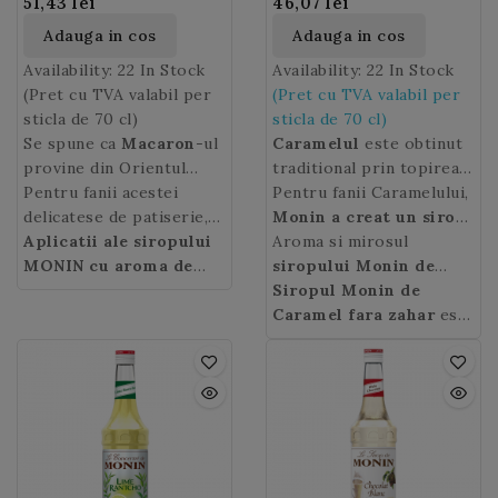
51,43 lei
46,07 lei
Adauga in cos
Adauga in cos
Availability:
22 In Stock
Availability:
22 In Stock
(Pret cu TVA valabil per
(Pret cu TVA valabil per
sticla de 70 cl)
sticla de 70 cl)
Se spune ca
Macaron
-ul
Caramelul
este obtinut
provine din Orientul
traditional prin topirea
Mijlociu si Magreb si are
Pentru fanii acestei
zaharului in putina apa.
Pentru fanii Caramelului,
la origine o compozitie
delicatese de patiserie,
Gustul sau specific si
Monin a creat un sirop
din zahar si pasta de
Monin a creat un sirop
Aplicatii ale siropului
culoarea sunt obtinute in
ce concentreaza
Aroma si mirosul
toata
migdale. In Evul Mediu
ce concentreaza aroma
MONIN cu aroma de
urma acestui procedeu.
aroma sa specifica,
siropului Monin de
acest mic desert delicios
sa exceptionala de:
Macaron:
este ideal
insa in varianta fara
caramel fara zahar
Siropul Monin de
:
isi face aparitia si in
migdale prajite, note de
pentru a da un gust
zahar
Miros puternic si gust
Caramel fara zahar
. Delectati-va cu
este
Europa, diversificandu-
vanilie, unt si bezea.
special bauturilor pe
gustul specific al
foarte specific
o bautura concentrata
se mai intai in Italia
baza de cafea,
caramelului in bauturile
caramelului (bomboane
care se dilueaza cu
(
ciocolatelor calde si
Macaron cu
amaretto
)
pe baza de cafea datorita
dulci de caramel), cu
indulcitori.
si apoi in Franta. La
deserturilor de baut.
siropului
usoare note de alune.
Monin
inceputul anilor 2000
Caramel Sugar Free
Postgust de zahar
!
apare
Macaron-ul
caramelizat.
parizian
cu parfumul