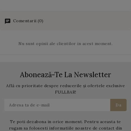
fierbiti!
Siropul MONIN
Nord. Indienii americani
obtine un cocktail
Dulce Acrisor (Sweet
le considera de mai bine
revigorant pentru zilele
and Sour Mix)
nu
de doua sute de ani, un
calduroase de vara.
Comentarii (0)
necesita refrigerare
cadou din cer.
dupa deschidere. Se
recomanda pastrarea sa
Nu sunt opinii ale clientilor in acest moment.
la temperatura ambianta,
ferit de caldura si de
lumina directa a soarelui.
Abonează-Te La Newsletter
Află cu prioritate despre reducerile și ofertele exclusive
FULLBAR!
Te poti dezabona in orice moment. Pentru aceasta te
rugam sa folosesti informatiile noastre de contact din