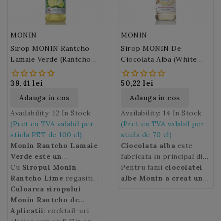
cremei din mijloc diferit
de cel al bezelei.
MONIN
MONIN
Sirop MONIN Rantcho
Sirop MONIN De
Lamaie Verde (Rantcho
Ciocolata Alba (White
Lime) 100cl PET
Chocolate)
39,41 lei
50,22 lei
Adauga in cos
Adauga in cos
Availability:
12 In Stock
Availability:
14 In Stock
(Pret cu TVA valabil per
(Pret cu TVA valabil per
sticla PET de 100 cl)
sticla de 70 cl)
Monin Rantcho Lamaie
Ciocolata alba
este
Verde este un
fabricata in principal din
concentrat fara zahar,
Cu
Siropul Monin
unt de cacao, zahar si
Pentru fanii
ciocolatei
fara pulpa, ce contine
Rantcho Lime
regasiti
lapte praf. Untul de
albe Monin a creat un
suc din lamai verzi.
gustul inconfundabil al
Culoarea siropului
cacao este ingredientul
sirop
de culoare auriu
Foarte practic,
lamailor verzi
Monin Rantcho de
cu o nota
siropul
care confera
deschis care se imbina
ciocolatei
Monin Rantcho de
de aciditate pe tot
Lamaie Verde
Aplicatii
: cocktail-uri
: galben.
albe
perfect cu bauturile pe
textura sa