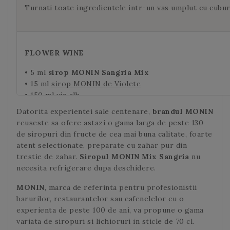
Turnati toate ingredientele intr-un vas umplut cu cuburi
FLOWER WINE
• 5 ml
sirop MONIN Sangria Mix
• 15 ml
sirop MONIN de Violete
• 150 ml vin alb
Datorita experientei sale centenare,
brandul MONIN
Turnati ingredientele intr-un pahar pentru vin alb si am
reuseste sa ofere astazi o gama larga de peste 130
de siropuri din fructe de cea mai buna calitate, foarte
atent selectionate, preparate cu zahar pur din
trestie de zahar.
Siropul MONIN
Mix Sangria
nu
necesita refrigerare dupa deschidere.
MONIN
, marca de referinta pentru profesionistii
barurilor, restaurantelor sau cafenelelor cu o
experienta de peste 100 de ani, va propune o gama
variata de siropuri si lichioruri in sticle de 70 cl.