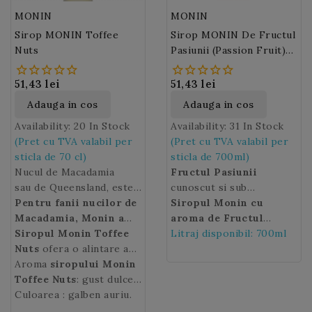
MONIN
MONIN
Sirop MONIN Toffee
Sirop MONIN De Fructul
Nuts
Pasiunii (Passion Fruit)
700ml
51,43 lei
51,43 lei
Adauga in cos
Adauga in cos
Availability:
20 In Stock
Availability:
31 In Stock
(Pret cu TVA valabil per
(Pret cu TVA valabil per
sticla de 70 cl)
sticla de 700ml)
Nucul de Macadamia
Fructul Pasiunii
sau de Queensland, este
cunoscut si sub
un arbore tropical din
Pentru fanii nucilor de
denumirea de Chinola,
Siropul Monin cu
statul Queensland (nord-
Macadamia, Monin a
Parcha, Lilikoi sau
aroma de Fructul
estul Australiei).
creat un sirop ce
Siropul Monin Toffee
Nucile
Grandilla, est un fruct
Pasiunii
Litraj disponibil: 700ml
va permite sa
de Macadamia
concentreaza toate
Nuts
ofera o alintare a
sunt
exotic cu o savoare
reinventati cocktail-urile
considerate ca fiind
aromele sale
simturilor in combinatii
Aroma
siropului Monin
exceptionala dulce
clasice, oferindu-le o
unele dintre cele mai
exceptionale
precum latte, mocha,
Toffee Nuts
: gust dulce
acrisoara, originar din
nota exotica. Preparati si
gustoase nuci din lume.
valorificate de o baza
shake-uri sau cocktail-
de caramel cu note de
Culoarea : galben auriu.
America de Sud (mai
degustati spre exemplu
de caramel cu unt.
uri.
unt si nuci macadamia
precis din Paraguay,
Margarita Passion Fruit !