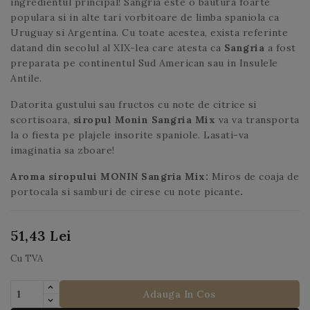
ingredientul principal! Sangria este o bautura foarte
populara si in alte tari vorbitoare de limba spaniola ca
Uruguay si Argentina. Cu toate acestea, exista referinte
datand din secolul al XIX-lea care atesta ca
Sangria
a fost
preparata pe continentul Sud American sau in Insulele
Antile.
Datorita gustului sau fructos cu note de citrice si
scortisoara,
siropul Monin Sangria Mix
va va transporta
la o fiesta pe plajele insorite spaniole. Lasati-va
imaginatia sa zboare!
Aroma siropului MONIN Sangria Mix:
Miros de coaja de
portocala si samburi de cirese cu note picante
.
51,43 Lei
Cu TVA
Adauga In Cos