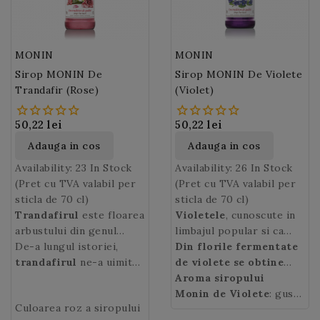
neagra. Un secol mai
tarziu
tortul Padurea
Neagra (Black
MONIN
MONIN
Forest)
este savurat in
Sirop MONIN De
Sirop MONIN De Violete
intreaga Europa.
Trandafir (Rose)
(Violet)
50,22 lei
50,22 lei
Adauga in cos
Adauga in cos
Availability:
23 In Stock
Availability:
26 In Stock
(Pret cu TVA valabil per
(Pret cu TVA valabil per
sticla de 70 cl)
sticla de 70 cl)
Trandafirul
este floarea
Violetele
, cunoscute in
arbustului din genul
limbajul popular si ca
Rosa, familia Rosaceae,
De-a lungul istoriei,
Toporasi, Tamaioare sau
Din florile fermentate
supranumita si „regina
trandafirul
ne-a uimit
Micsunele, sunt flori din
de violete se obtine
florilor” datorita
prin frumusetea sa, ne-a
familia Violaceae cu un
siropul.
Aroma siropului
Cu acest
frumusetii si parfumului
incantat simturile cu
parfum exceptional si
delicios
Monin de Violete
sirop de
: gust
Culoarea roz a siropului
sau. Cultivat inca dinainte
parfumul lui, ne-a
puternic. Atat frunzele
violete, Monin
floral acidulat