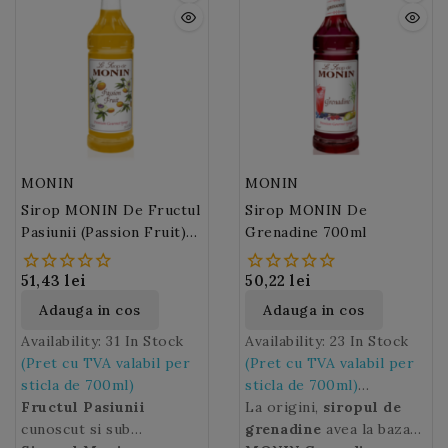
MONIN
MONIN
Sirop MONIN De Fructul
Sirop MONIN De
Pasiunii (Passion Fruit)
Grenadine 700ml
700ml
51,43 lei
50,22 lei
Adauga in cos
Adauga in cos
Availability:
31 In Stock
Availability:
23 In Stock
(Pret cu TVA valabil per
(Pret cu TVA valabil per
sticla de 700ml)
sticla de 700ml)
Fructul Pasiunii
La origini,
siropul de
cunoscut si sub
De la un Shirley Temple
grenadine
avea la baza