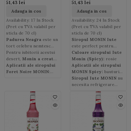
51,43 lei
51,43 lei
Adauga in cos
Adauga in cos
Availability:
17 In Stock
Availability:
24 In Stock
(Pret cu TVA valabil per
(Pret cu TVA valabil per
sticla de 70 cl)
sticla de 70 cl)
Padurea Neagra
este un
Siropul MONIN Iute
tort celebru nemtesc
este perfect pentru
care are peste 100 de
Pentru iubitorii acestui
cocktailurile tale cu
Culoare siropului Iute
ani, astazi cunoscut si
desert,
Monin a creat
caracter! Incercati
Monin (Spicy):
rosie
apreciat in intreaga
un sirop
Aplicatii ale siropului
ce
siropul Monin Spicy
Aplicatii ale siropului
si
lume. Isi are originile
concentreaza toata
Foret Noire MONIN
:
experimentati senzatia
MONIN Spicy:
bauturi
intr-o ceainarie din Bad
aroma prajiturii: este un
poate fi amestecat intr-
intensa a gustului placut
pe baza de cafea,
Siropul Iute MONIN
nu
Godesberg, din orasul
amestec uimitor si
un latte sau cappuccino
picant. Aroma sa de
cocteluri, mocktail-uri.
necesita refrigerare
Bonn, si este creatia
delicios de ciocolata
pentru deliciul clientilor
scortisoara si ardei iute
dupa deschidere.
bucatarului sef Josef
neagra si cirese cu un
dvs.
a
siropului Spicy
Keller.
gust cremos.
Prajitura
Monin
ofera o
Padurea Neagra
are ca
experienta gustativa
ingrediente: un blat ca un
captivanta.
burete, kirsch, smantana,
cirese si ciocolata