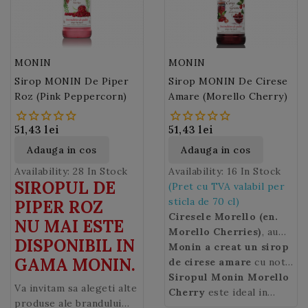
MONIN
MONIN
Sirop MONIN De Piper
Sirop MONIN De Cirese
Roz (Pink Peppercorn)
Amare (Morello Cherry)
51,43 lei
51,43 lei
Adauga in cos
Adauga in cos
Availability:
28 In Stock
Availability:
16 In Stock
SIROPUL DE
(Pret cu TVA valabil per
sticla de 70 cl)
PIPER ROZ
Ciresele Morello (en.
NU MAI ESTE
Morello Cherries)
, au
DISPONIBIL IN
pulpa moale de culoare
Monin a creat un sirop
GAMA MONIN.
rosu inchis si sunt mult
de cirese amare
cu note
mai acide fata de
fructate si intense, de
Siropul Monin Morello
Va invitam sa alegeti alte
cireasele
culoare rosu inchis.
Cherry
este ideal in
produse ale brandului
obisnuite.
Siropul de cirese
ciocolata calda sau
Ciresele