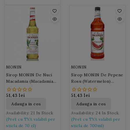
prajite.
Brazilia si nordul
Argentinei). Numele
fructului pasiunii provine
din cuvantul indian
"marauya" care semnifica
"fructe consumate dintr-
o inghititura".
Fructul
Pasiunii
se foloseste
proaspat in salatele de
fructe, spume, sorbeturi,
MONIN
MONIN
cocktail-uri, sucuri sau
Sirop MONIN De Nuci
Sirop MONIN De Pepene
siropuri.
Macadamia (Macadamia
Rosu (Watermelon)
Nuts)
700ml
51,43 lei
51,43 lei
Adauga in cos
Adauga in cos
Availability:
21 In Stock
Availability:
24 In Stock
(Pret cu TVA valabil per
(Pret cu TVA valabil per
sticla de 70 cl)
sticla de 700ml)