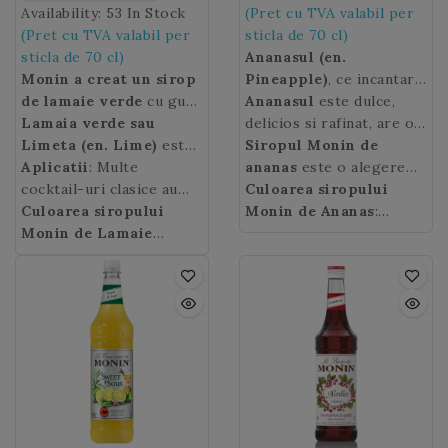
Availability:
53 In Stock
(Pret cu TVA valabil per
(Pret cu TVA valabil per
sticla de 70 cl)
sticla de 70 cl)
Ananasul (en.
Monin a creat un sirop
Pineapple)
, ce incantare!
de lamaie verde
cu gust
Originar din America de
Ananasul
este dulce,
acid-dulce si putin acru
Lamaia verde sau
Sud, in special Brazilia,
delicios si rafinat, are o
si cu miros puternic de
Limeta (en. Lime)
este
ananasul
culoare galbena si se
Siropul Monin
este un fruct
de
coaja, un ingredient ideal
un fruct citric originar
Aplicatii
: Multe
exotic pe care ne place
preteaza la multe retete
ananas
este o alegere
in cocktailurile clasice
din India sau Malaezia,
cocktail-uri clasice au
sa-l degustam vara.
dulci si sarate.
excelenta pe toata
Culoarea siropului
sau cele de inspiratie
asemanator cu lamaia
aroma parfumata a lamaii
Culoarea siropului
Numele fructului
perioada anului pentru
Monin de Ananas
ananas
:
sud-americana, bere sau
galbena, dar de marime
verzi cum ar fi Gin and
Monin de Lamaie
provine din limba
prepararea cocktail-
galbena.
limonada.
mai mica, cu pulpa mai
Tonic, Caipirinha,
Verde
: galben cu sclipiri
amerindiana Tupi-
urilor exotice si nu
acida si mai parfumata.
Margarita, Mojito sau
verzi.
Guarani „naná naná”, care
numai.
Cuba Libre.
inseamnă „parfum de
parfumuri” si-i
sugereaza gustul dulce si
parfumul deosebit.