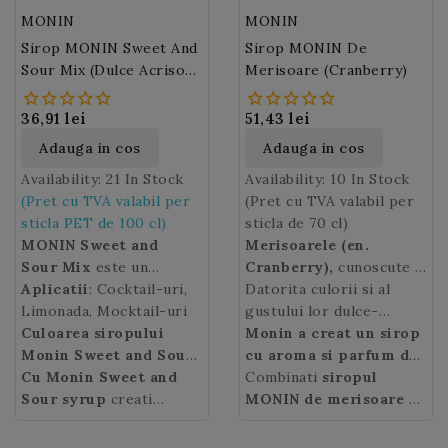
MONIN
MONIN
Sirop MONIN Sweet And
Sirop MONIN De
Sour Mix (Dulce Acrisor)
Merisoare (Cranberry)
100cl PET
36,91 lei
51,43 lei
Adauga in cos
Adauga in cos
Availability:
21 In Stock
Availability:
10 In Stock
(Pret cu TVA valabil per
(Pret cu TVA valabil per
sticla PET de 100 cl)
sticla de 70 cl)
MONIN Sweet and
Merisoarele (en.
Sour Mix
este un
Cranberry),
cunoscute si
concentrat gata de
Aplicatii
: Cocktail-uri,
sub numele de afine rosii,
Datorita culorii si al
utilizare realizat cu
Limonada, Mocktail-uri
sunt fructele
gustului lor dulce-
zahar pur, lamai siciliene,
Culoarea siropului
merisorului, un arbust
acrisor,
Monin a creat un sirop
merisoarele
suc de lamaie si o nota
Monin Sweet and Sour
:
tufos ce creste la
sunt folosite in diverse
cu aroma si parfum de
de lamaie verde (lime).
galben.
Cu Monin Sweet and
altitudine mare, in pajisti
preparate culinare.
merisoare de munte
Combinati
siropul
Sour syrup
creati
alpine sau luminisuri.
coapte
MONIN de merisoare
cu gust acrisor
cu
bauturi racoritoare
Merisoarele
usor acid, de culoare
suc proaspat de lamaie si
sunt
pentru a face fata verii
originare din America de
rosu aprins.
apa minerala pentru a