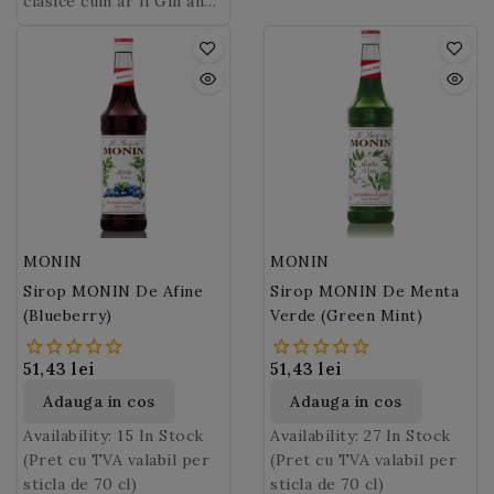
Lamaie Verde
parcursul anului!
clasice cum ar fi Gin and
este
cremoasa, neteda si
baza de cafea, desert
solutia perfecta pentru a
Tonic, Caipirinha,
fondanta. Gustul dulce al
drinks si multe altele...
inlocui sucul proaspat de
Margarita, Mojito sau
acestei albe
Incercati sa combinati
este adorat
lamaie verde in toate
Cuba Libre. Monin
de copii!
siropul Monin de
cocktail-urile clasice, de
Rantcho Lamaie verde
ciocolata alba
cu
la Daiquiri la Margarita.
este ideal si in soda si
siropul aromat de alune
limonada.
intr-un latteccino si veti
fi captivati!
MONIN
MONIN
Sirop MONIN De Afine
Sirop MONIN De Menta
(Blueberry)
Verde (Green Mint)
51,43 lei
51,43 lei
Adauga in cos
Adauga in cos
Availability:
15 In Stock
Availability:
27 In Stock
(Pret cu TVA valabil per
(Pret cu TVA valabil per
sticla de 70 cl)
sticla de 70 cl)