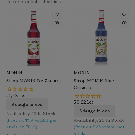
de roze va fi de efect in
de antichitate, soiurile
inspirat literatura si
cat si florile violetelor
reproduce perfect
mixurile dumneavoastra!
de
arta, ne-a exprimat
trandafiri
sunt
sunt comestibile. Acestea
gustul autentic al
estimate astazi la peste
dragostea si ne-a aprins
sunt folosite in industria
bomboanelor de violete.
3000 in lume!
imaginatia. Pe langa
dulciurilor inca din
bogata simbolistica a
secolul al XVII-lea, sub
trandafirului
, floarea
forma de bomboane, in
este apreciata ca un
tari ca Italia, Franta sau
ingredient exceptional in
Anglia. Mai apoi apar si
parfumuri si ca
bauturile alcoolice de
ingredient culinar la
Violete
, cidruri,
moda.
lichioruri sau gin.
MONIN
MONIN
Florile de violete
se
Sirop MONIN De Zmeura
Sirop MONIN Blue
mai folosesc si pentru
Curacao
decorarea mancarurilor
din meniurile Chefilor
51,43 lei
francezi.
50,22 lei
Adauga in cos
Adauga in cos
Availability:
13 In Stock
(Pret cu TVA valabil per
Availability:
20 In Stock
sticla de 70 cl)
(Pret cu TVA valabil per
sticla)