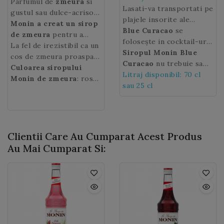
Parfumul de
zmeura
si
Lasati-va transportati pe
gustul sau dulce-acrisor
plajele insorite ale
aduc prospetime in
Monin a creat un sirop
insulei Curacao, un
Blue Curacao
se
patiserie sau in bauturi.
de zmeura
pentru a
paradis tropical din
folosește in cocktail-uri,
regasi pe tot parcursul
La fel de irezistibil ca un
Marea Caraibilor,
soda sau limonada, aroma
Siropul
Monin
Blue
anului toate aromele
cos de zmeura proaspat
datorita albastrului
citricelor, dulceata
Curacao
nu trebuie sa
delicate si parfumate ale
culeasa,
Culoarea siropului
siropul Monin
intens al
zaharului si culoarea
lipseasca nici unui
Litraj disponibil: 70 cl
siropului Blue
fructelor rosii in
Raspberry
Monin de zmeura
va oferi
: rosu
Curacao
albastra ii vor
profesionist al barului,
sau 25 cl
cu savoare de
cocktailuri, vinuri
bauturilor
aprins.
coji de portocala
impresiona cu siguranta
este un ingredient
aromatizate, limonade,
dumneavoastra un miros
confiate!
pe clientii
esential in cocktail-urile
bauturi racoritoare,
estival!
dumneavoastra.
cele mai populare vara
ceaiuri, punch-uri si
precum
Blue Lagoon
sau
siropuri cu apa.
Clientii Care Au Cumparat Acest Produs
Blue Bird.
Au Mai Cumparat Si: