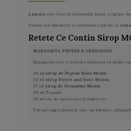
Lamaia
este fructul arbustului lamai, originar d
Gustul sau distinctiv si parfumul cojii fac ca
lama
Retete Ce Contin
Sirop 
MARGARITA PEPENE & GRENADINE
Margarita este o bautura faimoasa cu multe va
40 ml
sirop de Pepene Rosu Monin
30 ml
sirop Sweet and Sour Monin
10 ml
sirop de Grenadine Monin
40 ml Tequila
30 ml suc de merisoare (cranberry)
Turnati ingredientele intr-un blender, adaugati