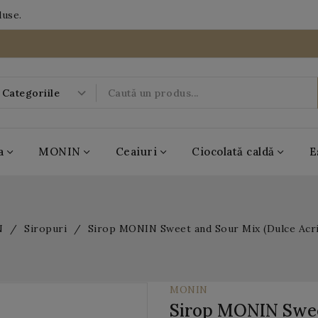
duse.
a
MONIN
Ceaiuri
Ciocolată caldă
E
-20%
N
Siropuri
Sirop MONIN Sweet and Sour Mix (Dulce Acri
09
08
11
DAYS
HRS
MIN
50
SEC
MONIN
Sirop MONIN Sweet
BOBOQ
MONIN
Casa de ceai
Antico Eremo
Popping Boba
MONIN
Casa de ceai
Antico Eremo