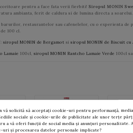
coritoare pentru a face fata verii fierbiti!
Siropul MONIN Swe
ura ambianta, ferit de caldura si de lumina directa a soarelui.
barurilor, restaurantelor sau cafenelelor, cu o experienta de 
 de 100 cl.
N
:
siropul MONIN de Bergamot
si
siropul MONIN de Biscuit cu 
o Lamaie
100cl,
siropul MONIN Rantcho Lamaie Verde
100cl
s
 vă solicită să acceptați cookie-uri pentru performanță, media
ediile sociale și cookie-urile de publicitate ale unor terțe părț
ru a vă oferi funcții de social media și anunțuri personalizate. 
-uri și procesarea datelor personale implicate?