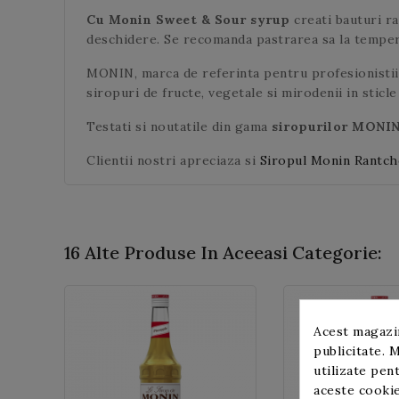
Cu Monin Sweet & Sour syrup
creati bauturi ra
deschidere. Se recomanda pastrarea sa la temperat
MONIN, marca de referinta pentru profesionistii 
siropuri de fructe, vegetale si mirodenii in sticle
Testati si noutatile din gama
siropurilor MONI
Clientii nostri apreciaza si
Siropul Monin Rantch
16 Alte Produse In Aceeasi Categorie:
Acest magazin
publicitate. M
utilizate pent
aceste cookie