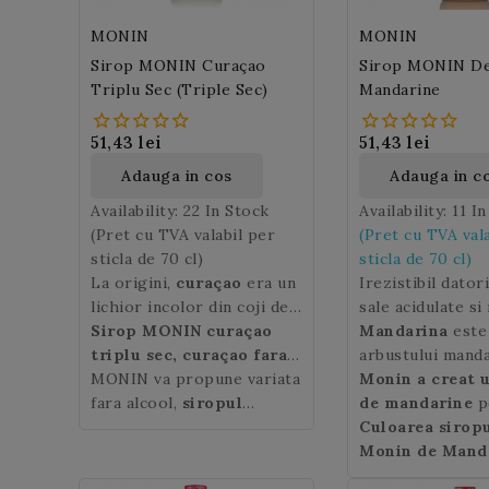
MONIN
MONIN
Sirop MONIN Curaçao
Sirop MONIN D
Triplu Sec (Triple Sec)
Mandarine
51,43 lei
51,43 lei
Adauga in cos
Adauga in c
Availability:
22 In Stock
Availability:
11 I
(Pret cu TVA valabil per
(Pret cu TVA val
sticla de 70 cl)
sticla de 70 cl)
La origini,
curaçao
era un
Irezistibil dator
lichior incolor din coji de
sale acidulate si
portocale "laraha"
Sirop MONIN curaçao
puternic de coaj
Mandarina
este 
originare din insula
triplu sec, curaçao fara
mandarine,
arbustului manda
siro
olandeza Curaçao, un
alcool
MONIN va propune variata
Tangerine
originar din Asi
Monin a creat 
va of
paradis tropical din Marea
fara alcool,
siropul
bauturilor dumn
est (China). Este
de mandarine
p
Caraibilor. Cojile de
Curaçao Triplu Sec
ce se
prospetime!
citric de forma 
regasi aromele 
Culoarea sirop
"laraha" erau uscate
folosește in cocktail-uri,
portocale mai mi
ale citricelor p
Monin de Mand
pentru a putea extrage din
soda, limonada sau desert
coaja in general 
cocktailuri alcoo
portocalie