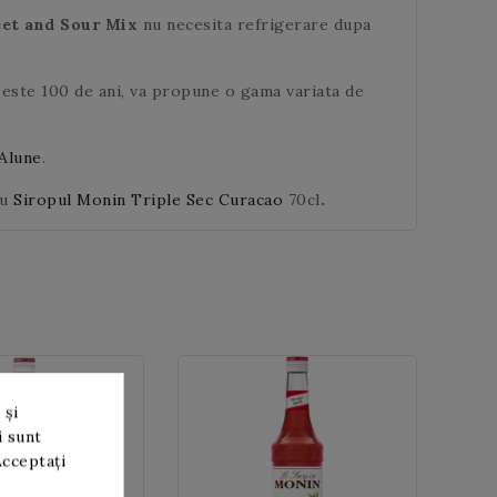
et and Sour Mix
nu necesita refrigerare dupa
peste 100 de ani, va propune o gama variata de
Alune
.
au
Siropul Monin Triple Sec Curacao
70cl
.
 și
i sunt
Acceptați