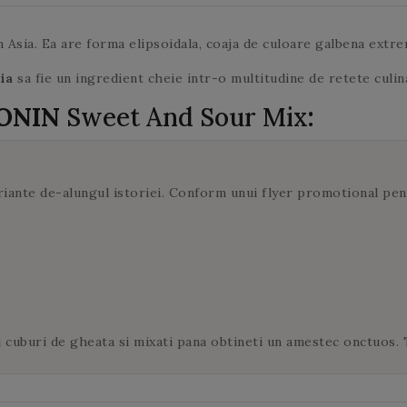
steamer.
ca si ieri!
urma de amarui!
dvs.
steamer.
verde se
ceaiul la infuzat
deschid.
2 minute. In
in Asia. Ea are forma elipsoidala, coaja de culoare galbena extr
cazul in care
adaugati o
ia
sa fie un ingredient cheie intr-o multitudine de retete culi
cantitate mai
MONIN
Sweet And Sour Mix
:
mare de ceai la
infuzat, riscati
sa obtineti un
ceai
riante de-alungul istoriei. Conform unui flyer promotional pen
amarui. Aceleasi
frunze de ceai
verde pot fi
utilizate de mai
multe ori.
 cuburi de gheata si mixati pana obtineti un amestec onctuos. T