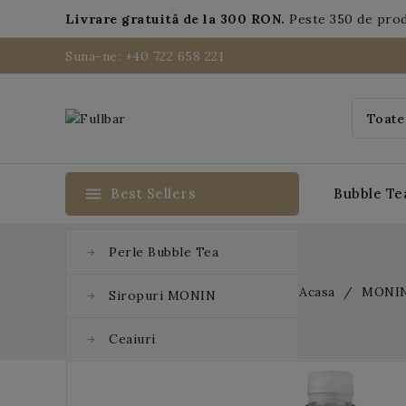
Livrare gratuită de la 300 RON.
Peste 350 de pro
Suna-ne: +40 722 658 221
menu
Best Sellers
Bubble Te
Perle Bubble Tea
Acasa
MONI
Siropuri MONIN
Ceaiuri