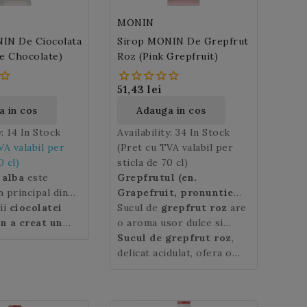
MONIN
IN De Ciocolata
Sirop MONIN De Grepfrut
te Chocolate)
Roz (Pink Grepfruit)
51,43 lei
 in cos
Adauga in cos
y:
14 In Stock
Availability:
34 In Stock
VA valabil per
(Pret cu TVA valabil per
0 cl)
sticla de 70 cl)
 alba
este
Grepfrutul
(en.
n principal din
Grapefruit, pronuntie
ao, zahar si
ii
ciocolatei
populara ro.
Sucul de
grepfrut roz
are
. Untul de cacao
n a creat un
Grefuit)
o
aroma usor dulce si
este un fruct
dientul care
uloare auriu
citric originar din
acidulata.
Sucul de grepfrut
roz
,
re se imbina
ocolatei albe
Barbados obtinut dintr-o
Pulpa
delicat acidulat, ofera o
grepfrutului
are
 cremoasa,
 bauturile pe
incrucisare accidentala
culoare roz, este crocanta
nota exotica revigoranta
fondanta. Gustul
fea, desert
intre portocala si pomelo.
si suculenta, iar aroma sa
tuturor retetelor culinare
ulte altele...
estei albe
este
Grepfrutul
este parfumata, dulce si
si bauturilor alcoolice si
este o forma