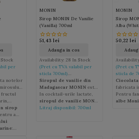
MONIN
MONIN
e
Sirop MONIN De Vanilie
Sirop MON
(Vanilla) 700ml
Alba (Whi
51,43 lei
50,22 lei
os
Adauga in cos
Adauga
n Stock
Availability:
28 In Stock
Availabilit
abil per
(Pret cu TVA valabil per
(Pret cu T
sticla 700ml)
sticla de 7
ita notelor
Siropul de vanilie din
Ciocolata
 mirosului
Madagascar MONIN
este
fabricata i
a de
fructul
ingredientul esential
In cocktail-urile lactate,
unt de cac
Pentru fan
rin,
pul Monin
pentru prepararea
siropul de vanilie MONIN
lapte praf
albe Moni
a de sud
un sirop
eri
bauturilor lactate sau a
se imbina excelent cu
Litraj disponibil: 700ml
este ingre
sirop
de c
eavoastra
 un fruct
entru a
deserturilor delicioase.
siropurile cu arome de
confera
deschis ca
ci
unei
parfumate
ului
nuci si alte mirodenii
textura sa
perfect cu
ci, cu o
roaspete in
arine
:
precum alunele, migdalele,
neteda si 
baza de ca
subtire si
lice si
ghimbirul etc.
Siropul
dulce al
drinks si m
ac