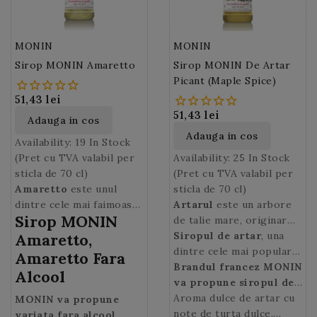
MONIN
MONIN
Sirop MONIN Amaretto
Sirop MONIN De Artar
Picant (Maple Spice)
51,43 lei
51,43 lei
Adauga in cos
Adauga in cos
Availability:
19 In Stock
(Pret cu TVA valabil per
Availability:
25 In Stock
sticla de 70 cl)
(Pret cu TVA valabil per
Amaretto
este unul
sticla de 70 cl)
dintre cele mai faimoase
Artarul
este un arbore
Sirop MONIN
lichioruri italiene si este
de talie mare, originar
fabricat de secole in
din Asia de est, intalnit
Siropul de artar
, una
Amaretto,
Saronno. Cele mai vechi
frecvent in regiunile
dintre cele mai populare
Amaretto Fara
documente referitoare la
muntoase.
intrebuintari ale
Brandul francez MONIN
Alcool
el datand se pare din
arborelui, ne duce cu
va propune siropul de
1525.
gandul la clatitele
Artar Iute
Aroma dulce de artar cu
obtinut din
MONIN va propune
pufoase savurate la micul
seva artarului.
note de turta dulce,
variata fara alcool,