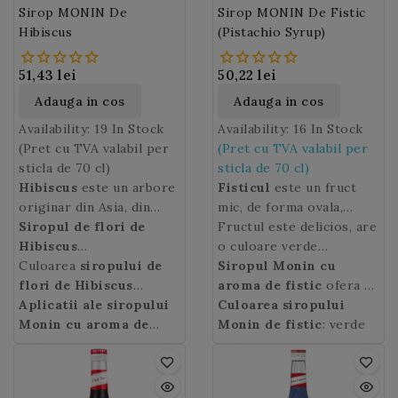
Sirop MONIN De
Sirop MONIN De Fistic
Hibiscus
(Pistachio Syrup)
51,43 lei
50,22 lei
Adauga in cos
Adauga in cos
Availability:
19 In Stock
Availability:
16 In Stock
(Pret cu TVA valabil per
(Pret cu TVA valabil per
sticla de 70 cl)
sticla de 70 cl)
Hibiscus
este un arbore
Fisticul
este un fruct
originar din Asia, din
mic, de forma ovala,
familia malvaceelor, cu
Siropul de flori de
protejat de o cochilie
Fructul este delicios, are
flori decorative.
Hibiscus
Florile
tare care se deschide
o culoare verde
de Hibiscus
MONIN
Culoarea
restituie
siropului de
sunt
singura cand fructul este
frumoasa si se preteaza
Siropul Monin
cu
cultivate in special
bauturilor si
flori de Hibiscus
copt. Fisticul creste pe
la multe retete dulci si
aroma de fistic
ofera o
pentru proprietatile lor
deserturilor
MONIN
Aplicatii ale siropului
: rosu inchis.
fistic, un arbore originar
sarate.
aroma dulce si delicata
Culoarea siropului
medicinale, dar sunt si
dumneavoastra aroma
Monin cu aroma de
din Asia Centrala si
de nuci prajite in bauturi
Monin de fistic
: verde
comestibile.
exotica autentica a
flori de Hibiscus
Mica.
precum milkshakurile,
florilor usor lamaioase si
MONIN:
Monin a creat
cafelele, cocktailurile
un delicat gust aspru,
un sirop de flori de
etc.