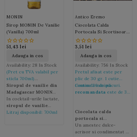
MONIN
Antico Eremo
Sirop MONIN De Vanilie
Ciocolata Calda
(Vanilla) 700ml
Portocala Si Scortisoara
Antico Eremo
51,43 lei
3,51 lei
Adauga in cos
Adauga in cos
Availability:
28 In Stock
Availability:
756 In Stock
(Pret cu TVA valabil per
Pretul afisat este per
sticla 700ml)
plic de 30 gr. 1 cutie
Siropul de vanilie din
contine 36 de plicuri.
Comanda minima
Madagascar MONIN
recomandata
este de 36
este ingredientul
In cocktail-urile lactate,
de plicuri, adica de 1
esential pentru
siropul de vanilie
cutie.
Ciocolata calda
prepararea bauturilor
MONIN
Litraj disponibil: 700ml
se imbina
portocala si
lactate sau a deserturilor
excelent cu siropurile cu
scortisoara Antico
Un amestec dulce-
delicioase.
arome de nuci si alte
Eremo,
acrisor si condimentat cu
se prepara la
mirodenii precum