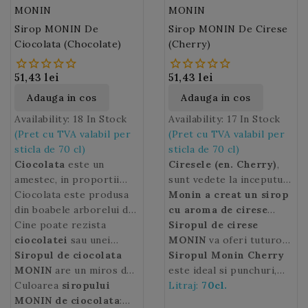
MONIN
MONIN
Sirop MONIN De
Sirop MONIN De Cirese
Ciocolata (Chocolate)
(Cherry)
51,43 lei
51,43 lei
Adauga in cos
Adauga in cos
Availability:
18 In Stock
Availability:
17 In Stock
(Pret cu TVA valabil per
(Pret cu TVA valabil per
sticla de 70 cl)
sticla de 70 cl)
Ciocolata
este un
Ciresele (en. Cherry)
,
amestec, in proportii
sunt vedete la inceputul
variabile, de pulbere din
Ciocolata este produsa
anotimpului vara si sunt
Monin a creat un sirop
boabe de cacao, zahar,
din boabele arborelui de
fructe rotunde de
cu aroma de cirese
lapte, la care se mai pot
cacao care este specific
Cine poate rezista
culoare adesea rosie, mai
coapte
Siropul de cirese
, de culoare rosu
adauga diverse arome
regiunilor calde ale
ciocolatei
sau unei
rar galbena.
inchis.
MONIN
va oferi tuturor
Ciresele
,
precum vanilia.
lumii.
creme fine de
Siropul de ciocolata
fructe suculente, dulci,
bauturilor un "gust"
Siropul Monin Cherry
ciocolata
MONIN
are un miros de
? Acest desert
carnoase, catifelate si
delicios de vara.
este ideal si punchuri,
provoaca o mare placere
boabe de cacao si un
Culoarea
siropului
deosebit de delicioase,
Asociati-l cu cola sau o
limonade, cocktailuri,
Litraj:
70cl.
atat in randul copiilor
gust intens de lichior de
MONIN de ciocolata
:
sunt folosite in diverse
bere pentru a obtine o
mocktailuri si