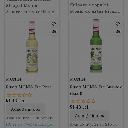
dejun in America de Nord
scortisoara si cuisoare a
Culoare siropului
siropul Amaretto.
Siropul Monin
dar si la noi in Europa.
siropului Maple Spice
Monin de Artar Picant
Datorita parfumului sau
Amaretto
reprezinta o
Monin
(Maple Spice):
ofera o
aurie
puternic de migdale,
alternativa foarte buna la
experienta gustativa
siropul Monin Amaretto
lichiorul cu aroma
distincta dar captivanta.
va va transporta in tara
similara, oferind
sa de origine.
versatilitate in mixuri si
o aroma distincta.
Siropul Monin Amaretto
este ideal pentru a
realiza latte-uri si
capuccino-uri delicioase,
mocktail-uri sau in
MONIN
MONIN
cocktail-uri digestive.
Sirop MONIN De Pere
Sirop MONIN De Busuioc
Amaretto poate fi folosit
(Basil)
si pentru a aromatiza
tiramisu, faimosul desert
51,43 lei
italian !
51,43 lei
Adauga in cos
Adauga in cos
Availability:
11 In Stock
(Pret cu TVA valabil per
Availability:
22 In Stock