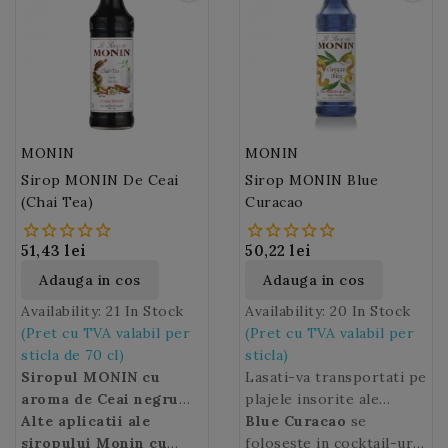
care aminteste de afine.
Hibiscus ce ofera o nota
atipica si unica cocktail-
urilor, vinurilor aromate,
cocktail-urilor fara
alcool, ceaiului inghetat,
limonadelor si soda.
MONIN
MONIN
Sirop MONIN De Ceai
Sirop MONIN Blue
(Chai Tea)
Curacao
51,43 lei
50,22 lei
Adauga in cos
Adauga in cos
Availability:
21 In Stock
Availability:
20 In Stock
(Pret cu TVA valabil per
(Pret cu TVA valabil per
sticla de 70 cl)
sticla)
Siropul MONIN cu
Lasati-va transportati pe
aroma de Ceai negru
plajele insorite ale
Masala (Masala Chaï
Alte aplicatii ale
insulei Curacao, un
Blue Curacao
se
sau prescurtat
siropului Monin cu
paradis tropical din
folosește in cocktail-uri,