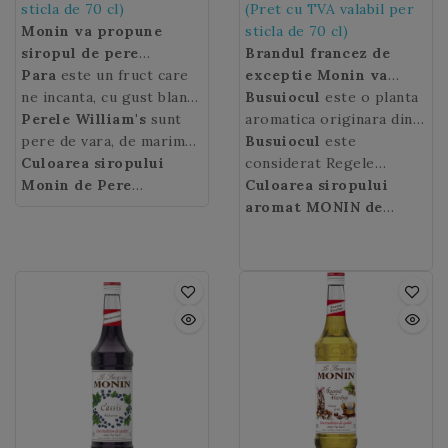
sticla de 70 cl)
(Pret cu TVA valabil per
Monin va propune
sticla de 70 cl)
siropul de pere
Brandul francez de
William's
Para
este un fruct care
, cu aroma
exceptie Monin va
delicioasa de fructe
ne incanta, cu gust bland
propune siropul cu
Busuiocul
este o planta
coapte, ideal in cocktail-
si dulce, produs de par,
Perele William's
sunt
aroma de Busuioc
aromatica originara din
ce
uri alcoolice sau
un pom fructifer
pere de vara, de marime
concentreaza parfumul
Asia Tropicala si
Busuiocul
este
nonalcoolice.
originar din Asia
medie, cu coaja neteda,
Culoarea siropului
puternic al plantei (fr.
cultivata pentru frunzele
considerat Regele
Centrala. Cultivarea
subtire, de culoare
Monin de Pere
Basilic, en. Basil)
sale parfumate folosite
Mirodeniilor de multi
Culoarea siropului
acestuia a inceput in
galben spre rosu, cu
William’s
: Auriu deschis
proaspat taiate, cu note
ca si condiment sau in
bucatari si autori de
aromat MONIN de
China cu mai mult de
pulpa dulce, zemoasa si
de piper.
scopuri medicinale.
carti gastronomice.
Busuioc
: verde.
patru mii de ani in urma.
parfumata.
Perele
exista astazi intr-
o multitudine de
varietati.