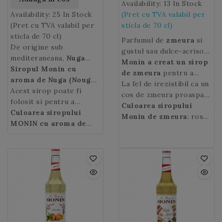
Availability:
13 In Stock
Availability:
25 In Stock
(Pret cu TVA valabil per
(Pret cu TVA valabil per
sticla de 70 cl)
sticla de 70 cl)
Parfumul de
zmeura
si
De origine sub
gustul sau dulce-acrisor
mediteraneana,
Nuga
aduc prospetime in
Monin a creat un sirop
este o projitura cu
Siropul Monin cu
patiserie sau in bauturi.
de zmeura
pentru a
renume international.
aroma de Nuga (Nougat
regasi pe tot parcursul
La fel de irezistibil ca un
Preparat din migdale,
Syrup)
Acest sirop poate fi
concentreaza
anului toate aromele
cos de zmeura proaspat
oua si miere, nuga a
toate aromele acestei
folosit si pentru a
delicate si parfumate ale
culeasa,
Culoarea siropului
siropul Monin
ramas de-a lungul
specialitati culinare. Cu
prepara „deserturi de
Culoarea siropului
fructelor rosii in
Raspberry
Monin de zmeura
va oferi
: rosu
deceniilor un produs
notele sale de miere,
baut” (desert drinks)
MONIN cu aroma de
cocktailuri, vinuri
bauturilor
aprins.
inimitabil.
migdale si albus de ou,
gurmande.
Nuga
: aurie.
aromatizate, limonade,
dumneavoastra un miros
siropul MONIN cu
bauturi racoritoare,
estival!
aroma de Nuga
este
ceaiuri, punch-uri si
ideal pentru bauturile
siropuri cu apa.
calde (latte, cappuccino)
sau cele reci (milkshake,
smoothie).