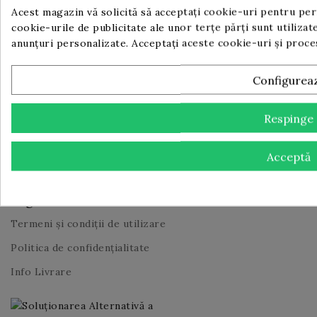
Află cu prioritate despre reducerile și ofertele exclusive
Acest magazin vă solicită să acceptați cookie-uri pentru perf
FULLBAR!
cookie-urile de publicitate ale unor terțe părți sunt utilizate
anunțuri personalizate. Acceptați aceste cookie-uri și proc
Configurea
Te poti dezabona in orice moment. Pentru aceasta te
rugam sa folosesti informatiile noastre de contact din
Respinge
nota legala.
Acceptă
Legal
Termeni și condiții de utilizare
Politica de confidențialitate
Info Livrare