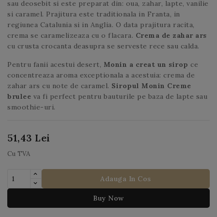
sau deosebit si este preparat din: oua, zahar, lapte, vanilie
si caramel. Prajitura este traditionala in Franta, in
regiunea Catalunia si in Anglia. O data prajitura racita,
crema se caramelizeaza cu o flacara.
Crema de zahar ars
cu crusta crocanta deasupra se serveste rece sau calda.
Pentru fanii acestui desert,
Monin a creat un sirop
ce
concentreaza aroma exceptionala a acestuia: crema de
zahar ars cu note de caramel.
Siropul Monin Creme
brulee
va fi perfect pentru bauturile pe baza de lapte sau
smoothie-uri.
51,43 Lei
Cu TVA
Adauga In Cos
Buy Now