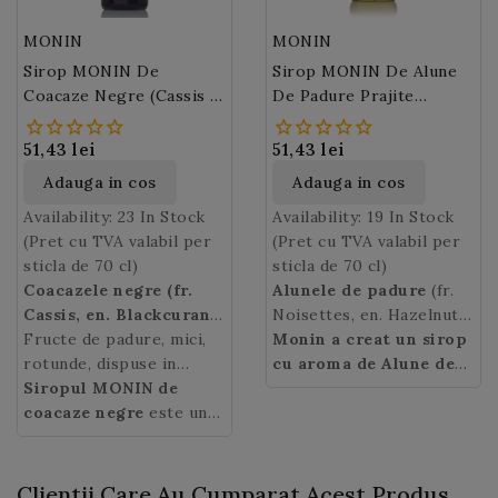
MONIN
MONIN
Sirop MONIN De
Sirop MONIN De Alune
Coacaze Negre (Cassis /
De Padure Prajite
Blackcurant)
(Roasted Hazelnut)
51,43 lei
51,43 lei
Adauga in cos
Adauga in cos
Availability:
23 In Stock
Availability:
19 In Stock
(Pret cu TVA valabil per
(Pret cu TVA valabil per
sticla de 70 cl)
sticla de 70 cl)
Coacazele negre (fr.
Alunele de padure
(fr.
Cassis, en. Blackcurant)
Noisettes, en. Hazelnut)
dulci-acrisoare si
Fructe de padure, mici,
sunt fructele alunului, un
Monin a creat un sirop
racoritoare sunt fructele
rotunde, dispuse in
arbust ce-si are originile
cu aroma de Alune de
perfecte pentru verile
ciorchine,
Siropul MONIN de
coacazele
in Asia Mica (Asia de sud-
padure prajite
, o
toride. Coacazul negru
negre
coacaze negre
sunt extrem de
este un
vest), extrem de
combinatia perfecta de
este un arbust care
aromate iar sucul lor
mare clasic al gamei de
raspandit in
nuci dulci, untoase,
creste spontan la
este de o vitalitate
siropuri Monin, are un
Europa. Alunele fac parte
proaspat prajite,
margini de padure sau in
extraordinara.
parfum de muguri de
din familia nucilor
lemnoase si bogate.
Clientii Care Au Cumparat Acest Produs