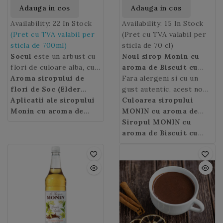
Adauga in cos
Adauga in cos
Availability:
22 In Stock
Availability:
15 In Stock
(Pret cu TVA valabil per
(Pret cu TVA valabil per
sticla de 700ml)
sticla de 70 cl)
Socul
este un arbust cu
Noul sirop Monin cu
flori de culoare alba, cu
aroma de Biscuit cu
proprietati medicinale si
Aroma siropului de
alune (Peanut Cookie)
Fara alergeni si cu un
alimentare.
flori de Soc (Elder
Socul
este
este un amestec
gust autentic, acest nou
comun din campie pana la
flower): Siropul de
Aplicatii ale siropului
echilibrat intre gustul
sirop Monin cu parfum
Culoarea siropului
munte, intalnit in special
flori de Soc
Monin cu aroma de
dulce-sarat al alunelor si
de Biscuit „cookie” cu
MONIN cu aroma de
in luminisuri si margini
MONIN
flori de Soc
restituie
mirosul delicios al
arahide
Biscuit cu alune
Siropul MONIN cu
va revizui
: aurie.
de paduri.
bauturilor si
MONIN:
cocktail-uri cu
Florile de Soc
biscuitilor cu ciocolata
clasicele bauturi calde
aroma de Biscuit cu
inflorite confirma
deserturilor
si fara alcool, ceaiului
„de casa”!
(latte, cappuccino,
Alune
nu necesita
sosirea cu adevarat a
dumneavoastra aroma
rece (Ice Tea),
ciocolata calda ...) dar si
refrigerare dupa
anotimpului vara.
autentica a florilor de
limonadelor, soda si
unele dintre cele mai
deschidere.
Siropul de flori de soc
soc si un delicat gust
vinurilor aromate.
populare cocktail-uri.
se servete atat in scop
acidulat care ne
terapeutic cat si
transporta direct in
gustativ.
copilarie.