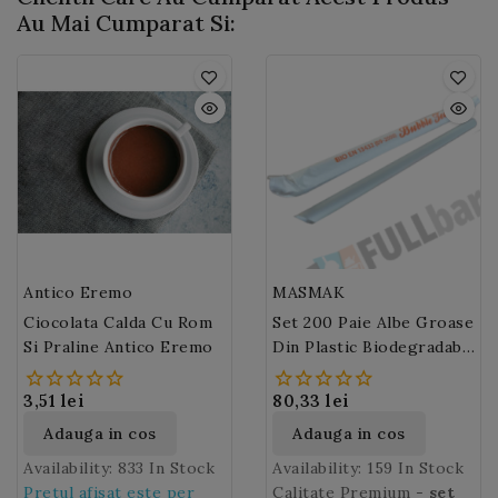
gradini, acolo unde are
coacaz negru si un gust
oleaginoase si se
Textura matasoasa si
Au Mai Cumparat Si:
suficienta lumina.
dulce, intens fructat.
folosesc, in special
aroma distincta ale
prajite, pentru aroma lor
alunelor se regasesc in
intensa in patiserie si la
siropul MONIN, un
prepararea si
ingredient ideal in
aromatizarea bauturilor.
bauturile lactate precum
latte sau capuccino.
Asociati-l cu o cafea
espresso, decorati-o cu
frisca si veti obtine o
bautura calda absolut
delicioasa !
Antico Eremo
MASMAK
Ciocolata Calda Cu Rom
Set 200 Paie Albe Groase
Si Praline Antico Eremo
Din Plastic Biodegradabil
Pentru Bubble Tea
3,51 lei
80,33 lei
Adauga in cos
Adauga in cos
Availability:
833 In Stock
Availability:
159 In Stock
Pretul afisat este per
Calitate Premium -
set