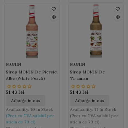
cat si in randul adultilor
cacao.
maronie
Monin Chocolate
preparate culinare.
bautura speciala.
smoothieuri pe tot
si aduce buna dispozitie!
Syrup
este un
parcursul anului.
ingredient cheie in
preparatele cu cafea,
lapte, lichioruri si
spirtoase sau deserturi.
MONIN
MONIN
Sirop MONIN De Piersici
Sirop MONIN De
Albe (White Peach)
Tiramisu
51,43 lei
51,43 lei
Adauga in cos
Adauga in cos
Availability:
10 In Stock
Availability:
11 In Stock
(Pret cu TVA valabil per
(Pret cu TVA valabil per
sticla de 70 cl)
sticla de 70 cl)