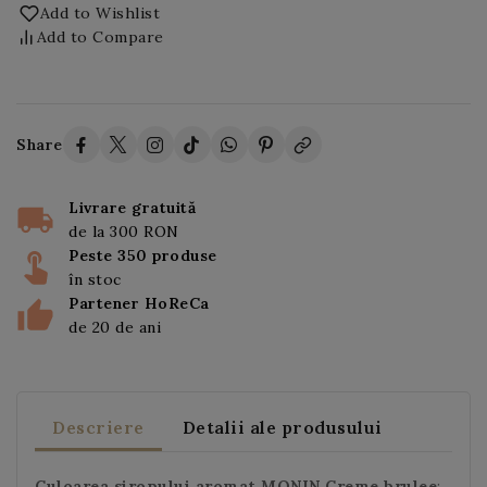
Add to Wishlist
Add to Compare
Share
Livrare gratuită
de la 300 RON
Peste 350 produse
în stoc
Partener HoReCa
de 20 de ani
Descriere
Detalii ale produsului
Culoarea siropului aromat MONIN Creme brulee
: