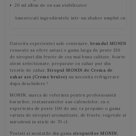
20 ml albus de ou sau stabilizator
Amestecati ingredientele intr-un shaker umplut cu gheata
Datorita experientei sale centenare,
brandul MONIN
reuseste sa ofere astazi o gama larga de peste 130
de siropuri din fructe de cea mai buna calitate, foarte
atent selectionate, preparate cu zahar pur din
trestie de zahar.
Siropul MONIN de
Crema de
zahar ars (Creme brulee)
nu necesita refrigerare
dupa deschidere !
MONIN, marca de referinta pentru profesionistii
barurilor, restaurantelor sau cafenelelor, cu o
experienta de peste 100 de ani, va propune o gama
variata de siropuri aromatizate, de fructe, vegetale si
mirodenii in sticle de 70 cl.
Testati si noutatile din gama
siropurilor MONIN
: