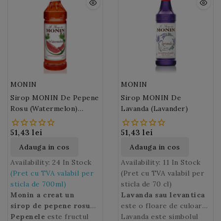
intr-o zi racoroasa si va
va da o stare de bine.
MONIN
MONIN
Sirop MONIN De Pepene
Sirop MONIN De
Rosu (Watermelon)
Lavanda (Lavander)
700ml
51,43 lei
51,43 lei
Adauga in cos
Adauga in cos
Availability:
24 In Stock
Availability:
11 In Stock
(Pret cu TVA valabil per
(Pret cu TVA valabil per
sticla de 700ml)
sticla de 70 cl)
Monin a creat un
Lavanda sau levantica
sirop de pepene rosu
este o floare de culoare
care promite sa redea
Pepenele
este fructul
violet/ mov cultivata de
Lavanda este simbolul