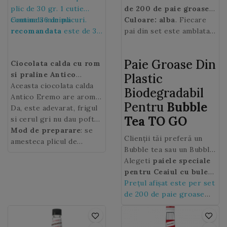
plic de 30 gr. 1 cutie
de 200 de paie groase
contine 36 de plicuri.
Comanda minima
din plastic
Culoare: alba
. Fiecare
recomandata
este de 36
biodegradabil
pai din set este amblatat
- special
de plicuri, adica de 1
concepute pentru a
independent pentru o
cutie.
putea savura delicioasele
igiena sporita!
Paie Groase Din
Ciocolata calda cu rom
bule din Ceaiurile cu bule
si praline Antico
(Bubble tea / Boba tea).
Plastic
Eremo
Aceasta ciocolata calda
,
se prepara la
Biodegradabil
Espressor
Antico Eremo are aroma
Pentru
Bubble
intensa de rom este
Da, este adevarat, frigul
Tea TO GO
imbogatita cu praline
si cerul gri nu dau pofta
crocante pentru deliciul
de viata. Insa sezonul
Mod de preparare
: se
Clienții tăi preferă un
clientilor dvs.
rece aduce cu el mici
amesteca plicul de
Bubble tea sau un Bubble
placeri
ciocolata calda
de 30
Hot chocolate la pachet
Alegeti
paiele speciale
reconfortante,
gr. cu 125 ml lapte si se
ciocolata
?
pentru Ceaiul cu bule
calda Antico Eremo
fierbe la steamer.
! O
care le va proteja
Prețul afișat este per set
cana de
ciocolata
bautura in miscare, in
de 200 de paie groase
calda cu rom si praline
masina sau in transportul
din plastic
Antico Eremo
aduce un
in comun.
biodegradabil.
zambet, va va incalzi