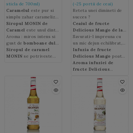
sticla de 700ml)
(~25 portii de ceai)
Caramelul
este pur si
Reteta unei dimineti de
simplu zahar caramelizat
succes ?
si este cel mai popular
Siropul MONIN de
Ceaiul de fructe
produs de cofetarie.
Caramel
este unul dintre
Delicious Mango de la
Caramelul
ingredientele esentiale
Aroma : miros intens si
este obtinut
Casa de Ceai
Savurati-l impreuna cu
, o multime
traditional prin topirea
ale barmanilor in diverse
gust de
bomboane dulci
de bucati de fructe de
un mic dejun echilibrat,
zaharului in putina apa,
tipuri de cafele, latte-uri,
de caramel
Siropul de caramel
, cu o usoara
infuzat intr-o cana,
pentru un inceput de zi
Infuzia de fructe
procedeu ce ii ofera un
milkshake-uri, cocktail-
nota de alune. Postgust
MONIN
se potriveste
pentru a obtine un gust
sanatos.
Delicious Mango
poate
gust intens delicios si o
uri, mocktail-uri, punch-
de
perfect in cafele cu
zahar caramelizat.
delicios si foarte fin de
fi bauta si rece in zilele
Aroma infuziei de
culoare aurie.
uri sau deserturi.
siropul de mere MONIN
mango!
insorite.
fructe Delicious
sau siropul de pere
Mango:
gust exotic de
MONIN. Combinati-l cu
mango.
siropul MONIN de tarta
cu lamaie pentru a face
un milkshake aromat
perfect echilibrat.