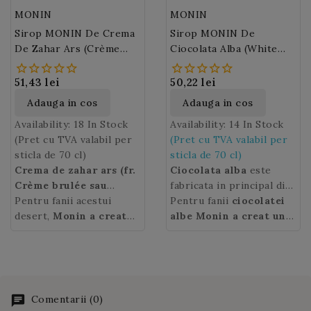
MONIN
MONIN
Sirop MONIN De Crema
Sirop MONIN De
De Zahar Ars (Crème
Ciocolata Alba (White
Brulée)
Chocolate)
51,43 lei
50,22 lei
Adauga in cos
Adauga in cos
Availability:
18 In Stock
Availability:
14 In Stock
(Pret cu TVA valabil per
(Pret cu TVA valabil per
sticla de 70 cl)
sticla de 70 cl)
Crema de zahar ars (fr.
Ciocolata alba
este
Crème brulée sau
fabricata in principal din
Crème caramélisée)
Pentru fanii acestui
unt de cacao, zahar si
Pentru fanii
ciocolatei
este un desert popular
desert,
Monin a creat
lapte praf. Untul de
albe Monin a creat un
datorita gustului sau
un sirop
ce
cacao este ingredientul
sirop
de culoare auriu
deosebit si este
concentreaza aroma
care confera
deschis care se imbina
ciocolatei
preparat din: oua, zahar,
exceptionala a acestuia:
albe
perfect cu bauturile pe
textura sa
lapte, vanilie si caramel.
crema de zahar ars cu
cremoasa, neteda si
baza de cafea, desert
Prajitura este
note de caramel.
Siropul
fondanta. Gustul dulce al
drinks si multe altele...
Comentarii (0)
traditionala in Franta, in
Monin Creme brulee
va
acestei albe
Incercati sa combinati
este adorat