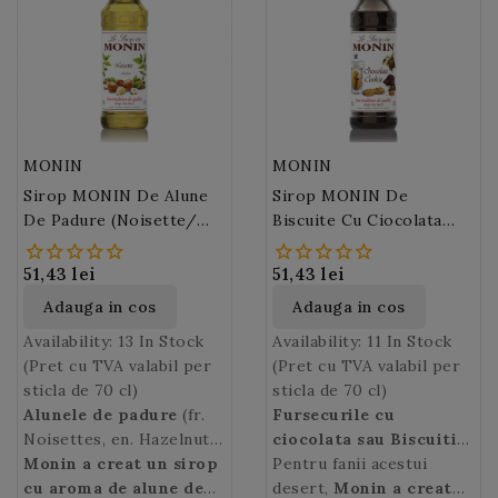
preparate culinare) si
dureaza.
cocktail-urile clasice, de
Rantcho Lamaie verde
tarhonul
francez
(cel
la Daiquiri la Margarita.
este ideal si in soda si
mai folosit in
limonada.
preparatele culinare)
MONIN
MONIN
Sirop MONIN De Alune
Sirop MONIN De
De Padure (Noisette/
Biscuite Cu Ciocolata
Hazelnut)
(Chocolate Cookie)
51,43 lei
51,43 lei
Adauga in cos
Adauga in cos
Availability:
13 In Stock
Availability:
11 In Stock
(Pret cu TVA valabil per
(Pret cu TVA valabil per
sticla de 70 cl)
sticla de 70 cl)
Alunele de padure
(fr.
Fursecurile cu
Noisettes, en. Hazelnut)
ciocolata sau Biscuitii
sunt fructele alunului, un
Monin a creat un sirop
cu ciocolata (en.
Pentru fanii acestui
arbust ce-si are originile
cu aroma de alune de
Chocolate chip
desert,
Monin a creat