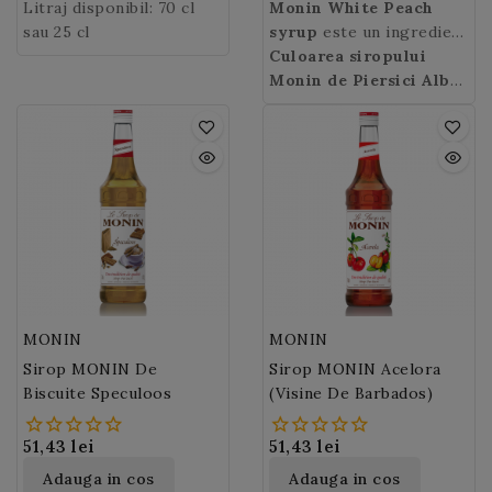
migdalele se folosesc si
distincta de samburi de
Monin
Litraj disponibil: 70 cl
: alba tulbure.
dumneavoastra.
parfumate dintre
Monin White Peach
la prepararea si
migdale, subtil amaruie.
sau 25 cl
varietatile de piersici.
syrup
este un ingredient
aromatizarea bauturilor,
Acestea au coaja de
ideal in cocktail-uri,
Culoarea siropului
la lichioruri sau in
culoare alba, roz - rosie,
mocktail-uri sau shake-
Monin de Piersici Albe
:
martipan.
cu pulpa catifelata si un
uri.
roz.
sambure dur
necomestibil.
MONIN
MONIN
Sirop MONIN De
Sirop MONIN Acelora
Biscuite Speculoos
(Visine De Barbados)
51,43 lei
51,43 lei
Adauga in cos
Adauga in cos