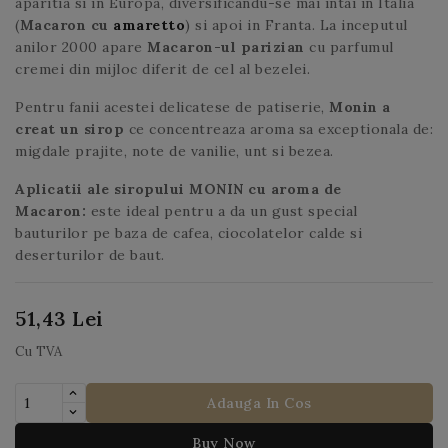
aparitia si in Europa, diversificandu-se mai intai in Italia
(
Macaron cu
amaretto
) si apoi in Franta. La inceputul
anilor 2000 apare
Macaron-ul parizian
cu parfumul
cremei din mijloc diferit de cel al bezelei.
Pentru fanii acestei delicatese de patiserie,
Monin a
creat un sirop
ce concentreaza aroma sa exceptionala de:
migdale prajite, note de vanilie, unt si bezea.
Aplicatii ale siropului MONIN cu aroma de
Macaron:
este ideal pentru a da un gust special
bauturilor pe baza de cafea, ciocolatelor calde si
deserturilor de baut.
51,43 Lei
Cu TVA
Adauga In Cos
Buy Now