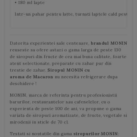
• 180 ml lapte
Intr-un pahar pentru latte, turnati laptele cald peste sir
Datorita experientei sale centenare,
brandul MONIN
reuseste sa ofere astazi o gama larga de peste 130
de siropuri din fructe de cea mai buna calitate, foarte
atent selectionate, preparate cu zahar pur din
trestie de zahar.
Siropul MONIN cu
aroma
de Macaron
nu necesita refrigerare dupa
deschidere !
MONIN, marca de referinta pentru profesionistii
barurilor, restaurantelor sau cafenelelor, cu o
experienta de peste 100 de ani, va propune o gama
variata de siropuri aromatizate, de fructe, vegetale si
mirodenii in sticle de 70 cl.
Testati si noutatile din gama
siropurilor MONIN
: