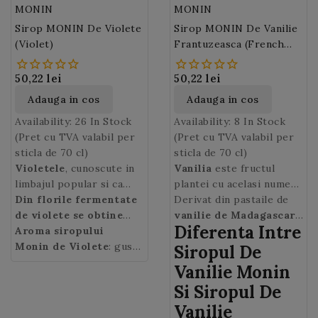
MONIN
MONIN
Sirop MONIN De Violete
Sirop MONIN De Vanilie
(Violet)
Frantuzeasca (French
Vanilla)
50,22 lei
50,22 lei
Adauga in cos
Adauga in cos
Availability:
26 In Stock
Availability:
8 In Stock
(Pret cu TVA valabil per
(Pret cu TVA valabil per
sticla de 70 cl)
sticla de 70 cl)
Violetele
, cunoscute in
Vanilia
este fructul
limbajul popular si ca
plantei cu acelasi nume
Toporasi, Tamaioare sau
Din florile fermentate
ce face parte din familia
Derivat din pastaile de
Micsunele, sunt flori din
de violete se obtine
orhideelor
vanilie de Madagascar
Diferenta Intre
familia Violaceae cu un
siropul.
Aroma siropului
Cu acest
„Orchidaceae”.
si conceput special
Vanilia
parfum exceptional si
delicios
Monin de Violete
sirop de
: gust
este o planta cataratoare
pentru latte-uri si cafele
Siropul De
puternic. Atat frunzele
violete, Monin
floral acidulat
originara din America
reci/ cu gheata,
siropul
Vanilie Monin
cat si florile violetelor
reproduce perfect
Centrala, mai precis din
de vanilie frantuzeasca
Si Siropul De
sunt comestibile. Acestea
gustul autentic al
Mexic, si a fost
Monin
aduce un gust
adusa in
Vanilie
sunt folosite in industria
bomboanelor de violete.
Madagascar de
pudrat de vanilie si un