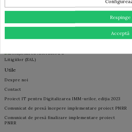
Configurea
Legal
Respinge
Termeni și condiții de utilizare
Politica de confidențialitate
Acceptă
Info Livrare
Utile
Despre noi
Contact
Proiect IT pentru Digitalizarea IMM-urilor, ediția 2023
Comunicat de presă începere implementare proiect PNRR
Comunicat de presă finalizare implementare proiect
PNRR