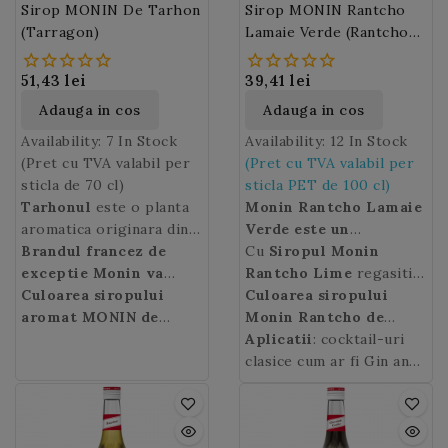
Sirop MONIN De Tarhon
Sirop MONIN Rantcho
bauturile calde pe baza
(Tarragon)
Lamaie Verde (Rantcho
de cafea.
Lime) 100cl PET
51,43 lei
39,41 lei
Adauga in cos
Adauga in cos
Availability:
7 In Stock
Availability:
12 In Stock
(Pret cu TVA valabil per
(Pret cu TVA valabil per
sticla de 70 cl)
sticla PET de 100 cl)
Tarhonul
este o planta
Monin Rantcho Lamaie
aromatica originara din
Verde este un
Asia Centrala si cultivata
Brandul francez de
concentrat fara zahar,
Cu
Siropul Monin
pentru frunzele sale
exceptie Monin va
fara pulpa, ce contine
Rantcho Lime
regasiti
parfumate folosite ca si
propune siropul cu
Culoarea siropului
suc din lamai verzi.
gustul inconfundabil al
Culoarea siropului
condiment sau in scopuri
aroma de Tarhon
aromat MONIN de
ce
Foarte practic,
lamailor verzi
Monin Rantcho de
cu o nota
siropul
medicinale.
concentreaza parfumul
Tarhon
: verde.
Variantele
Monin Rantcho de
de aciditate pe tot
Lamaie Verde
Aplicatii
: cocktail-uri
: galben.
acestei plante includ :
puternic si racoritor al
Lamaie Verde
parcursul anului!
clasice cum ar fi Gin and
este
tarhonul
plantei (fr. Estragon)
rusesc
(aroma
solutia perfecta pentru a
Tonic, Caipirinha,
mai slaba),
proaspat taiate, cu un
tarhonul
inlocui sucul proaspat de
Margarita, Mojito sau
mexican
gust in gura care
(se foloseste in
lamaie verde in toate
Cuba Libre. Monin