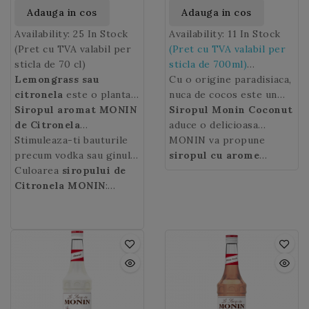
Adauga in cos
Adauga in cos
Availability:
25 In Stock
Availability:
11 In Stock
(Pret cu TVA valabil per
(Pret cu TVA valabil per
sticla de 70 cl)
sticla de 700ml)
Lemongrass sau
Cu o origine paradisiaca,
citronela
este o planta
nuca de cocos este un
aromatica ce se aseamna
Siropul aromat MONIN
fruct dulce si delicios cu
Siropul Monin Coconut
cu usturoiul verde si are
de Citronela
un gust tipic care te va
aduce o delicioasa
o aroma deosebita de
concentreaza parfumul
Stimuleaza-ti bauturile
duce in “rai”. Lasa-ti
savoare exotica in
MONIN va propune
lamaie.
puternic si racoritor al
precum vodka sau ginul
imaginatia sa zboare
preparate precum Pina
siropul cu arome
plantei proaspat taiate.
cu sirop de fructe rosii
Culoarea
siropului de
catre plajele insorite ale
Colada sau alte
pronuntate de Nuca de
Lemongrass Syrup de
si
Citronela MONIN
sirop Monin de
:
insulelor tropicale si
cocktailuri si mixuri pe
Cocos (Coconut)
in
la Monin
Citronela
transparenta
este foarte
(
Lemongrass
)
creeaza o combinatie
baza de cafea sau lapte.
ambalaj de 1 litru PET.
apreciat de barmanii din
pentru a obtine cocktail-
incantatoare de arome cu
intreaga lume si este
uri exceptionale. Pentru
Siropul de Nuca de
folosit pentru a crea
experiente asiatice
cocos MONIN.
retete fabuloase de
autentice, combinati
cocktail cu si fara alcool.
siropul Monin de
Citronela
cu menta.