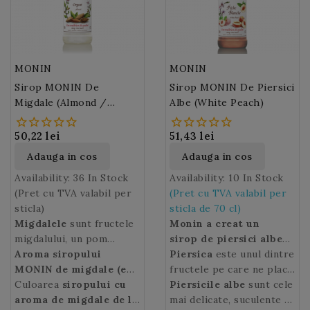
MONIN
MONIN
Sirop MONIN De
Sirop MONIN De Piersici
Migdale (Almond /
Albe (White Peach)
Orgeat)
50,22 lei
51,43 lei
Adauga in cos
Adauga in cos
Availability:
36 In Stock
Availability:
10 In Stock
(Pret cu TVA valabil per
(Pret cu TVA valabil per
sticla)
sticla de 70 cl)
Migdalele
sunt fructele
Monin a creat un
migdalului, un pom
sirop de piersici
albe
fructifer ce-si are
Aroma siropului
care promite sa redea
Piersica
este unul dintre
orginile in Egipt.
MONIN de migdale (en.
aroma autentica a
fructele pe care ne place
Prezente in special in
Almond, fr. Orgeat):
Culoarea
siropului cu
un
fructelor rafinate
sa le savuram vara.
Piersicile
albe
sunt cele
bucataria mediteraneana,
miros si o aroma
aroma de migdale de la
bauturilor preparate de
mai delicate, suculente si