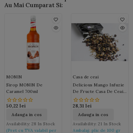
delicioase si alte
Corcodusele au de
Au Mai Cumparat Si:
ceaiuri de menta cu
asemenea si un gust mai
gheata!
delicat.
MONIN
Casa de ceai
Sirop MONIN De
Delicious Mango Infuzie
Caramel 700ml
De Fructe Casa De Ceai
(M166)
50,22 lei
28,31 lei
Adauga in cos
Adauga in cos
Availability:
28 In Stock
Availability:
21 In Stock
(Pret cu TVA valabil per
Ambalaj: plic de 100 gr