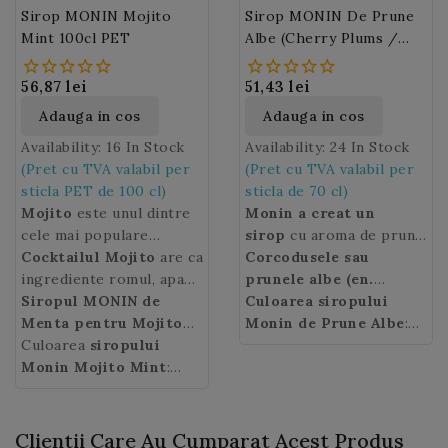
Sirop MONIN Mojito
Sirop MONIN De Prune
Mint 100cl PET
Albe (Cherry Plums /
Mirabelles)
56,87 lei
51,43 lei
Adauga in cos
Adauga in cos
Availability:
16 In Stock
Availability:
24 In Stock
(Pret cu TVA valabil per
(Pret cu TVA valabil per
sticla PET de 100 cl)
sticla de 70 cl)
Mojito
este unul dintre
Monin a creat un
cele mai populare
sirop
cu aroma de prune
cocktail-uri din lume ce-
Cocktailul Mojito
are ca
albe.
Corcodusele sau
Monin Cherry
si are originile in Cuba.
ingrediente romul, apa
Plum syrup
prunele albe (en.
adauga o
Este suficient sa aruncam
minerala, lamaia si frunze
Siropul MONIN de
nota dulce frutata
Cherry Plums),
Culoarea siropului
ne aduc
o privire pe mesele
de menta, este o bautura
Menta pentru Mojito
in berea rece, cocktail-
aminte de copilarie. Ele
Monin de Prune Albe
:
teraselor vara, pentru a
racoritoare extrem de
este un produs
Culoarea
siropului
uri, smoothie-uri sau
sunt o varietate de
galben - aurie.
ne da seama ca aceasta
apreciata.
exceptional care va
Monin Mojito Mint
:
ceaiuri delicioase.
prune, insa mai mici
bautura are adepti de
permite sa realizati
alba.
decat prunele obisnuite,
toate varstele.
intr-un timp record
au forma rotunda si
cocktail-uri Mojito
culoare galben-aurie.
Clientii Care Au Cumparat Acest Produs