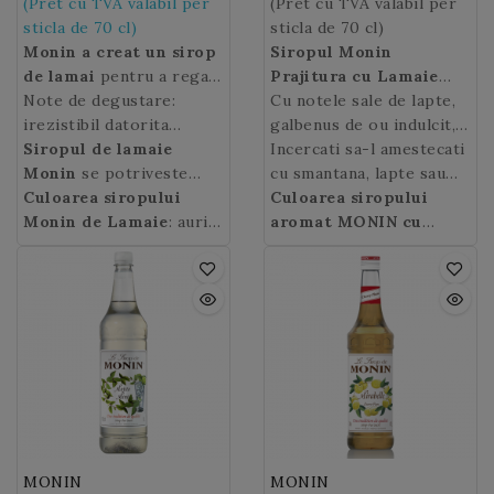
(Pret cu TVA valabil per
(Pret cu TVA valabil per
sticla de 70 cl)
sticla de 70 cl)
Monin a creat un sirop
Siropul Monin
de lamai
pentru a regasi
Prajitura cu Lamaie
aroma inconfundabila a
Note de degustare:
este ideal in milkshake-
Cu notele sale de lapte,
citricelor pe tot
irezistibil datorita
uri, cocktail-uri si
galbenus de ou indulcit,
parcursul anului in
notelor sale acide si
Siropul de lamaie
desert drinks.
suc de lamaie si zest, va
Incercati sa-l amestecati
cocktailuri alcoolice si
mirosului puternic de
Monin
se potriveste
va crea cu siguranta o
cu smantana, lapte sau
nonalcoolice, punchuri,
coaja de lamai,
foarte bine cu multe
Culoarea siropului
siropul
pofta de mai mult!
sirop de caramel pentru
Culoarea siropului
smoothieuri, soda, ice
Monin Glasco Lemon
parfumuri carora le
Monin de Lamaie
: auriu
va
a obtine „deserturi de
aromat MONIN cu
tea, fara a uita faimoasa
oferi bauturilor
sporeste aromele:
deschis
baut” delicioase.
aroma de Prajitura cu
limonada!
dumneavoastra
migdale, menta, nuca de
Lamaie (Tarte Citron)
:
prospetime !
cocos, fructe rosii,
galbuie.
speculoos, praline,
busuioc.
MONIN
MONIN