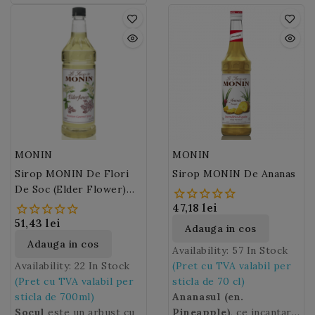
si care se desprinde
alcoolice si nonalcoolice,
bauturi racoritoare,
estival!
usor. Pulpa
punchuri, smoothieuri,
mandarinei
ceaiuri, punch-uri si
este dulce, parfumata si
soda, limonade, ice tea.
siropuri cu apa.
usor acida.
Mandarina
este in principal folosita
in gastronomie, in
lichioruri si in industria
parfumurilor.
MONIN
MONIN
Sirop MONIN De Flori
Sirop MONIN De Ananas
De Soc (Elder Flower)
700ml
47,18 lei
51,43 lei
Adauga in cos
Adauga in cos
Availability:
57 In Stock
Availability:
22 In Stock
(Pret cu TVA valabil per
(Pret cu TVA valabil per
sticla de 70 cl)
sticla de 700ml)
Ananasul (en.
Socul
este un arbust cu
Pineapple)
, ce incantare!