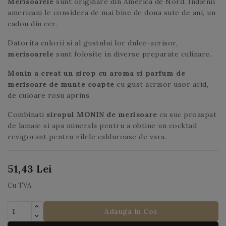
Merisoarele
sunt originare din America de Nord. Indienii
americani le considera de mai bine de doua sute de ani, un
cadou din cer.
Datorita culorii si al gustului lor dulce-acrisor,
merisoarele
sunt folosite in diverse preparate culinare.
Monin a creat un sirop cu aroma si parfum de
merisoare de munte
coapte
cu gust acrisor usor acid,
de culoare rosu aprins.
Combinati
siropul MONIN de merisoare
cu suc proaspat
de lamaie si apa minerala pentru a obtine un cocktail
revigorant pentru zilele calduroase de vara.
51,43 Lei
Cu TVA
Adauga In Cos