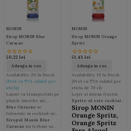
MONIN
MONIN
Sirop MONIN Blue
Sirop MONIN Orange
Curacao
Spritz
50,22 lei
51,43 lei
Adauga in cos
Adauga in cos
Availability:
20 In Stock
Availability:
19 In Stock
(Pret cu TVA valabil per
(Pret cu TVA valabil per
sticla)
sticla de 70 cl)
Lasati-va transportati pe
Lejer si intens fructat,
plajele insorite ale
Spritz-ul este cocktail-
Sirop MONIN
insulei Curacao, un
Blue Curacao
se
ul vedeta
al tuturor
paradis tropical din
folosește in cocktail-uri,
teraselor pe timp de
Orange Spritz,
Marea Caraibilor,
soda sau limonada, aroma
Siropul
Monin
Blue
vara.
Orange Spritz
datorita albastrului
citricelor, dulceata
Curacao
nu trebuie sa
Fara Alcool