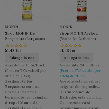
completeaza cu apa
Siropul Monin Amaretto
minerala.
este ideal pentru a
realiza latte-uri si
capuccino-uri delicioase,
mocktail-uri sau in
MONIN
MONIN
cocktail-uri digestive.
Sirop MONIN De
Sirop MONIN Acelora
Amaretto poate fi folosit
Bergamota (Bergamot)
(Visine De Barbados)
si pentru a aromatiza
tiramisu, faimosul desert
italian !
51,43 lei
51,43 lei
Adauga in cos
Adauga in cos
Availability:
15 In Stock
Availability:
24 In Stock
(Pret cu TVA valabil per
(Pret cu TVA valabil per
sticla de 70 cl)
sticla de 70 cl)
Bergamota (en.
Acerola
este un arbust
Bergamot)
este o
originar din regiunile
varietate de lamaie.
Forma si marimea
tropicale din America de
Gustul
visinei de
Originea sa este incerta,
bergamotei sunt similare
Sud, cel mai mare
Barbados
este acidulat
ar putea proveni dintr-o
cu cele ale portocalei
Siropul Monin de
producator fiind astazi
si racoritor, ceea ce face
Cu intensitatea si
incrucisare intre
insa are coaja verde care
Bergamota
va deveni
Brazilia. Fructul pomului
ca acest fruct sa fie
prospetimea sa,
siropul