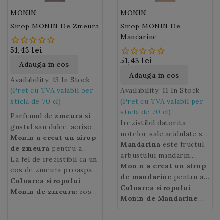
MONIN
MONIN
Sirop MONIN De Zmeura
Sirop MONIN De
Mandarine
51,43 lei
51,43 lei
Adauga in cos
Adauga in cos
Availability:
13 In Stock
(Pret cu TVA valabil per
Availability:
11 In Stock
sticla de 70 cl)
(Pret cu TVA valabil per
sticla de 70 cl)
Parfumul de
zmeura
si
Irezistibil datorita
gustul sau dulce-acrisor
notelor sale acidulate si
aduc prospetime in
Monin a creat un sirop
mirosului puternic de
Mandarina
este fructul
patiserie sau in bauturi.
de zmeura
pentru a
coaja de mandarine,
arbustului mandarin,
regasi pe tot parcursul
La fel de irezistibil ca un
siropul Monin
originar din Asia de sud
Monin a creat un sirop
anului toate aromele
cos de zmeura proaspat
Tangerine
est (China). Este un fruct
de mandarine
va oferi
pentru a
delicate si parfumate ale
culeasa,
Culoarea siropului
siropul Monin
bauturilor
citric de forma unei
regasi aromele
Culoarea siropului
fructelor rosii in
Raspberry
Monin de zmeura
va oferi
: rosu
dumneavoastra
portocale mai mici, cu o
parfumate ale citricelor
Monin de Mandarine
:
cocktailuri, vinuri
bauturilor
aprins.
prospetime!
coaja in general subtire
proaspete in cocktailuri
portocalie
aromatizate, limonade,
dumneavoastra un miros