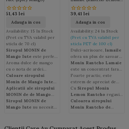
Citron) 100cl PET
51,43 lei
39,41 lei
Adauga in cos
Adauga in cos
Availability:
15 In Stock
Availability:
24 In Stock
(Pret cu TVA valabil per
(Pret cu TVA valabil per
sticla de 70 cl)
sticla PET de 100 cl)
Siropul MONIN de
Dulci-acrisoare,
lamaile
Mango Iute
este perfect
ofera un plus de savoare
pentru cocktailurile tale
Aroma dulce de mango
si de prospetime.
Monin Rantcho Lamaie
cu caracter!
cu o nota de ardei
este un concentrat fara
Serrano a
Culoare siropului
siropului
zahar, fara pulpa, ce
Foarte practic, este
Spicy Mango
Monin de Mango Iute
contine 50% suc din cele
extrem de apreciat de
Monin
(Spicy
Aplicatii ale siropului
ofera o
mai bune lamai galbene
profesionistii barurilor.
Cu
Siropul Monin
experienta gustativa
Mango):
MONIN de de Mango
portocalie
de Sicilia.
Lemon Rantcho
regasiti
captivanta.
Iute:
Siropul MONIN
bauturi pe baza de
de
aroma inconfundabila a
Culoarea siropului
cafea, cocteluri,
Mango Iute
nu necesita
lamailor pe tot parcursul
Monin Rantcho de
mocktail-uri, limonade,
refrigerare dupa
anului in cocktailuri
Lamaie
: galben.
soda.
deschidere.
alcoolice si nonalcoolice,
punchuri, smoothieuri,
Clientii Care Au Cumparat Acest Produs