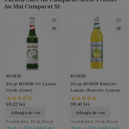
soda, ice tea, fara a uita
Au Mai Cumparat Si:
faimoasa limonada!
MONIN
MONIN
Sirop MONIN De Lamaie
Sirop MONIN Rantcho
Verde (Lime)
Lamaie (Rantcho Lemon/
Citron) 100cl PET
50,22 lei
39,41 lei
Adauga in cos
Adauga in cos
Availability:
53 In Stock
Availability:
24 In Stock
(Pret cu TVA valabil per
(Pret cu TVA valabil per