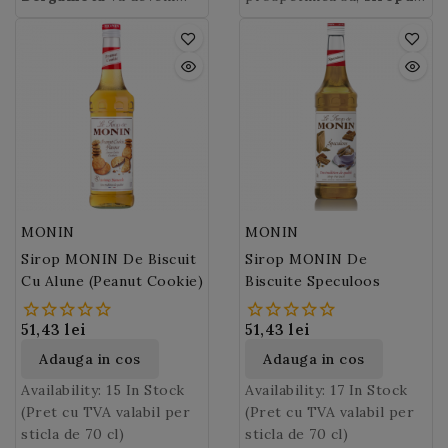
portocala amara si lamaia
se ingalbeneste cand
esential in barul
acerola
extrem de popular in
MONIN Acerola
se numeste
va da o
verde, sau un hibrid
ajunge la maturitate.
dumneavoastra datorita
visina de Barbados,
ultimii ani.
nota exotica
aparut accidental dintr-
Aroma sa acida si amara
intensitatii notelor
visina tropicala sau
cocktailurilor populare
un lamai.
fac din bergamota in
aromatice ale
Bergamota
cireasa portoricana
caipirinha sau daïquiri,
,
este cultivata in principal
ultimii ani un ingredient
bergamotei, pentru a
este de culoare rosie,
ice tea-urilor sau
in sudul Italiei, din
inconturnabil in bauturi
realiza cocktail-uri,
.
apropiata de cea a
limonadelor.
Calabria.
ceaiuri si limonade unice
cireselor, iar pulpa ei
si aromate!
este suculenta.
MONIN
MONIN
Sirop MONIN De Biscuit
Sirop MONIN De
Cu Alune (Peanut Cookie)
Biscuite Speculoos
51,43 lei
51,43 lei
Adauga in cos
Adauga in cos
Availability:
15 In Stock
Availability:
17 In Stock
(Pret cu TVA valabil per
(Pret cu TVA valabil per
sticla de 70 cl)
sticla de 70 cl)