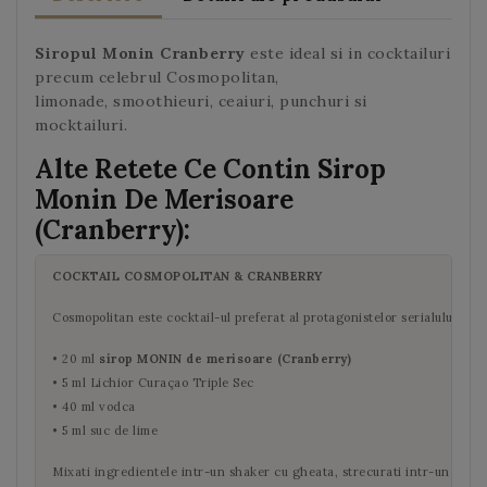
Siropul Monin Cranberry
este ideal si in cocktailuri
precum celebrul Cosmopolitan,
limonade, smoothieuri, ceaiuri, punchuri si
mocktailuri.
Alte Retete Ce Contin Sirop
Monin De Merisoare
(Cranberry):
COCKTAIL COSMOPOLITAN & CRANBERRY
Cosmopolitan este cocktail-ul preferat al protagonistelor serialului Sex
• 20 ml
sirop MONIN de merisoare (Cranberry)
• 5 ml Lichior Curaçao Triple Sec
• 40 ml vodca
• 5 ml suc de lime
Mixati ingredientele intr-un shaker cu gheata, strecurati intr-un pahar, 