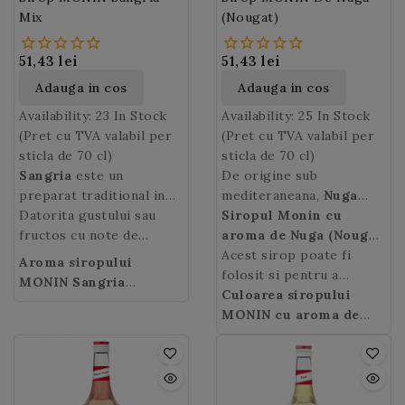
Mix
(Nougat)
51,43 lei
51,43 lei
Adauga in cos
Adauga in cos
Availability:
23 In Stock
Availability:
25 In Stock
(Pret cu TVA valabil per
(Pret cu TVA valabil per
sticla de 70 cl)
sticla de 70 cl)
Sangria
este un
De origine sub
preparat traditional in
mediteraneana,
Nuga
Peninsula Iberica (in
Datorita gustului sau
este o projitura cu
Siropul Monin cu
Spania si Portugalia), iar
fructos cu note de
renume international.
aroma de Nuga (Nougat
denumirea ei provine de
citrice si scortisoara,
Preparat din migdale,
Syrup)
Acest sirop poate fi
concentreaza
Aroma siropului
la sange (es. „sangre”, pt.
siropul Monin Sangria
oua si miere, nuga a
toate aromele acestei
folosit si pentru a
MONIN Sangria
„sangue”) datorita vinului
Mix
va va transporta la o
ramas de-a lungul
specialitati culinare. Cu
prepara „deserturi de
Culoarea siropului
Mix:
Miros de coaja de
rosu, ingredientul
fiesta pe plajele insorite
deceniilor un produs
notele sale de miere,
baut” (desert drinks)
MONIN cu aroma de
portocala si samburi de
principal! Sangria este o
spaniole. Lasati-va
inimitabil.
migdale si albus de ou,
gurmande.
Nuga
: aurie.
cirese cu note picante
.
bautura foarte populara
imaginatia sa zboare!
siropul MONIN cu
si in alte tari vorbitoare
aroma de Nuga
este
de limba spaniola ca
ideal pentru bauturile