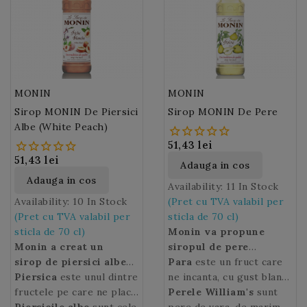
Uruguay si Argentina. Cu
calde (latte, cappuccino)
toate acestea, exista
sau cele reci (milkshake,
referinte datand din
smoothie).
secolul al XIX-lea care
atesta ca
Sangria
a fost
preparata pe continentul
MONIN
MONIN
Sud American sau in
Sirop MONIN De Piersici
Sirop MONIN De Pere
Insulele Antile.
Albe (White Peach)
51,43 lei
51,43 lei
Adauga in cos
Adauga in cos
Availability:
11 In Stock
Availability:
10 In Stock
(Pret cu TVA valabil per
(Pret cu TVA valabil per
sticla de 70 cl)
sticla de 70 cl)
Monin va propune
Monin a creat un
siropul de pere
sirop de piersici
albe
William's
Para
este un fruct care
, cu aroma
care promite sa redea
Piersica
este unul dintre
delicioasa de fructe
ne incanta, cu gust bland
aroma autentica a
fructele pe care ne place
coapte, ideal in cocktail-
si dulce, produs de par,
Perele William's
sunt