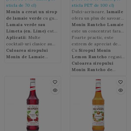
sticla de 70 cl)
sticla PET de 100 cl)
Monin a creat un sirop
Dulci-acrisoare,
lamaile
de lamaie verde
cu gust
ofera un plus de savoare
acid-dulce si putin acru
Lamaia verde sau
si de prospetime.
Monin Rantcho Lamaie
si cu miros puternic de
Limeta (en. Lime)
este
este un concentrat fara
coaja, un ingredient ideal
un fruct citric originar
Aplicatii
: Multe
zahar, fara pulpa, ce
Foarte practic, este
in cocktailurile clasice
din India sau Malaezia,
cocktail-uri clasice au
contine 50% suc din cele
extrem de apreciat de
sau cele de inspiratie
asemanator cu lamaia
aroma parfumata a lamaii
Culoarea siropului
mai bune lamai galbene
profesionistii barurilor.
Cu
Siropul Monin
sud-americana, bere sau
galbena, dar de marime
verzi cum ar fi Gin and
Monin de Lamaie
de Sicilia.
Lemon Rantcho
regasiti
limonada.
mai mica, cu pulpa mai
Tonic, Caipirinha,
Verde
: galben cu sclipiri
aroma inconfundabila a
Culoarea siropului
acida si mai parfumata.
Margarita, Mojito sau
verzi.
lamailor pe tot parcursul
Monin Rantcho de
Cuba Libre.
anului in cocktailuri
Lamaie
: galben.
alcoolice si nonalcoolice,
punchuri, smoothieuri,
soda, ice tea, fara a uita
faimoasa limonada!