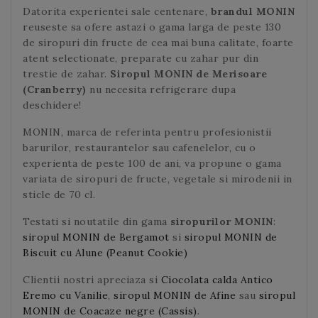
Datorita experientei sale centenare,
brandul MONIN
reuseste sa ofere astazi o gama larga de peste 130
de siropuri din fructe de cea mai buna calitate, foarte
atent selectionate, preparate cu zahar pur din
trestie de zahar.
Siropul MONIN
de Merisoare
(Cranberry)
nu necesita refrigerare dupa
deschidere!
MONIN, marca de referinta pentru profesionistii
barurilor, restaurantelor sau cafenelelor, cu o
experienta de peste 100 de ani, va propune o gama
variata de siropuri de fructe, vegetale si mirodenii in
sticle de 70 cl.
Testati si noutatile din gama
siropurilor MONIN
:
siropul MONIN de Bergamot
si
siropul MONIN de
Biscuit cu Alune (Peanut Cookie)
Clientii nostri apreciaza si
Ciocolata calda Antico
Eremo cu Vanilie
,
siropul MONIN de Afine
sau
siropul
MONIN de Coacaze negre (Cassis)
.