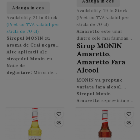
Adauga in cos
Adauga in cos
Availability:
19 In Stock
Availability:
21 In Stock
(Pret cu TVA valabil per
(Pret cu TVA valabil per
sticla de 70 cl)
sticla de 70 cl)
Amaretto
este unul
Siropul MONIN cu
dintre cele mai faimoase
Sirop MONIN
aroma de Ceai negru
lichioruri italiene si este
Masala (Masala Chaï
Alte aplicatii ale
fabricat de secole in
Amaretto,
sau prescurtat
siropului Monin cu
Saronno. Cele mai vechi
Amaretto Fara
Chai)
aroma de Ceai
Note de
este ingredientul
: poate fi
documente referitoare la
Alcool
ideal pentru a face
utilizat impreuna cu
degustare:
Miros de
el datand se pare din
celebrul „chaï latte” atat
siropurile MONIN de
cuisoare si ceai. Gust
1525.
MONIN va propune
de popular printre
fructe, condimente sau
aromat si distinct, arome
variata fara alcool,
iubitorii bauturilor pe
mirodenii. Va
de mirodenii. Culoarea :
siropul Amaretto.
Siropul Monin
baza de lapte!
recomandam
neagra.
siropul
Datorita parfumului sau
Amaretto
reprezinta o
MONIN Chai
cu piureul
puternic de migdale,
alternativa foarte buna la
de Fructul Pasiunii si
siropul Monin Amaretto
lichiorul cu aroma
ghimbir proaspat,
va va transporta in tara
similara, oferind
adaugate intr-o bere de
sa de origine.
versatilitate in mixuri si
ghimbir care se
o aroma distincta.