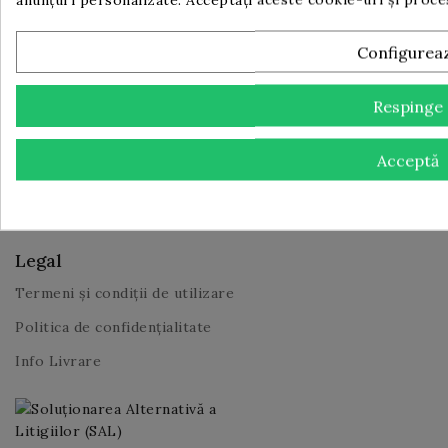
FULLBAR!
Configurea
Respinge
Te poti dezabona in orice moment. Pentru aceasta te
rugam sa folosesti informatiile noastre de contact din
nota legala.
Acceptă
Legal
Termeni și condiții de utilizare
Politica de confidențialitate
Info Livrare