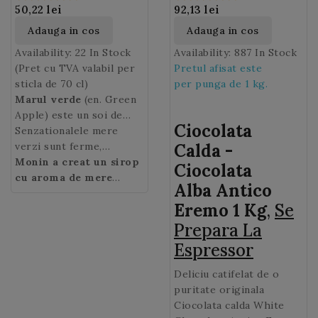
50,22 lei
92,13 lei
Adauga in cos
Adauga in cos
Availability:
22 In Stock
Availability:
887 In Stock
(Pret cu TVA valabil per
Pretul afisat este
sticla de 70 cl)
per punga de 1 kg.
Marul verde
(en. Green
Apple) este un soi de
Ciocolata
mere foarte popular pe
Senzationalele mere
nume Granny Smith, care
verzi sunt ferme,
Calda -
a aparut in Australia in
crocante si sunt extrem
Monin a creat un sirop
Ciocolata
1868. Legenda spune ca o
de apreciate datorita
cu aroma de mere
Alba Antico
bunica pe nume Maria
culorii lor vibrante verde
verzi
, care combina
Eremo 1 Kg
,
Se
Ann Smith, englezoaica
intens si a gustului dulce
perfect gustul de mere
imigranta in Australia, a
acrisor.
verzi Granny Smith
Sucul de mere
Prepara La
aruncat intr-o zi un miez
verzi
proaspat taiate, dulceata
este utilizat in
Espressor
de mar in gradina ei. Si
preparate culinare si in
si aciditatea lor delicata.
un mar a crescut dand
bauturi dandu-le o nota
Deliciu catifelat de o
mere verzi ca urmare a
revigoranta, de
puritate originala
unei "seminte
prospetime !
Ciocolata calda White