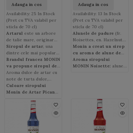
Adauga in cos
Adauga in cos
Availability:
25 In Stock
Availability:
13 In Stock
(Pret cu TVA valabil per
(Pret cu TVA valabil per
sticla de 70 cl)
sticla de 70 cl)
Artarul
este un arbore
Alunele de padure
(fr.
de talie mare, originar
Noisettes, en. Hazelnut)
din Asia de est, intalnit
Siropul de artar
, una
sunt fructele alunului, un
Monin a creat un sirop
frecvent in regiunile
dintre cele mai populare
arbust ce-si are originile
cu aroma de alune de
muntoase.
intrebuintari ale
Brandul francez MONIN
in Asia Mica (Asia de sud-
padure
Aroma siropului
, un ingredient
arborelui, ne duce cu
va propune siropul de
vest), extrem de
ideal in bauturile lactate
MONIN Noisette:
alune
gandul la clatitele
Artar Iute
Aroma dulce de artar cu
obtinut din
raspandit in
precum latte sau
de padure proaspete cu
pufoase savurate la micul
seva artarului.
note de turta dulce,
Europa. Alunele fac parte
capuccino. Asociati-l cu o
note de vanilie si
dejun in America de Nord
scortisoara si cuisoare a
Culoare siropului
din familia nucilor
cafea espresso,
migdale.
dar si la noi in Europa.
siropului Maple Spice
Monin de Artar Picant
oleaginoase (bogate in
decorati-o cu frisca si
Monin
(Maple Spice):
ofera o
aurie
ulei) si sunt apreciate
veti obtine o bautura
experienta gustativa
pentru aroma lor foarte
calda absolut delicioasa !
distincta dar captivanta.
fina. Alunele se folosesc
in patiserie si la
prepararea si
aromatizarea bauturilor.