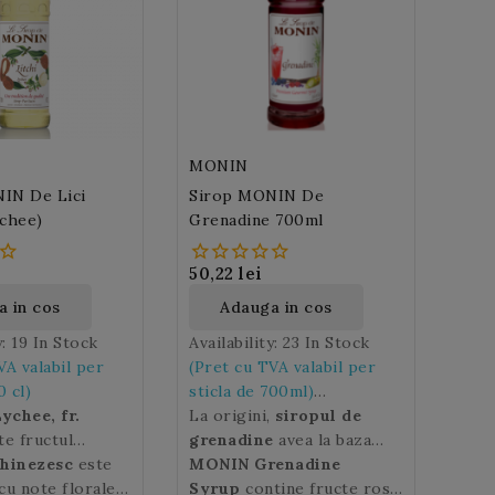
MONIN
IN De Lici
Sirop MONIN De
ychee)
Grenadine 700ml
50,22 lei
 in cos
Adauga in cos
y:
19 In Stock
Availability:
23 In Stock
VA valabil per
(Pret cu TVA valabil per
0 cl)
sticla de 700ml)
Lychee, fr.
La origini,
siropul de
e fructul
De la un Shirley Temple la
grenadine
avea la baza
uctifer exotic cu
chinezesc
este
un Tequila Sunrise,
rodia. Insa
MONIN Grenadine
me originar din
cu note florale
siropul de Grenadine
astazi
Syrup
siropurile de
contine fructe rosii