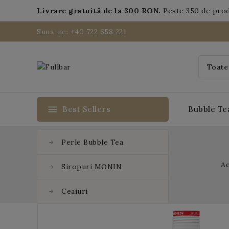
Livrare gratuită de la 300 RON.
Peste 350 de pro
Suna-ne: +40 722 658 221
menu
Best Sellers
Bubble Te
Perle Bubble Tea
A
Siropuri MONIN
Ceaiuri