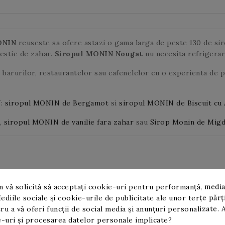
ONIN
reuseste sa ofere astazi o gama larga de peste 130 de siro
restie de zahar.
Siropul MONIN Nougat
nu necesita refrigera
i barurilor, restaurantelor sau cafenelelor cu o experienta de 
N
:
siropul MONIN de Bergamot
si
siropul MONIN de Biscuit cu 
,
siropul MONIN de vanilie fara zahar
sau
Sirop Monin de Migd
 vă solicită să acceptați cookie-uri pentru performanță, media
ediile sociale și cookie-urile de publicitate ale unor terțe părț
ru a vă oferi funcții de social media și anunțuri personalizate. 
-uri și procesarea datelor personale implicate?