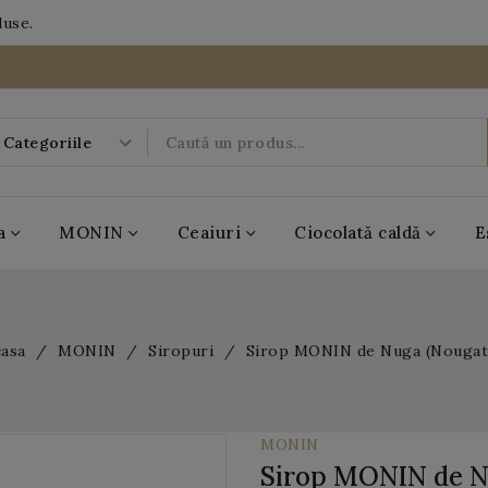
duse.
a
MONIN
Ceaiuri
Ciocolată caldă
E
-20%
casa
MONIN
Siropuri
Sirop MONIN de Nuga (Nougat
08
00
06
DAYS
HRS
MIN
28
SEC
MONIN
Sirop MONIN de N
BOBOQ
MONIN
Casa de ceai
Antico Eremo
Popping Boba
MONIN
Casa de ceai
Antico Eremo