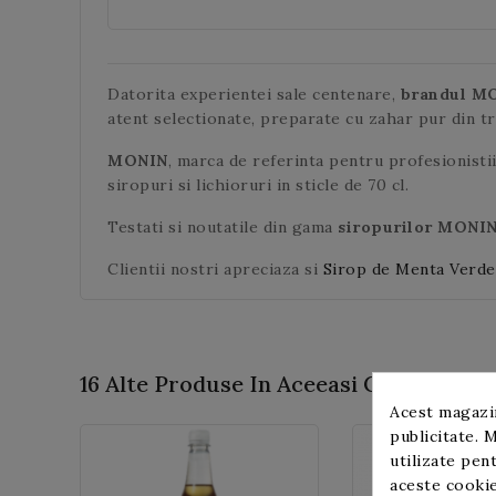
Datorita experientei sale centenare,
brandul M
atent selectionate, preparate cu zahar pur din t
MONIN
, marca de referinta pentru profesionisti
siropuri si lichioruri in sticle de 70 cl.
Testati si noutatile din gama
siropurilor MONI
Clientii nostri apreciaza si
Sirop de Menta Verde
16 Alte Produse In Aceeasi Categorie:
Acest magazin
publicitate. M
utilizate pent
aceste cookie