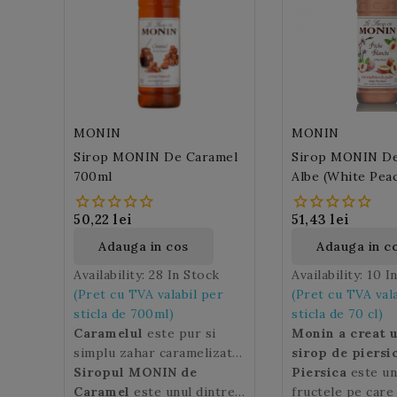
MONIN
MONIN
Sirop MONIN De Caramel
Sirop MONIN De 
700ml
Albe (White Pea
50,22 lei
51,43 lei
Adauga in cos
Adauga in c
Availability:
28 In Stock
Availability:
10 I
(Pret cu TVA valabil per
(Pret cu TVA val
sticla de 700ml)
sticla de 70 cl)
Caramelul
este pur si
Monin a creat 
simplu zahar caramelizat
sirop de piersi
si este cel mai popular
Siropul MONIN de
care promite sa
Piersica
este un
produs de cofetarie.
Caramel
este unul dintre
aroma autentica
fructele pe care