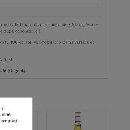
puri din fructe de cea mai buna calitate, foarte
re dupa deschidere !
peste 100 de ani, va propune o gama variata de
Alune
!
ale (Orgeat)
.
 și
i sunt
Acceptați