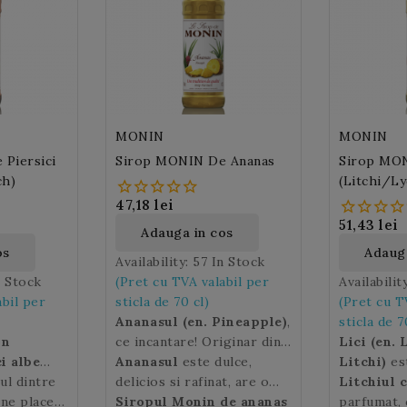
MONIN
MONIN
Piersici
Sirop MONIN De Ananas
Sirop MON
ch)
(Litchi/L
47,18 lei
51,43 lei
Adauga in cos
os
Adauga
Availability:
57 In Stock
n Stock
(Pret cu TVA valabil per
Availabilit
abil per
sticla de 70 cl)
(Pret cu T
Ananasul (en. Pineapple)
,
sticla de 7
un
ce incantare! Originar din
Lici (en. 
ci
albe
America de Sud, in special
Ananasul
este dulce,
Litchi)
est
 redea
ul dintre
Brazilia,
delicios si rafinat, are o
ananasul
este un
pomului fr
Litchiul 
 a
 ne place
fruct exotic pe care ne
culoare galbena si se
Siropul Monin
de ananas
acelasi nu
parfumat, 