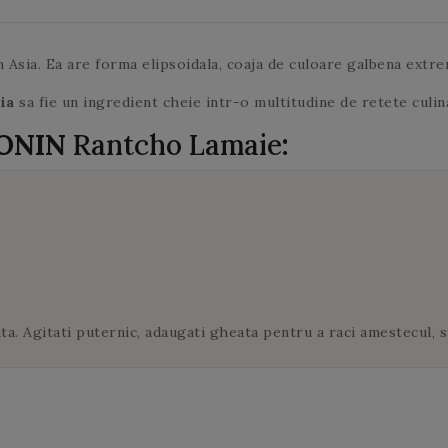
steamer.
ca si ieri!
urma de amarui!
dvs.
steamer.
verde se
ceaiul la infuzat
deschid.
2 minute. In
cazul in care
in Asia. Ea are forma elipsoidala, coaja de culoare galbena extr
adaugati o
ia
sa fie un ingredient cheie intr-o multitudine de retete culi
cantitate mai
mare de ceai la
MONIN
Rantcho Lamaie
:
infuzat, riscati
sa obtineti un
ceai
amarui. Aceleasi
frunze de ceai
verde pot fi
utilizate de mai
multe ori.
a. Agitati puternic, adaugati gheata pentru a raci amestecul, st