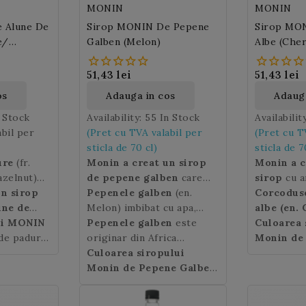
prunele, merele sau
delicioasa 
MONIN
MONIN
portocalele in prepararea
 Alune De
Sirop MONIN De Pepene
Sirop MO
ciocolatei, tartelor sau in
e/
Galben (Melon)
Albe (Che
patiserie.
Mirabelles
51,43 lei
51,43 lei
os
Adauga in cos
Adauga
n Stock
Availability:
55 In Stock
Availabilit
abil per
(Pret cu TVA valabil per
(Pret cu T
sticla de 70 cl)
sticla de 7
ure
(fr.
Monin a creat un sirop
Monin a c
azelnut)
de pepene galben
care
sirop
cu 
nului, un
un sirop
reda fidel aroma fructului
Pepenele galben
(en.
albe.
Corcoduse
Moni
originile
une de
subtil dulce in bauturile
Melon) imbibat cu apa,
syrup
albe (en.
ada
a de sud-
ui MONIN
edient
preparate de
rotund si gustos, ne
Pepenele galben
este
frutata in
ne aduc am
Culoarea 
 raspandit
e lactate
 de padure
dumneavoastra.
potoleste setea in cele mai
originar din Africa
cocktail-u
copilarie.
Monin de
le fac
u
te de
fierbinti luni ale anului.
tropicala si australa, la fel
Culoarea siropului
sau ceaiur
varietate 
galben - a
 nucilor
ti-l cu o
.
ca si pepenele rosu.
Monin de Pepene Galben
mai mici d
ate in
decorati-o
Parfumul sau dulce si
(Melon)
: galben -
obisnuite,
eciate
 obtine o
textura sa moale si
portocaliu.
rotunda si