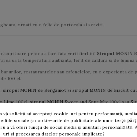
heata, ornati cu o felie de portocala si serviti.
racoritoare pentru a face fata verii fierbiti!
Siropul MONIN R
ea sa la temperatura ambianta, ferit de caldura si de lumina d
barurilor, restaurantelor sau cafenelelor, cu o experienta de 
 de 100 cl.
N
:
siropul MONIN de Bergamot
si
siropul MONIN de Biscuit cu 
ho Lime
100cl,
siropul MONIN Sweet and Sour Mix
100cl
sau
Si
 vă solicită să acceptați cookie-uri pentru performanță, media
ediile sociale și cookie-urile de publicitate ale unor terțe părț
ru a vă oferi funcții de social media și anunțuri personalizate. 
-uri și procesarea datelor personale implicate?