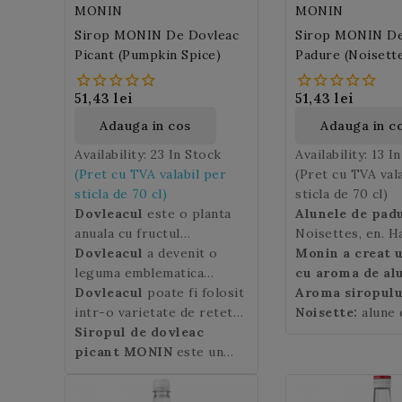
MONIN
MONIN
Sirop MONIN De Dovleac
Sirop MONIN De
Picant (Pumpkin Spice)
Padure (Noisett
Hazelnut)
51,43 lei
51,43 lei
Adauga in cos
Adauga in c
Availability:
23 In Stock
Availability:
13 I
(Pret cu TVA valabil per
(Pret cu TVA val
sticla de 70 cl)
sticla de 70 cl)
Dovleacul
este o planta
Alunele de pad
anuala cu fructul
Noisettes, en. H
voluminos de culoare
Dovleacul
a devenit o
sunt fructele alu
Monin a creat 
galben-portocaliu ce-i
leguma emblematica
arbust ce-si are 
cu aroma de al
poarta numele.
toamna, in special datorita
Dovleacul
poate fi folosit
in Asia Mica (Asi
padure
Aroma siropul
, un ingr
sarbatorii de Halloween
intr-o varietate de retete
vest), extrem de
ideal in bauturil
Noisette:
alune
originara din Insulele
culinare dar si in bauturi.
Siropul de dovleac
in Europa. Alune
precum latte sa
proaspete cu no
Britanice. In traditia
picant MONIN
este un
parte din familia
capuccino. Asocia
vanilie si migdale
moderna de Halloween
amestec subtil de dovleac,
oleaginoase (bog
cafea espresso, 
dovlecii sunt: scobiti, taiati
imbogatit cu note de
ulei) si sunt apr
cu frisca si veti