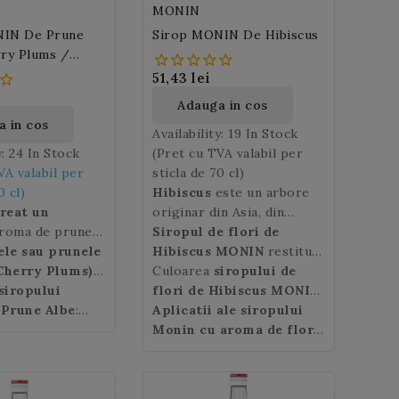
!
MONIN
NIN De Prune
Sirop MONIN De Hibiscus
rry Plums /
)
51,43 lei
Adauga in cos
 in cos
Availability:
19 In Stock
y:
24 In Stock
(Pret cu TVA valabil per
VA valabil per
sticla de 70 cl)
0 cl)
Hibiscus
este un arbore
reat un
originar din Asia, din
aroma de prune
familia malvaceelor, cu
Siropul de flori de
le sau prunele
n Cherry Plum
flori decorative.
Hibiscus MONIN
Florile
restituie
 Cherry Plums),
uga o nota dulce
de Hibiscus
bauturilor si deserturilor
Culoarea
siropului de
sunt cultivate
 berea rece,
inte de
siropului
in special pentru
dumneavoastra aroma
flori de Hibiscus MONIN
:
ri, smoothie-uri
 Ele sunt o
 Prune Albe
:
proprietatile lor
exotica autentica a florilor
rosu inchis.
Aplicatii ale siropului
i delicioase.
de prune, insa
urie.
medicinale, dar sunt si
usor lamaioase si un
Monin cu aroma de flori
ecat prunele
comestibile.
delicat gust aspru, care
de Hibiscus
 au forma
aminteste de afine.
MONIN:
Monin a creat un
 culoare galben-
sirop de flori de Hibiscus