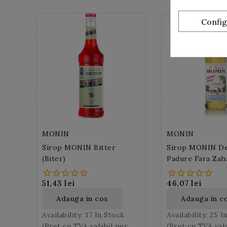
Confi
MONIN
MONIN
Sirop MONIN Bitter
Sirop MONIN De
(Biter)
Padure Fara Zah
Free Hazelnut)
51,43 lei
46,07 lei
Adauga in cos
Adauga in c
Availability:
17 In Stock
Availability:
25 I
(Pret cu TVA valabil per
(Pret cu TVA val