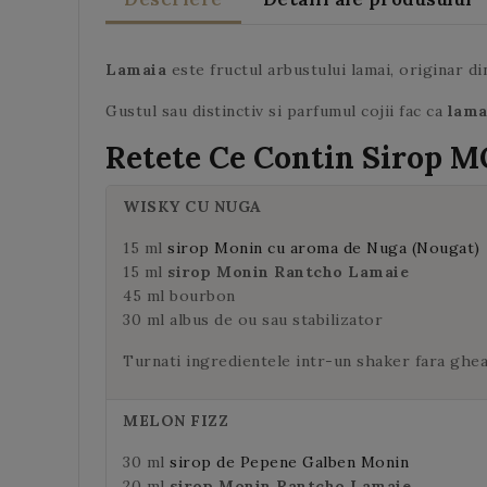
Lamaia
este fructul arbustului lamai, originar d
Gustul sau distinctiv si parfumul cojii fac ca
lama
Retete Ce Contin
Sirop 
WISKY CU NUGA
15 ml
sirop Monin cu aroma de Nuga (Nougat)
15 ml
sirop Monin Rantcho Lamaie
45 ml bourbon
30 ml albus de ou sau stabilizator
Turnati ingredientele intr-un shaker fara gheat
MELON FIZZ
30 ml
sirop de Pepene Galben Monin
20 ml
sirop Monin Rantcho Lamaie