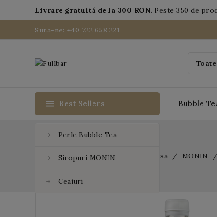
Livrare gratuită de la 300 RON.
Peste 350 de pro
Suna-ne: +40 722 658 221
menu
Best Sellers
Bubble Te
Perle Bubble Tea
Acasa
MONIN
Siropuri MONIN
Ceaiuri