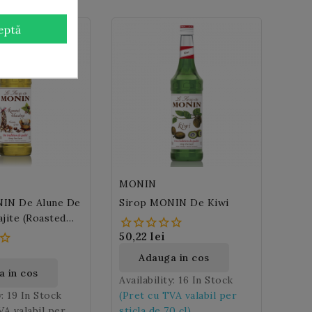
eptă
MONIN
IN De Alune De
Sirop MONIN De Kiwi
jite (Roasted
50,22 lei
Adauga in cos
 in cos
Availability:
16 In Stock
y:
19 In Stock
(Pret cu TVA valabil per
VA valabil per
sticla de 70 cl)