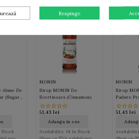
gurează
Respinge
Acc
MONIN
MONIN
 Alune De
Sirop MONIN De
Sirop MON
ar (Sugar
Scortisoara (Cinnamon)
Padure Pra
Hazelnut)
51,43 lei
51,43 lei
os
Adauga in cos
Adauga
n Stock
Availability:
18 In Stock
Availabilit
abil per
(Pret cu TVA valabil per
(Pret cu T