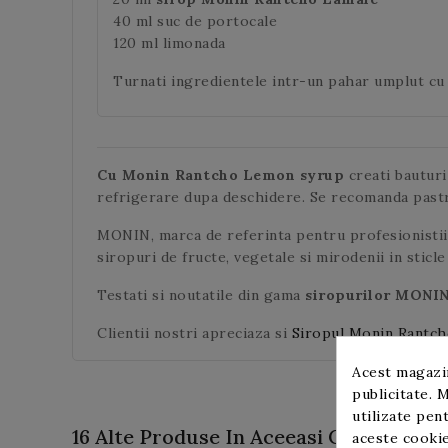
40 ml suc de portocale
120 ml limonada
Turnati ingredientele intr-un pahar umplut cu g
Cu Monin Rantcho Lemon syrup
creati bauturi 
refrigerare dupa deschidere. Se recomanda pastrar
MONIN, marca de referinta pentru profesionistii 
siropuri de fructe, vegetale si mirodenii in sticle
Testati si noutatile din gama
siropurilor MONI
Clientii nostri apreciaza si
Siropul Monin Rantc
Acest magazin
publicitate. M
utilizate pent
16 Alte Produse In Aceeasi Categorie:
aceste cookie