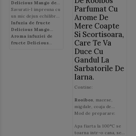
De Rooibos
Delicious Mango de
Parfumat Cu
la Casa de Ceai
Savurati-l impreuna cu
, o
Arome De
multime de bucati de
un mic dejun echilibrat,
fructe de infuzat intr-
pentru un inceput de
Infuzia de fructe
Mere Coapte
o cana, pentru a obtine
zi sanatos.
Delicious Mango
Si Scortisoara,
un gust delicios si
poate fi bauta si rece
Aroma infuziei de
Care Te Va
foarte fin de mango!
in zilele insorite.
fructe Delicious
Mango:
gust exotic de
Duce Cu
mango.
Gandul La
Sarbatorile De
Iarna.
Contine:
Rooibos
, macese,
migdale, coaja de
portocala,
Mod de preparare:
scortisoara
, cuisoare,
Apa fiarta la 100°C se
cardamom, aroma
toarna intr-o cana, se