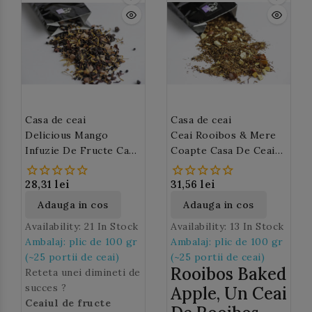
gr) si se lasa la infuzat
ceai la infuzat, riscati
5-8 minute. In mod
sa obtineti un ceai
traditional se bea cu
amarui. Aceleasi frunze
lapte si zahar sau
de ceai verde pot fi
miere.
utilizate de mai multe
ori.
Casa de ceai
Casa de ceai
Delicious Mango
Ceai Rooibos & Mere
Infuzie De Fructe Casa
Coapte Casa De Ceai
De Ceai (M166)
(M85)
28,31 lei
31,56 lei
Adauga in cos
Adauga in cos
Availability:
21 In Stock
Availability:
13 In Stock
Ambalaj: plic de 100 gr
Ambalaj: plic de 100 gr
(~25 portii de ceai)
(~25 portii de ceai)
Rooibos Baked
Reteta unei dimineti de
succes ?
Apple, Un Ceai
Ceaiul de fructe