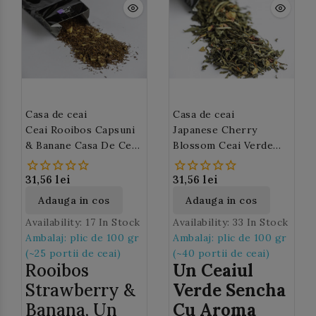
(~2.5 gr) si se lasa la
infuzat 2
minute. Pentru evita un
gust prea puternic,
lasati apa clocotita sa
se raceasca pana la 60-
70 ° C inainte de
prepararea ceaiului.
Casa de ceai
Casa de ceai
Aceleasi frunze de ceai
Ceai Rooibos Capsuni
Japanese Cherry
verde pot fi utilizate
& Banane Casa De Ceai
Blossom Ceai Verde
de mai multe ori.
(M84)
Japonez Sencha – Casa
De Ceai M46
31,56 lei
31,56 lei
Adauga in cos
Adauga in cos
Availability:
17 In Stock
Availability:
33 In Stock
Ambalaj: plic de 100 gr
Ambalaj: plic de 100 gr
(~25 portii de ceai)
(~40 portii de ceai)
Rooibos
Un Ceaiul
Strawberry &
Verde Sencha
Banana, Un
Cu Aroma