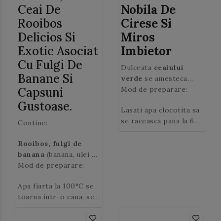
Ceai De
Nobila De
Rooibos
Cirese Si
Delicios Si
Miros
Exotic Asociat
Imbietor
Cu Fulgi De
Dulceata
ceaiului
Banane Si
verde
se amesteca
Capsuni
minunat cu parfumul
Mod de preparare:
petalelor de bujor si
Gustoase.
Lasati apa clocotita sa
de trandafir pentru a
se raceasca pana la 60-
da nastere unui ceai
Contine:
70 ° C dupa care o
exceptional cu note
puteti turna intr-o
Rooibos, fulgi de
florale extrem de
cana si adauga 1
banana
(banana, ulei de
placute.
lingurita de
ceai verde
cocos, zahar, miere),
Mod de preparare:
Sencha
(~2.5 gr).
bucati de ananas
Apa fiarta la 100°C se
Lasati ceaiul la infuzat
(ananas, zahar, acid
toarna intr-o cana, se
2 minute. In cazul in
citric),
capsuni
, aroma.
adauga 2 lingurite de
care adaugati o
ceai de rooibos
(~4
cantitate mai mare de