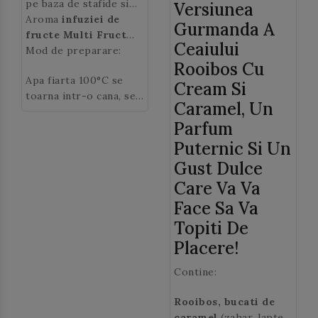
pe baza de stafide si
Versiunea
hibiscus parfumata cu
Aroma
infuziei de
Gurmanda A
coacaze, soc, ananas,
fructe Multi Fruct
Ceaiului
papaia, portocale si
Casa de ceai
Mod de preparare:
: gust
Rooibos Cu
mango este o noutate
delicios de ananas,
Apa fiarta 100°C se
care va va incanta cu
mango si maracuja.
Cream Si
toarna intr-o cana, se
siguranta simturile.
Caramel, Un
adauga 2 lingurite de
Parfum
ceai de fructe „Multi
Fruct”
(~4 gr) si se
Puternic Si Un
lasa la infuzat 5-10
Gust Dulce
minute. Se poate
Care Va Va
indulci cu miere sau
Face Sa Va
zahar.
Topiti De
Placere!
Contine:
Rooibos, bucati de
caramel
(zahar, lapte