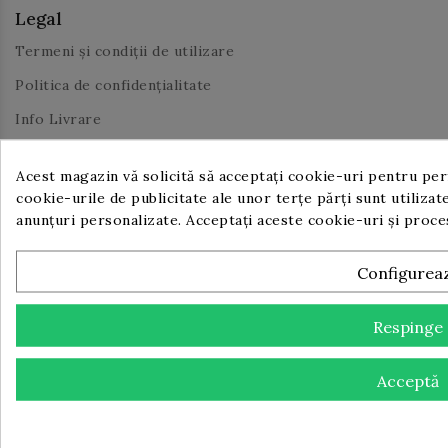
Legal
Termeni și condiții de utilizare
Politica de confidențialitate
Info Livrare
Acest magazin vă solicită să acceptați cookie-uri pentru perf
cookie-urile de publicitate ale unor terțe părți sunt utilizate
anunțuri personalizate. Acceptați aceste cookie-uri și proc
Utile
Despre noi
Configurea
Contact
Proiect IT pentru Digitalizarea IMM-urilor, ediția 2023
Respinge
Comunicat de presă începere implementare proiect PNRR
Acceptă
Comunicat de presă finalizare implementare proiect
PNRR
Contul Tău Client