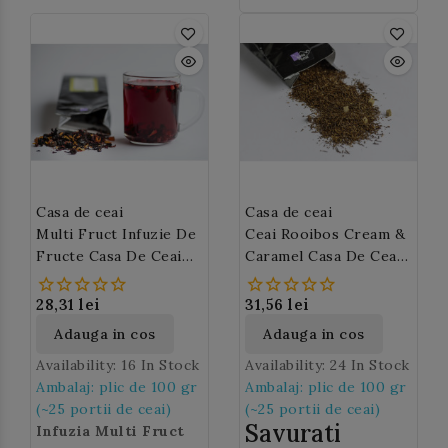
portocale (suc
soarelui, albastrele,
soarelui, albastrele si
ceai de rooibos
(~4
concentrat de
petale de trandafir,
trandafir, flori cu
gr) si se lasa la infuzat
portocale, amidon din
aroma de mango si
parfum dulce, si cu
5-8 minute. In mod
porumb) (2.5%), aroma
bergamota.
bergamota, care aduce
traditional se bea cu
de portocale.
acestui intreg complex
lapte si zahar sau
vegetal un plus de
miere.
prospetime.
Casa de ceai
Casa de ceai
Multi Fruct Infuzie De
Ceai Rooibos Cream &
Fructe Casa De Ceai
Caramel Casa De Ceai
(M161)
(M83)
28,31 lei
31,56 lei
Adauga in cos
Adauga in cos
Availability:
16 In Stock
Availability:
24 In Stock
Ambalaj: plic de 100 gr
Ambalaj: plic de 100 gr
(~25 portii de ceai)
(~25 portii de ceai)
Savurati
Infuzia Multi Fruct