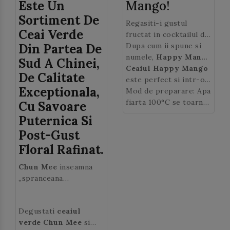
Este Un
Mango!
Sortiment De
Regasiti-i gustul
Ceai Verde
fructat in cocktailul de
Din Partea De
fructe exotice si flori
Dupa cum ii spune si
Happy Mango
numele,
Happy Mango
de la
Sud A Chinei,
Casa de ceai, de infuzat
este un ceai vesel, de
Ceaiul Happy Mango
De Calitate
in apa fierbinte.
savurat alaturi de cei
este perfect si intr-o
Exceptionala,
dragi la caldura sobei
zi calduroasa: o
Mod de preparare: Apa
intr-o seara racoroasa.
singura inghititura de
fiarta 100°C se toarna
Cu Savoare
Un moment convivial
Ice Tea va va
intr-o cana, se adauga
Puternica Si
garantat!
transporta pe plaja
2 lingurite de
ceai de
Post-Gust
unei insule tropicale!
fructe Happy Mango
Floral Rafinat.
(~4 gr) si se lasa la
infuzat 5-10 minute. Se
Chun Mee
inseamna
poate indulci cu miere
„spranceana
sau zahar.
batranului”, iar numele
ceaiului verde provine
Degustati
ceaiul
de la forma frunzelor
verde Chun Mee
si
mici rasucite.