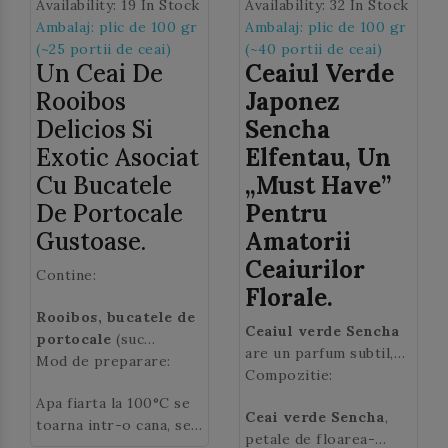
Availability:
19 In Stock
Availability:
32 In Stock
Ambalaj: plic de 100 gr
Ambalaj: plic de 100 gr
(~25 portii de ceai)
(~40 portii de ceai)
Un Ceai De
Ceaiul Verde
Rooibos
Japonez
Delicios Si
Sencha
Exotic Asociat
Elfentau, Un
Cu Bucatele
„must Have”
De Portocale
Pentru
Gustoase.
Amatorii
Ceaiurilor
Contine:
Florale.
Rooibos, bucatele de
Ceaiul verde Sencha
portocale
(suc
are un parfum subtil,
concentrat de
Mod de preparare:
accente iodate si note
Compozitie:
portocale, pulpa de
vegetale. Il veti adora
Apa fiarta la 100°C se
portocale) (2.5%),
Ceai verde Sencha
,
in combinatia cu
toarna intr-o cana, se
aroma, granule de
petale de floarea-
petalele de floarea
adauga 2 lingurite de