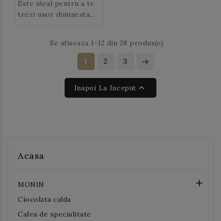
veti fi cucerit(a) de la
Este ideal pentru a te
prima ceasca!
trezi usor dimineata
sau pentru a-ti da un
plus de energie in
Se afiseaza 1-12 din 28 produs(e)
timpul zilei.
1
2
3

Inapoi La Inceput
Acasa

MONIN
Ciocolata calda
Cafea de specialitate