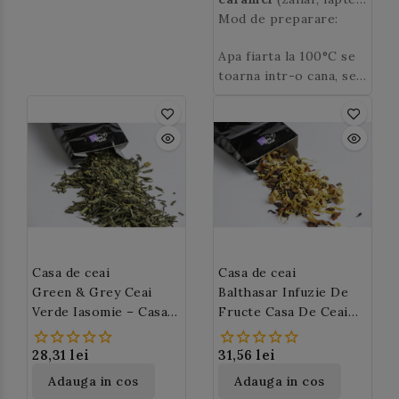
condensat, apa, sirop
Mod de preparare:
de glucoza, lapte praf
Apa fiarta la 100°C se
nedegresat, sorbitol,
toarna intr-o cana, se
mono si digliceride de
adauga 2 lingurite de
acizi grasi ), nuci de
ceai de rooibos
(~4
cola, aroma. 0,14 %
gr) si se lasa la infuzat
cofeina din nucile de
5-8 minute. In mod
cola
traditional se bea cu
lapte si zahar sau
miere.
Casa de ceai
Casa de ceai
Green & Grey Ceai
Balthasar Infuzie De
Verde Iasomie – Casa
Fructe Casa De Ceai
De Ceai M45
(M162)
28,31 lei
31,56 lei
Adauga in cos
Adauga in cos