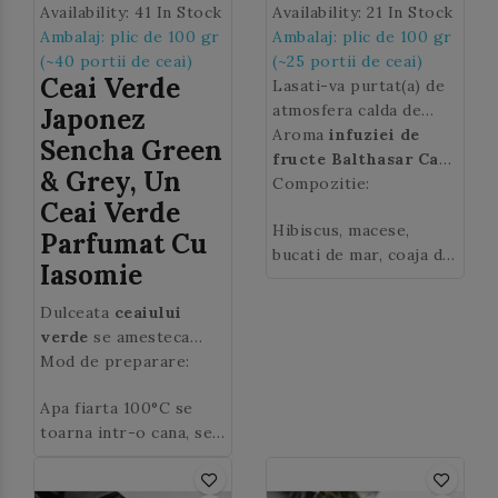
Availability:
41 In Stock
Availability:
21 In Stock
Ambalaj: plic de 100 gr
Ambalaj: plic de 100 gr
(~40 portii de ceai)
(~25 portii de ceai)
Ceai Verde
Lasati-va purtat(a) de
atmosfera calda de
Japonez
Craciun si delectati-va
Aroma
infuziei de
Sencha Green
cu
fructe Balthasar Casa
infuzia de fructe
& Grey, U
N
Balthasar
de ceai
Compozitie:
: gust de
, cu parfum
Ceai Verde
imbietor de
ciocolata toffee si
Hibiscus, macese,
scortisoara, coji de
scortisoara.
Parfumat Cu
bucati de mar, coaja de
portocale si mar.
Iasomie
portocala, bucati de
papaya (papaya, zahar,
Dulceata
ceaiului
acid citric, clorura de
verde
se amesteca
calciu), scortisoara,
minunat cu
Mod de preparare:
parfumul
flori de galbenele,
iasomiei
pentru a da
sofranel, afine,
Apa fiarta 100°C se
nastere unui ceai
bucatele de vanilie.
toarna intr-o cana, se
exceptional cu note
adauga 1 lingurita de
florale si revigorant.
ceai verde Sencha