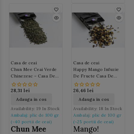
adauga 2 lingurite de
ceai de rooibos
(~4
gr) si se lasa la infuzat
5-8 minute. In mod
traditional se bea cu
lapte si zahar sau
miere.
Casa de ceai
Casa de ceai
Chun Mee Ceai Verde
Happy Mango Infuzie
Chinezesc – Casa De
De Fructe Casa De
Ceai M42
Ceai (M78)
28,31 lei
26,46 lei
Adauga in cos
Adauga in cos
Availability:
19 In Stock
Availability:
18 In Stock
Ambalaj: plic de 100 gr
Ambalaj: plic de 100 gr
(~40 portii de ceai)
(~25 portii de ceai)
Chun Mee
Mango!