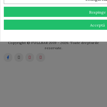
Bd. Antenei nr. 4, Centrul Comercial Euro 2, stand C11,
Timișoara, jud Timiș
Respinge
Sună-ne: +40 722 658 221
Scrie-ne un mail: contact@fullbar.ro
Acceptă
Copyright © FULLBAR 2019 - 2026. Toate drepturile
rezervate.