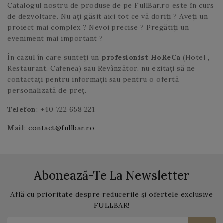
Catalogul nostru de produse de pe FullBar.ro este în curs
de dezvoltare. Nu ați găsit aici tot ce vă doriți ? Aveți un
proiect mai complex ? Nevoi precise ? Pregătiți un
eveniment mai important ?
În cazul în care sunteți un
profesionist HoReCa
(Hotel ,
Restaurant, Cafenea) sau Revânzător, nu ezitați să ne
contactați pentru informații sau pentru o ofertă
personalizată de preț.
Telefon
: +40 722 658 221
Mail
:
contact@fullbar.ro
Abonează-Te La Newsletter
Află cu prioritate despre reducerile și ofertele exclusive
FULLBAR!