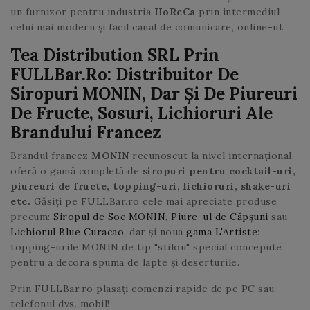
un furnizor pentru industria
HoReCa
prin intermediul
celui mai modern și facil canal de comunicare, online-ul.
Tea Distribution SRL Prin
FULLBar.ro: Distribuitor De
Siropuri MONIN, Dar Și De Piureuri
De Fructe, Sosuri, Lichioruri Ale
Brandului Francez
Brandul francez
MONIN
recunoscut la nivel internațional,
oferă o gamă completă de
siropuri pentru cocktail-uri,
piureuri de fructe, topping-uri, lichioruri, shake-uri
etc.
Găsiți pe FULLBar.ro cele mai apreciate produse
precum:
Siropul de Soc MONIN
,
Piure-ul de Căpșuni
sau
Lichiorul Blue Curacao
, dar și noua
gama L'Artiste
:
topping-urile MONIN de tip "stilou" special concepute
pentru a decora spuma de lapte și deserturile.
Prin FULLBar.ro plasați comenzi rapide de pe PC sau
telefonul dvs. mobil!