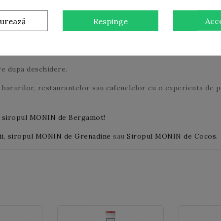
te Și În Bucătărie Ca Un Îndulcito
ătoare cu cea a mierii. Este de aproximativ o dată și jumătate 
gurează
Respinge
Acc
sirop. Este versatil și ușor de utilizat și popular pentru îndulc
i ca parte a unei diete echilibrate.
re dupa deschidere.
barurilor, restaurantelor sau cafenelelor cu o experienta de p
:
siropul MONIN de Bergamot!
ii
,
siropul MONIN de Grenadine
sau
Siropul MONIN de Cocos
.