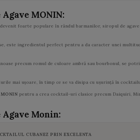
steamer.
ca si ieri!
urma de amarui!
dvs.
steamer.
verde se
ceaiul la infuzat
De Agave MONIN:
deschid.
2 minute. In
cazul in care
 devenit foarte populare în rândul barmanilor, siropul de agave
adaugati o
cantitate mai
mare de ceai la
se, este ingredientul perfect pentru a da caracter unei multitud
infuzat, riscati
sa obtineti un
ceai
mnoase precum romul de culoare ambră sau bourbonul, se potrive
amarui. Aceleasi
frunze de ceai
verde pot fi
rile mai ușoare, în timp ce se va disipa cu ușurință în cocktail
utilizate de mai
e MONIN
pentru a crea cocktail-uri clasice precum Daiquiri, Mi
multe ori.
e Agave Monin:
OCKTAILUL CUBANEZ PRIN EXCELENTA