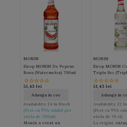
MONIN
MONIN
Sirop MONIN De Pepene
Sirop MONIN Cu
Rosu (Watermelon) 700ml
Triplu Sec (Trip
51,43 lei
51,43 lei
Adauga in cos
Adauga in c
Availability:
24 In Stock
Availability:
22 I
(Pret cu TVA valabil per
(Pret cu TVA val
sticla de 700ml)
sticla de 70 cl)
Monin a creat un
La origini,
cura