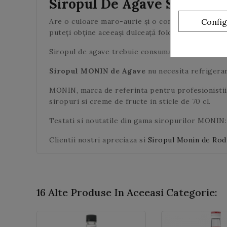
Siropul De Agave Se Foloseș
Are o culoare maro-aurie și o consistență asemăn
Confi
puteți obține aceeași dulceață folosind mai puțin 
Siropul de agave trebuie consumat cu moderație ș
Siropul MONIN de Agave
nu necesita refrigera
MONIN, marca de referinta pentru profesionistii 
siropuri si creme de fructe in sticle de 70 cl.
Testati si noutatile din gama siropurilor MONIN
Clientii nostri apreciaza si
Siropul Monin de Rod
16 Alte Produse In Aceeasi Categorie: