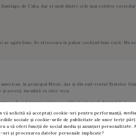
 Santiago de Cuba, dar si unul dintre cele mai celebre cocteilur
i se agita bine. Se strecoara in pahar cocktail bine racit. Nu s
american, în principal Mexic, dar și din sud-vestul Statelor Un
 și secetă, înrudită cu Aloe vera.
ntru a face băuturi spirtoase utilizate în mod obișnuit în lumea
 vă solicită să acceptați cookie-uri pentru performanță, media
ima, weberi, pototarum și salmania.
ediile sociale și cookie-urile de publicitate ale unor terțe părț
iropul de agave
.
ru a vă oferi funcții de social media și anunțuri personalizate. 
-uri și procesarea datelor personale implicate?