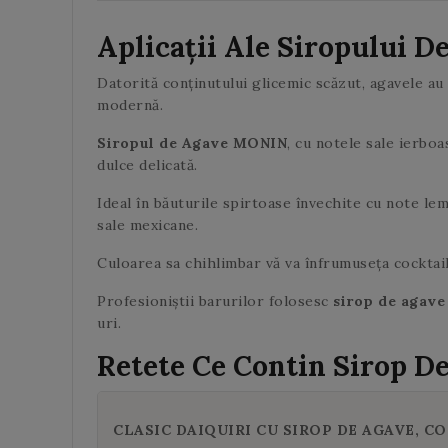
Aplicații Ale Siropului 
Datorită conținutului glicemic scăzut, agavele au
modernă.
Siropul de Agave MONIN
, cu notele sale ierboa
dulce delicată.
Ideal în băuturile spirtoase învechite cu note le
sale mexicane.
Culoarea sa chihlimbar vă va înfrumuseța cocktailu
Profesioniștii barurilor folosesc
sirop de agav
uri.
Retete Ce Contin Sirop D
CLASIC DAIQUIRI CU SIROP DE AGAVE, C