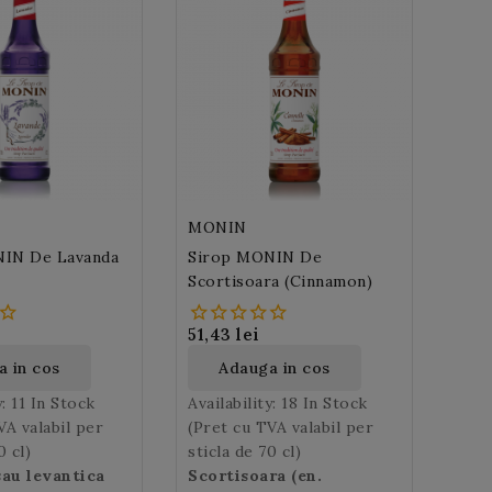
MONIN
IN De Lavanda
Sirop MONIN De
Scortisoara (Cinnamon)
51,43 lei
 in cos
Adauga in cos
y:
11 In Stock
Availability:
18 In Stock
VA valabil per
(Pret cu TVA valabil per
0 cl)
sticla de 70 cl)
au levantica
Scortisoara (en.