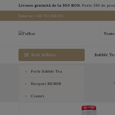
Livrare gratuită de la 300 RON.
Peste 350 de pro
Suna-ne: +40 722 658 221
menu
Best Sellers
Bubble Te
Perle Bubble Tea
Siropuri MONIN
Ceaiuri