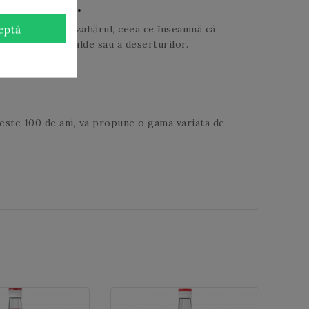
r Natural.
mai dulce decât zahărul, ceea ce înseamnă că
eptă
irea băuturilor calde sau a deserturilor.
este 100 de ani, va propune o gama variata de