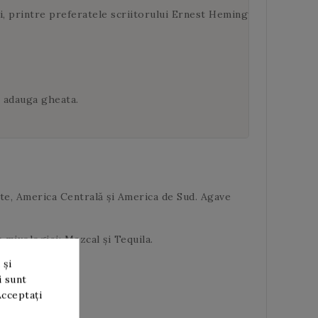
i, printre preferatele scriitorului Ernest Hemingway pe care le 
e adauga gheata.
ite, America Centrală și America de Sud. Agave
 mixologiei: Mezcal și Tequila.
 și
i sunt
Acceptați