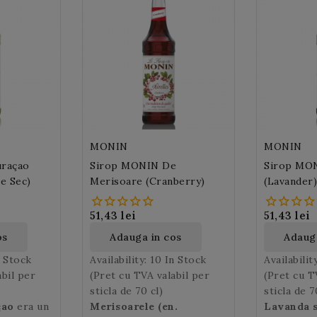
MONIN
MONIN
raçao
Sirop MONIN De
Sirop MON
le Sec)
Merisoare (Cranberry)
(Lavander)
51,43 lei
51,43 lei
os
Adauga in cos
Adauga
n Stock
Availability:
10 In Stock
Availabilit
abil per
(Pret cu TVA valabil per
(Pret cu T
sticla de 70 cl)
sticla de 7
çao
era un
Merisoarele (en.
Lavanda s