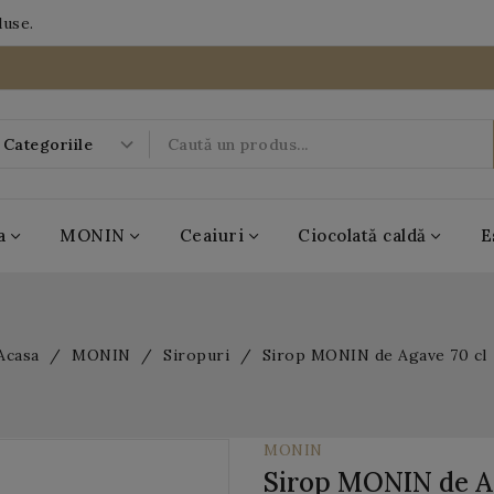
duse.
a
MONIN
Ceaiuri
Ciocolată caldă
E
-20%
Acasa
MONIN
Siropuri
Sirop MONIN de Agave 70 cl
07
09
49
DAYS
HRS
MIN
01
SEC
MONIN
Sirop MONIN de A
BOBOQ
MONIN
Casa de ceai
Antico Eremo
Popping Boba
MONIN
Casa de ceai
Antico Eremo