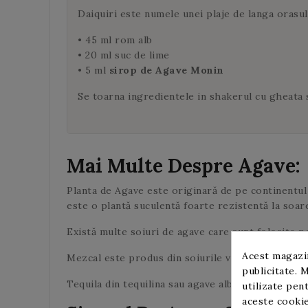
Daiquiri este numele unei plaje de langa orasul
• 45 ml rom alb
• 20 ml suc de lime
• 5 ml
sirop de Agave Monin
Se toarna ingredientele in shakerul cu gheata s
Mai Multe Despre Agave:
Planta de Agave este originară de pe continentul 
este o plantă suculentă foarte rezistentă la soare
Există multe soiuri de agave care sunt folosite pe
Acest magazin
Mezcal este produs din soiurile vivipira, asperr
publicitate. M
Tequila din tequilina sau agave albastru precum
s
utilizate pent
aceste cookie