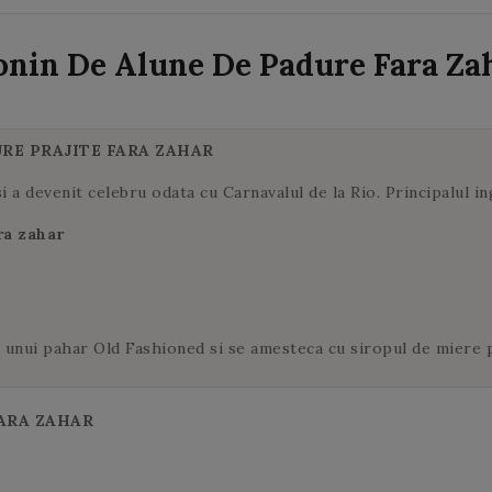
steamer.
ca si ieri!
urma de amarui!
dvs.
steamer.
verde se
ceaiul la infuzat
deschid.
2 minute. In
onin De Alune De Padure Fara Za
cazul in care
adaugati o
cantitate mai
mare de ceai la
RE PRAJITE FARA ZAHAR
infuzat, riscati
sa obtineti un
 si a devenit celebru odata cu Carnavalul de la Rio. Principalul 
ceai
ra zahar
amarui. Aceleasi
frunze de ceai
verde pot fi
utilizate de mai
multe ori.
 unui pahar Old Fashioned si se amesteca cu siropul de miere p
ARA ZAHAR