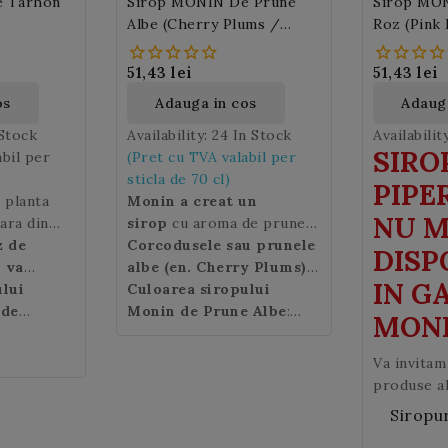
e Tarhon
Sirop MONIN De Prune
Sirop MON
Albe (Cherry Plums /
Roz (Pink
Mirabelles)
51,43 lei
51,43 lei
os
Adauga in cos
Adauga
 Stock
Availability:
24 In Stock
Availabilit
SIRO
abil per
(Pret cu TVA valabil per
sticla de 70 cl)
PIPE
 planta
Monin a creat un
NU M
ara din
sirop
cu aroma de prune
cultivata
z de
albe.
Corcodusele sau prunele
Monin Cherry Plum
DISP
sale
 va
syrup
albe (en. Cherry Plums),
adauga o nota dulce
IN G
te ca si
l cu
ului
frutata in berea rece,
ne aduc aminte de
Culoarea siropului
n scopuri
on
 de
ce
cocktail-uri, smoothie-uri
copilarie. Ele sunt o
Monin de Prune Albe
:
MONI
rfumul
antele
sau ceaiuri delicioase.
varietate de prune, insa
galben - aurie.
clud :
itor al
mai mici decat prunele
Va invitam
agon)
c
(aroma
obisnuite, au forma
produse al
 cu un gust
onul
rotunda si culoare galben-
MONIN :
Siropu
eaza.
oseste in
aurie. Corcodusele au de
re) si
asemenea si un gust mai