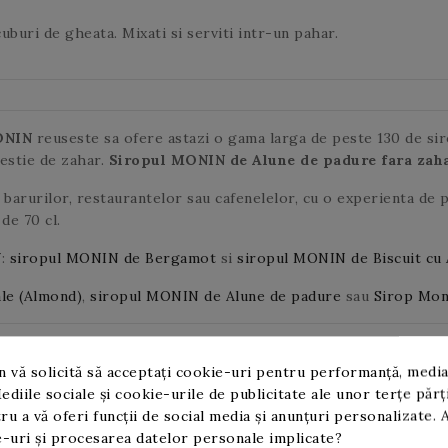
uburi de gheata. Mixati si serviti intr-un pahar.
ONIN
reuseste sa ofere astazi o gama larga de peste 130 de siro
restie de zahar.
Siropul MONIN
de Alune de padure fara zah
barurilor, restaurantelor sau cafenelelor, cu o experienta de 
de 70 cl.
N
:
siropul MONIN de Bergamot
si
siropul MONIN de Biscuit cu 
le (Almond)
,
siropul MONIN de Alune de padure
sau
Sirop Moni
 vă solicită să acceptați cookie-uri pentru performanță, media
ediile sociale și cookie-urile de publicitate ale unor terțe părț
ru a vă oferi funcții de social media și anunțuri personalizate. 
-uri și procesarea datelor personale implicate?