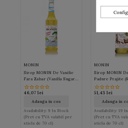
Confi
MONIN
MONIN
Sirop MONIN De Vanilie
Sirop MONIN De
Fara Zahar (Vanilla Sugar
Padure Prajite (
Free)
Hazelnut)
46,07 lei
51,43 lei
Adauga in cos
Adauga in c
Availability:
9 In Stock
Availability:
19 I
(Pret cu TVA valabil per
(Pret cu TVA val
sticla de 70 cl)
sticla de 70 cl)