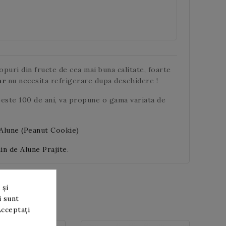
puri din fructe de cea mai buna calitate, foarte
ar
nu necesita refrigerare dupa deschidere !
peste 100 de ani, va propune o gama variata de
Alune (Peanut Cookie)
n de Alune Prajite
.
 și
i sunt
Acceptați