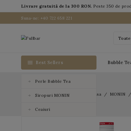
Livrare gratuită de la 300 RON.
Peste 350 de pro
Suna-ne: +40 722 658 221
menu
Best Sellers
Bubble Te
Perle Bubble Tea
Acasa
MONIN
Siropuri MONIN
Ceaiuri