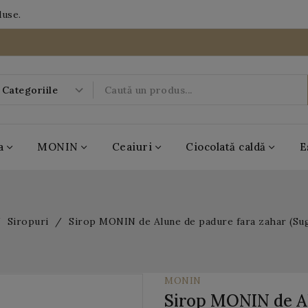
duse.
a
MONIN
Ceaiuri
Ciocolată caldă
E
-20%
Siropuri
Sirop MONIN de Alune de padure fara zahar (Su
07
09
51
DAYS
HRS
MIN
02
SEC
MONIN
Sirop MONIN de Al
BOBOQ
MONIN
Casa de ceai
Antico Eremo
Popping Boba
MONIN
Casa de ceai
Antico Eremo