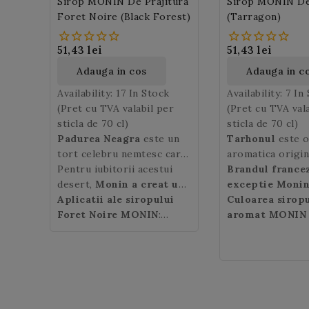
Sirop MONIN De Prajitura
Sirop MONIN D
Foret Noire (Black Forest)
(Tarragon)
51,43 lei
51,43 lei
Adauga in cos
Adauga in c
Availability:
17 In Stock
Availability:
7 In
(Pret cu TVA valabil per
(Pret cu TVA val
sticla de 70 cl)
sticla de 70 cl)
Padurea Neagra
este un
Tarhonul
este o
tort celebru nemtesc care
aromatica origin
are peste 100 de ani,
Pentru iubitorii acestui
Asia Centrala si 
Brandul france
astazi cunoscut si apreciat
desert,
Monin a creat un
pentru frunzele 
exceptie Monin
in intreaga lume. Isi are
sirop
Aplicatii ale siropului
ce concentreaza
parfumate folosi
propune siropu
Culoarea sirop
originile intr-o ceainarie
toata aroma prajiturii:
Foret Noire MONIN
:
condiment sau i
aroma de Tarh
aromat MONIN
din Bad Godesberg, din
este un amestec uimitor si
poate fi amestecat intr-un
medicinale.
concentreaza pa
Tarhon
: verde.
Vari
orasul Bonn, si este
delicios de ciocolata
latte sau cappuccino
acestei plante in
puternic si racor
creatia bucatarului sef
neagra si cirese cu un gust
pentru deliciul clientilor
tarhonul
plantei (fr. Estr
ruses
Josef Keller.
cremos.
dvs.
Prajitura
mai slaba),
proaspat taiate,
tarh
Padurea Neagra
are ca
mexican
in gura care dur
(se fol
ingrediente: un blat ca un
preparate culina