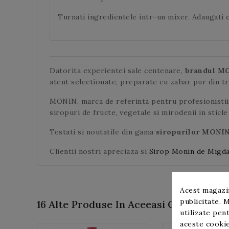
Turnati ingredientele intr-un mixer. Adaugati c
Datorita experientei sale centenare,
brandul M
atent selectionate, preparate cu zahar pur din t
MONIN, marca de referinta pentru profesionistii 
siropuri de fructe, vegetale si mirodenii in sticle 
Testati si noutatile din gama
siropurilor MONI
Clientii nostri apreciaza si
Sirop Monin de Migda
Acest magazin
publicitate. M
16 Alte Produse In Aceeasi Categorie:
utilizate pent
aceste cookie