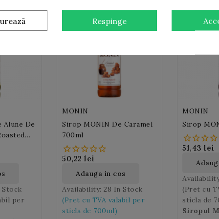
gurează
Respinge
Acc
MONIN
MONIN
 Alune De
Sirop MONIN De Caramel
Sirop MON
Roasted
700ml
51,43 lei
50,22 lei
Adauga
os
Adauga in cos
Availabilit
n Stock
Availability:
28 In Stock
(Pret cu T
abil per
(Pret cu TVA valabil per
sticla de 7
sticla de 700ml)
Siropul 