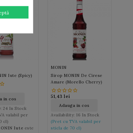
eptă
MONIN
IN Iute (Spicy)
Sirop MONIN De Cirese
Amare (Morello Cherry)
51,43 lei
 in cos
Adauga in cos
y:
24 In Stock
VA valabil per
Availability:
16 In Stock
0 cl)
(Pret cu TVA valabil per
MONIN Iute
este
sticla de 70 cl)