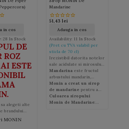
IN De Piper
Sirop MONIN De
 Peppercorn)
Mandarine
51,43 lei
 in cos
Adauga in cos
y:
28 In Stock
Availability:
11 In Stock
PUL DE
(Pret cu TVA valabil per
sticla de 70 cl)
R ROZ
Irezistibil datorita notelor
AI ESTE
sale acidulate si mirosului
puternic de coaja de
Mandarina
este fructul
ONIBIL
mandarine,
arbustului mandarin,
siropul Monin
AMA
Tangerine
originar din Asia de sud
Monin a creat un sirop
va oferi
bauturilor dumneavoastra
est (China). Este un fruct
de mandarine
pentru a
N.
prospetime!
citric de forma unei
regasi aromele parfumate
Culoarea siropului
portocale mai mici, cu o
ale citricelor proaspete in
Monin de Mandarine
:
 sa alegeti alte
coaja in general subtire si
cocktailuri alcoolice si
portocalie
e brandului
care se desprinde usor.
nonalcoolice, punchuri,
ri MONIN
Pulpa
smoothieuri, soda,
mandarinei
este
dulce, parfumata si usor
limonade, ice tea.