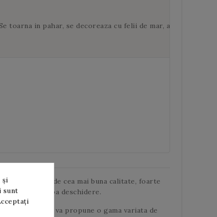
 toarna in pahar, se decoreaza cu felii de mar, ananas si de pr
 și
uri din fructe de cea mai buna calitate, foarte
i sunt
 refrigerare dupa deschidere.
Acceptați
este 100 de ani, va propune o gama variata de