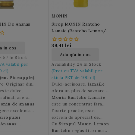
MONIN
NIN De Ananas
Sirop MONIN Rantcho
Lamaie (Rantcho Lemon/
Citron) 100cl PET
39,41 lei
 in cos
Adauga in cos
y:
57 In Stock
VA valabil per
Availability:
24 In Stock
0 cl)
(Pret cu TVA valabil per
(en. Pineapple)
,
sticla PET de 100 cl)
re! Originar din
Dulci-acrisoare,
lamaile
 Sud, in special
este dulce,
ofera un plus de savoare si
 rafinat, are o
nanasul
este un
de prospetime.
Monin Rantcho Lamaie
ic pe care ne
lbena si se
Monin
de ananas
este un concentrat fara
 degustam vara.
a multe retete
gere excelenta
zahar, fara pulpa, ce
Foarte practic, este
uctului
rate.
erioada anului
siropului
ananas
contine 50% suc din cele
extrem de apreciat de
n limba
epararea
 Ananas
:
mai bune lamai galbene de
profesionistii barurilor.
Cu
Siropul Monin Lemon
na Tupi-Guarani
rilor exotice si
Sicilia.
Rantcho
regasiti aroma