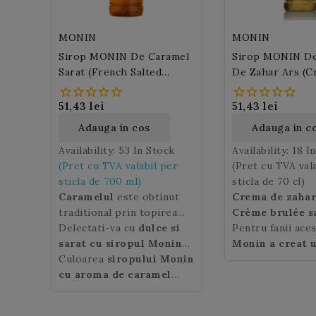
MONIN
MONIN
Sirop MONIN De Caramel
Sirop MONIN D
Sarat (French Salted
De Zahar Ars (
Caramel) 700ml
Brulée)
51,43 lei
51,43 lei
Adauga in cos
Adauga in c
Availability:
53 In Stock
Availability:
18 I
(Pret cu TVA valabil per
(Pret cu TVA val
sticla de 700 ml)
sticla de 70 cl)
Caramelul
este obtinut
Crema de zahar 
traditional prin topirea
Crème brulée s
zaharului in putina apa.
Delectati-va cu
dulce si
caramélisée)
Pentru fanii aces
es
Caramelul sarat
sarat cu siropul Monin
(en.
desert popular d
Monin a creat 
Salted caramel) are o
Salted Caramel
Culoarea
siropului Monin
, ideal
gustului sau deo
ce concentreaza
aroma irezistibila datorita
pentru a transforma intr-
cu aroma de caramel
este preparat di
exceptionala a ac
dulcetii sale imblanzite
un adevarat regal bauturile
sarat
este ambra.
zahar, lapte, vani
crema de zahar 
delicat de cristale de sare.
calde si reci precum: latte,
caramel. Prajitu
note de caramel