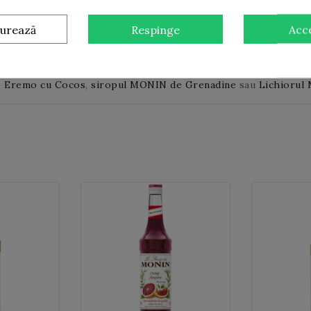
 cl.
gurează
Respinge
Acc
ntica de nuca de cocos cocktail-urilor preparate de barmani pen
:
siropul MONIN de Bergamot!
co Eremo cu Cocos
,
siropul MONIN de Grenadine
sau
Lichiorul