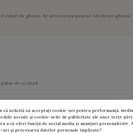
-3 cuburi de gheata. Se proceseaza pana se zdrobeste gheata. Se
 pahar de cocktail.
 vă solicită să acceptați cookie-uri pentru performanță, media
IN reuseste sa ofere astazi o gama larga de peste 130 de sirop
ediile sociale și cookie-urile de publicitate ale unor terțe părț
restie de zahar.
Siropul MONIN de Nuca de cocos
nu necesita
ru a vă oferi funcții de social media și anunțuri personalizate. 
barurilor, restaurantelor sau cafenelelor cu o experienta de p
-uri și procesarea datelor personale implicate?