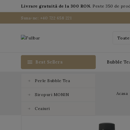
Livrare gratuită de la 300 RON.
Peste 350 de pro
Suna-ne: +40 722 658 221
menu
Best Sellers
Bubble Te
Perle Bubble Tea
Acasa
Siropuri MONIN
Ceaiuri