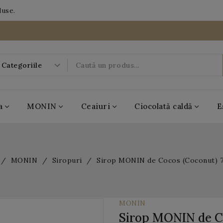
duse.
a
MONIN
Ceaiuri
Ciocolată caldă
E
-20%
MONIN
Siropuri
Sirop MONIN de Cocos (Coconut) 
07
21
03
DAYS
HRS
MIN
16
SEC
MONIN
Sirop MONIN de C
BOBOQ
MONIN
Casa de ceai
Antico Eremo
Popping Boba
MONIN
Casa de ceai
Antico Eremo