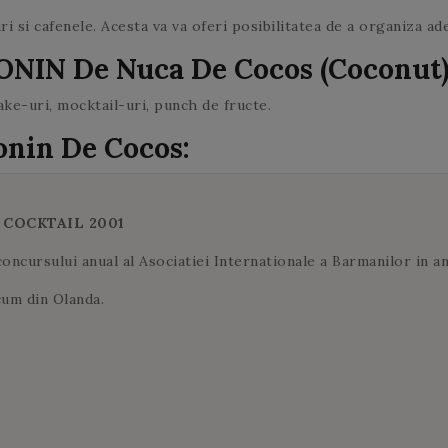
steamer.
ca si ieri!
urma de amarui!
dvs.
steamer.
verde se
ceaiul la infuzat
ri si cafenele. Acesta va va oferi posibilitatea de a organiza ade
deschid.
2 minute. In
MONIN De Nuca De Cocos (Coconut
cazul in care
adaugati o
hake-uri, mocktail-uri, punch de fructe.
cantitate mai
mare de ceai la
onin De Cocos:
infuzat, riscati
sa obtineti un
ceai
amarui. Aceleasi
 COCKTAIL 2001
frunze de ceai
concursului anual al Asociatiei Internationale a Barmanilor in an
verde pot fi
utilizate de mai
cum din Olanda.
multe ori.