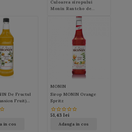
”, care inseamnă
inconfundabila a lamailor
Culoarea siropului
 parfumuri” si-i
pe tot parcursul anului in
Monin Rantcho de
gustul dulce si
cocktailuri alcoolice si
Lamaie
: galben.
deosebit.
nonalcoolice, punchuri,
smoothieuri, soda, ice tea,
fara a uita faimoasa
limonada!
MONIN
IN De Fructul
Sirop MONIN Orange
Passion Fruit)
Spritz
51,43 lei
 in cos
Adauga in cos