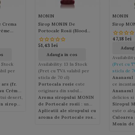
MONIN
MONIN
e Crema
Sirop MONIN De
Sirop MO
Crème
Portocale Rosii (Blood
Orange)
47,18 lei
51,43 lei
Adauga
os
Adauga in cos
Availabilit
n Stock
Availability:
13 In Stock
(Pret cu T
abil per
(Pret cu TVA valabil per
sticla de 7
sticla de 70 cl)
Ananasul 
ars (fr.
Portocala rosie
este
ce incanta
au Crème
originara din sudul
America de
Ananasul
tui desert,
te un
Mediteranei si este o
Aroma siropului MONIN
Brazilia,
delicios si
a
atorita
un sirop
varietate de portocala cu
de Portocale rosii
: un
fruct exot
culoare ga
Siropul 
sebit si
 aroma
pulpa de culoare sangerie.
buchet inedit de portocale
Aplicatii ale siropului cu
place sa-l
preteaza l
este o ale
n: oua,
estuia:
Portocala rosie
cu note de lamaie, un
aroma de Portocale rosii
este
Numele fr
dulci si sa
pe toata p
Culoarea 
lie si
ars cu
foarte suculenta, are o
echilibru perfect intre
(Blood Orange Monin)
:
provine di
pentru pr
Monin de
ra este
.
Siropul
aroma dulce - amaruie si
aciditate, amar si dulceata
cocktail-uri cu si fara
amerindia
cocktail-u
galbena.