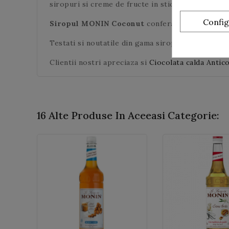
siropuri si creme de fructe in sticle de 70 cl si 25
Confi
Siropul MONIN Coconut
confera o savoare aute
Testati si noutatile din gama siropurilor MONIN
Clientii nostri apreciaza si
Ciocolata calda Anti
16 Alte Produse In Aceeasi Categorie: