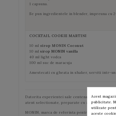
1 capsuna.
Se pun ingredientele in blender, impreuna cu 2
COCKTAIL COOKIE MARTINI
10 ml
sirop MONIN Coconut
10 ml
sirop MONIN vanilla
40 ml light vodca
100 ml suc de maracuja
Amestecati cu gheata in shaker, serviti intr-un
Acest magazin
Datorita experientei sale centenare, brandul MON
publicitate. M
atent selectionate, preparate cu zahar pur din t
utilizate pent
MONIN, marca de referinta pentru profesionistii 
aceste cookie