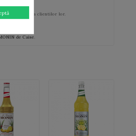
eptă
tru delectarea clientilor lor.
 MONIN de Caise
.