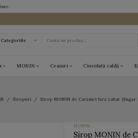
duse.
a
MONIN
Ceaiuri
Ciocolată caldă
E
-20%
IN
Siropuri
Sirop MONIN de Caramel fara zahar (Sugar 
08
10
04
DAYS
HRS
MIN
29
SEC
MONIN
Sirop MONIN de Ca
BOBOQ
MONIN
Casa de ceai
Antico Eremo
Popping Boba
MONIN
Casa de ceai
Antico Eremo