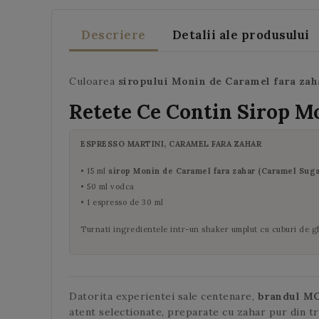
Descriere
Detalii ale produsului
Culoarea
siropului Monin de Caramel fara za
Retete Ce Contin Sirop M
ESPRESSO MARTINI, CARAMEL FARA ZAHAR
• 15 ml
sirop Monin de Caramel fara zahar (Caramel Suga
• 50 ml vodca
• 1 espresso de 30 ml
Turnati ingredientele intr-un shaker umplut cu cuburi de gh
Datorita experientei sale centenare,
brandul M
atent selectionate, preparate cu zahar pur din t