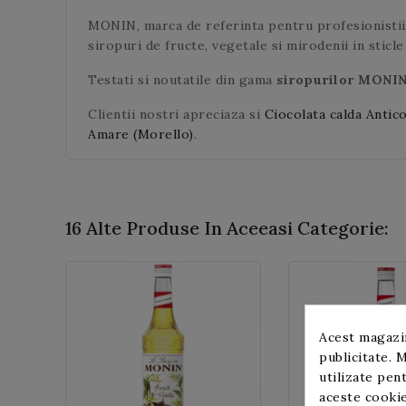
MONIN, marca de referinta pentru profesionistii 
siropuri de fructe, vegetale si mirodenii in sticle 
Testati si noutatile din gama
siropurilor MONI
Clientii nostri apreciaza si
Ciocolata calda Anti
Amare (Morello)
.
16 Alte Produse In Aceeasi Categorie:
Acest magazin
publicitate. M
utilizate pent
aceste cookie