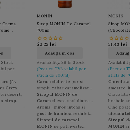
MONIN
MONIN
e Crema
Sirop MONIN De Caramel
Sirop MON
Crème
700ml
(Chocolat
50,22 lei
51,43 lei
os
Adauga in cos
Adauga
n Stock
Availability:
28 In Stock
Availabilit
abil per
(Pret cu TVA valabil per
(Pret cu T
sticla de 700ml)
sticla de 7
ars (fr.
Caramelul
este pur si
Ciocolata
au Crème
simplu zahar caramelizat
amestec, i
tui desert,
te un
si este cel mai popular
Siropul MONIN de
variabile,
Ciocolata 
atorita
un sirop
produs de cofetarie.
Caramel
este unul dintre
boabe de c
boabele ar
sebit si
 aroma
Caramelul
ingredientele esentiale ale
Aroma : miros intens si
este obtinut
lapte, la 
care este 
Cine poate
n: oua,
estuia:
traditional prin topirea
barmanilor in diverse
gust de
bomboane dulci
adauga di
regiunilor
ciocolate
lie si
ars cu
zaharului in putina apa,
tipuri de cafele, latte-uri,
de caramel
Siropul de caramel
, cu o usoara
precum van
fine de c
Siropul d
ra este
.
Siropul
procedeu ce ii ofera un
milkshake-uri, cocktail-
nota de alune. Postgust de
MONIN
se potriveste
desert pr
MONIN
ar