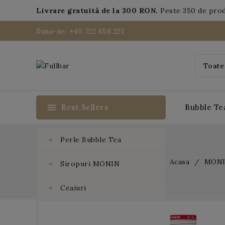
Livrare gratuită de la 300 RON.
Peste 350 de pro
Suna-ne: +40 722 658 221
menu
Best Sellers
Bubble Te
Perle Bubble Tea
Acasa
MON
Siropuri MONIN
Ceaiuri