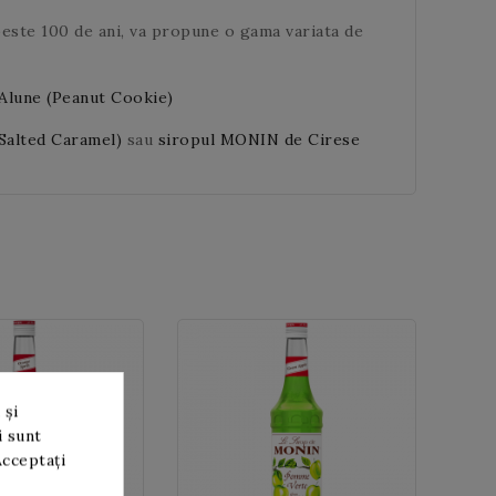
peste 100 de ani, va propune o gama variata de
Alune (Peanut Cookie)
Salted Caramel)
sau
siropul MONIN de Cirese
 și
i sunt
Acceptați