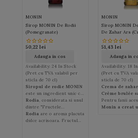
MONIN
MONIN
Sirop MONIN De Rodii
Sirop MONIN D
(Pomegranate)
De Zahar Ars (
Brulée)
50,22 lei
51,43 lei
Adauga in cos
Adauga in c
Availability:
24 In Stock
Availability:
18 I
(Pret cu TVA valabil per
(Pret cu TVA val
sticla de 70 cl)
sticla de 70 cl)
Siropul de rodie MONIN
Crema de zahar 
este un ingredient unic ce
Crème brulée s
promite sa adauge un plus
Rodia
, considerata si unul
caramélisée)
Pentru fanii aces
es
de savoare cocktail-urilor
dintre "Fructele
desert popular d
Monin a creat 
de specialitate precum
paradisului", este deosebit
Rodia
are o aroma placuta
gustului sau deo
ce concentreaza
margarita, martini sau
de apetisanta si da savoare
dulce acrisoara. Fructul
este preparat di
exceptionala a ac
cosmopolitan, cat si
anotimpului
exotic aduce o nota de
zahar, lapte, vani
crema de zahar 
ceaiurilor sau soda. Este
toamna. Originara din Asia
fantezie si
caramel. Prajitu
note de caramel