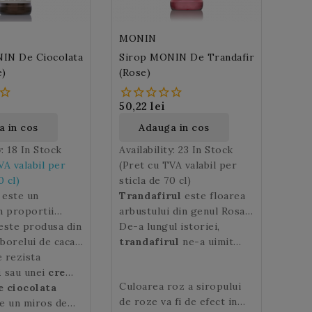
MONIN
IN De Ciocolata
Sirop MONIN De Trandafir
e)
(Rose)
50,22 lei
 in cos
Adauga in cos
y:
18 In Stock
Availability:
23 In Stock
VA valabil per
(Pret cu TVA valabil per
0 cl)
sticla de 70 cl)
este un
Trandafirul
este floarea
n proportii
arbustului din genul Rosa,
 de pulbere din
este produsa din
familia Rosaceae,
De-a lungul istoriei,
acao, zahar,
borelui de cacao
supranumita si „regina
trandafirul
ne-a uimit
care se mai pot
specific
 rezista
florilor” datorita
prin frumusetea sa, ne-a
verse arome
 calde ale lumii.
i
sau unei
creme
frumusetii si parfumului
incantat simturile cu
Culoarea roz a siropului
ilia.
iocolata
e ciocolata
? Acest
sau. Cultivat inca dinainte
parfumul lui, ne-a inspirat
de roze va fi de efect in
ovoaca o mare
e un miros de
de antichitate, soiurile de
literatura si arta, ne-a