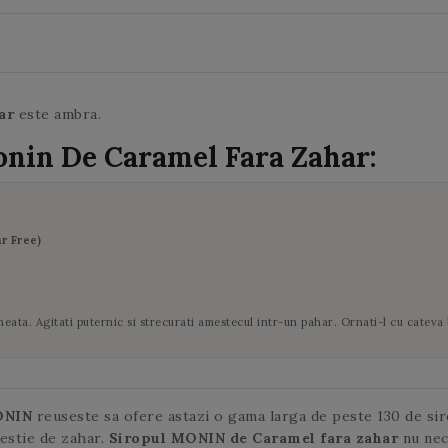
steamer.
ca si ieri!
urma de amarui!
dvs.
steamer.
verde se
ceaiul la infuzat
deschid.
2 minute. In
cazul in care
adaugati o
cantitate mai
har
este ambra.
mare de ceai la
onin De Caramel Fara Zahar:
infuzat, riscati
sa obtineti un
ceai
amarui. Aceleasi
frunze de ceai
r Free)
verde pot fi
utilizate de mai
multe ori.
eata. Agitati puternic si strecurati amestecul intr-un pahar. Ornati-l cu cateva
ONIN
reuseste sa ofere astazi o gama larga de peste 130 de siro
restie de zahar.
Siropul MONIN
de Caramel fara zahar
nu nec