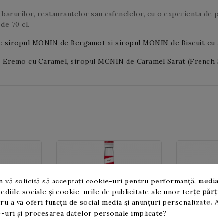
barurilor, restaurantelor sau cafenelelor, cu o experienta de 
de 70 cl.
N
:
siropul MONIN de Bergamot
si
siropul MONIN de Biscuit cu 
co Eremo cu Caramel
,
siropul MONIN de Caramel Sarat (French 
 vă solicită să acceptați cookie-uri pentru performanță, media
ediile sociale și cookie-urile de publicitate ale unor terțe părț
ru a vă oferi funcții de social media și anunțuri personalizate. 
-uri și procesarea datelor personale implicate?