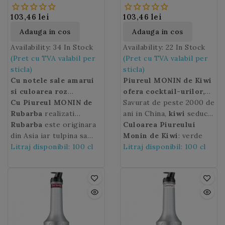
MONIN Rhubarb) 100 Cl
100 Cl
103,46 lei
103,46 lei
Adauga in cos
Adauga in cos
Availability:
34 In Stock
Availability:
22 In Stock
(Pret cu TVA valabil per
(Pret cu TVA valabil per
sticla)
sticla)
Cu notele sale amarui
Piureul MONIN de Kiwi
si culoarea roz
ofera cocktail-urilor,
stralucitoare, Piureul
Cu Piureul MONIN de
smoothie-urilor si
Savurat de peste 2000 de
MONIN de Rubarba
Rubarba
realizati
deserturilor dvs o
ani in China,
kiwi
seduce
aduce o aroma dulce
cocktailuri Tom Collins
Rubarba
este originara
culoare verde intensa
acum intreaga lume.
Culoarea Piureului
limonadelor,
sau Moscow Mules
din Asia iar tulpina sa
si un gust bun de kiwi
Numele fructului
Monin de Kiwi
: verde
kiwi
a
cocktailurilor sau
exceptionale. De
este comestibila. In
Litraj disponibil: 100 cl
copt si dulce.
fost dat de neo-
Litraj disponibil: 100 cl
milkshake-urilor.
asemenea, este excelent
Europa in secolul al
zeelandezi, primii
intr-un smoothie cu
XVIII-lea englezii au fost
cultivatori in masa a
crema englezeasca.
primii care au indraznit
acestuia, dupa numele
sa foloseasca aceasta
pasarii lor nationale,
frumoasa planta
pasarea kiwi.
Kiwi
este
ornamentala in bucataria
un un fruct dulce si putin
lor. Astazi rubarba este
acidulat si se foloseste in