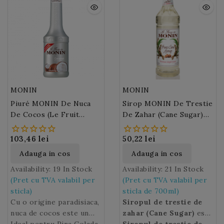
lamaie verde si
mandarina.
MONIN
MONIN
Piuré MONIN De Nuca
Sirop MONIN De Trestie
De Cocos (Le Fruit
De Zahar (Cane Sugar)
MONIN Coconut) 100 Cl
700ml
103,46 lei
50,22 lei
Adauga in cos
Adauga in cos
Availability:
19 In Stock
Availability:
21 In Stock
(Pret cu TVA valabil per
(Pret cu TVA valabil per
sticla)
sticla de 700ml)
Cu o origine paradisiaca,
Siropul de trestie de
nuca de cocos este un
zahar (Cane Sugar)
este