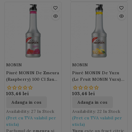
poate fi savurata pe tot
o textura optime in
urilor si deserturilor.
vara, de marime medie,
parcursul anului datorita
bauturile fructate, iaurt
cu coaja neteda, subtire,
Piuréului MONIN de
sau Mojito.
de culoare galben spre
Mango
.
rosu, cu pulpa dulce,
zemoasa si
parfumata.
Piureul de
Pere MONIN
este
realizat dintr-o selectie
unica de fructe recoltate
la maturitate, astfel incat
MONIN
MONIN
sa pastreze numeroasele
Piuré MONIN De Zmeura
Piuré MONIN De Yuzu
calitati gustative ale
(Raspberry) 100 Cl Sau
(Le Fruit MONIN Yuzu)
acestui soi unic.
50 Cl
100 Cl
103,46 lei
103,46 lei
Adauga in cos
Adauga in cos
Availability:
27 In Stock
Availability:
22 In Stock
(Pret cu TVA valabil per
(Pret cu TVA valabil per
sticla)
sticla)
Parfumul de
zmeura
si
Yuzu
este un fruct citric