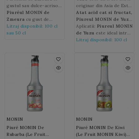
gustul sau dulce-acrisor
originar din Asia de Est,
aduc prospetime in
Piuréul MONIN de
utilizat pe scara larga in
Atat acid cat si fructat,
patiserie sau in bauturi.
Zmeura
cu gust de
bucataria japoneza. Coaja
Piureul MONIN de Yuzu
Cu
fructe proaspat culese
Litraj disponibil: 100 cl
Piuré-ul de Zmeura
sa este groasa, galbena,
adauga o savoare
Aplicatii:
Piureul MONIN
Monin
va va permite sa creati
sau 50 cl
puteti savura
iar dimensiunea sa
racoritoare tuturor
de Yuzu
este ideal intr-
aroma fructelor pe tot
retete uimitoare, cum ar
variaza intre cea a unei
cocktailurilor si
un cocktail Margarita
Litraj disponibil: 100 cl
parcursul anului.
fi un Ice Tea de rozmarin
lamai si a unei portocale
limonadelor.
caruia ii ofera o textura
cu zmeura sau un Mojito
mici. La fel ca toate
neteda si o nota dulce -
de zmeura.
citricele,
acrisoara.
yuzu
este usor
acid. Gustul sau este
intre cel de lamaie,
lamaie verde si
mandarina.
MONIN
MONIN
Piuré MONIN De
Piuré MONIN De Kiwi
Rubarba (Le Fruit
(Le Fruit MONIN Kiwi)