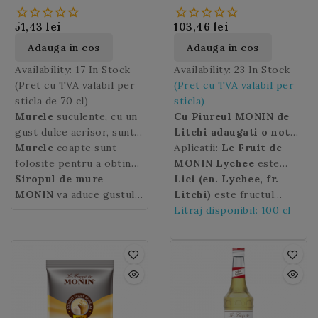
Lychee) 100 Cl
51,43 lei
103,46 lei
Adauga in cos
Adauga in cos
Availability:
17 In Stock
Availability:
23 In Stock
(Pret cu TVA valabil per
(Pret cu TVA valabil per
sticla de 70 cl)
sticla)
Murele
suculente, cu un
Cu Piureul MONIN de
gust dulce acrisor, sunt
Litchi adaugati o nota
fructe vedeta la final de
Murele
coapte sunt
racoritoare si exotica,
Aplicatii:
Le Fruit de
vara.
folosite pentru a obtine
cu delicate note
MONIN
Lychee
este
un sirop cu arome
Siropul de mure
florale, cocktailurilor
ideal pentru a va
Lici (en. Lychee, fr.
intense si fructate.
MONIN
va aduce gustul
si deserturilor dvs.
personaliza cocktailurile
Litchi)
este fructul
acestui fruct proaspat
clasice
pomului fructifer exotic
Litraj disponibil: 100 cl
cules placut si catifelat,
precum Margarita,
cu acelasi nume originar
si este ideal pentru
Cosmopolitan, Mojito
din China. Forma
prepararea smoothie-
sau Caipirinha.
fructului lici este putin
urilor, a bauturilor
mai mare decat cea a
racoritoare, a cocktail-
unei cirese, are coaja roz
urilor precum celebrul
sau rosie, granulata si