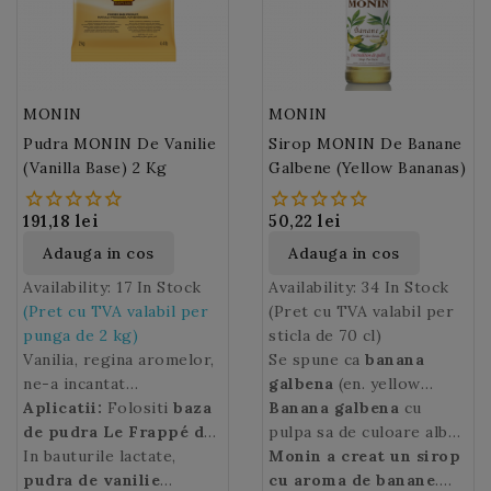
Bramble, punch-urilor
aspra. Interiorul
sau a cafelelor
unui
Lici
ascunde un
aromatizate. Culoarea
miez alb foarte suculent
acestuia este rosu inchis.
si un sambure.
Lici
se
consuma adesea ca un
MONIN
MONIN
fruct de masa, in
Pudra MONIN De Vanilie
Sirop MONIN De Banane
prajituri si sucuri.
(Vanilla Base) 2 Kg
Galbene (Yellow Bananas)
191,18 lei
50,22 lei
Adauga in cos
Adauga in cos
Availability:
17 In Stock
Availability:
34 In Stock
(Pret cu TVA valabil per
(Pret cu TVA valabil per
punga de 2 kg)
sticla de 70 cl)
Vanilia, regina aromelor,
Se spune ca
banana
ne-a incantat
galbena
(en. yellow
intotdeauna deserturile
Aplicatii:
Folositi
baza
banana) ar fi fost primul
Banana
galbena
cu
si bauturile. Preparati
de pudra Le Frappé de
fruct cultivat de catre
pulpa sa de culoare alba,
smoothie-uri si shake-
Vanilie MONIN
In bauturile lactate,
om de aproximativ
foarte aromata, este
Monin a creat un sirop
uri delicioase intr-un
pentru prepararea
pudra de vanilie
10.000 de ani!
consumata cel mai des
cu aroma de banane
Bananele
.