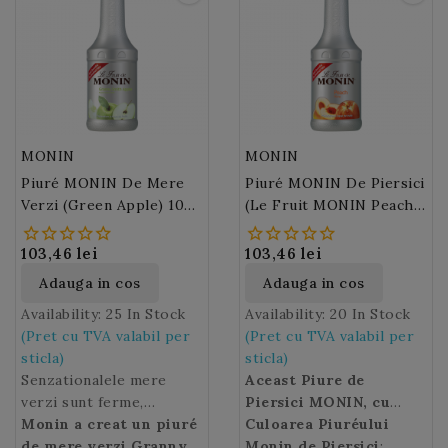
MONIN
MONIN
Piuré MONIN De Mere
Piuré MONIN De Piersici
Verzi (Green Apple) 100
(Le Fruit MONIN Peach)
Cl
100 Cl
103,46 lei
103,46 lei
Adauga in cos
Adauga in cos
Availability:
25 In Stock
Availability:
20 In Stock
(Pret cu TVA valabil per
(Pret cu TVA valabil per
sticla)
sticla)
Senzationalele mere
Aceast Piure de
verzi sunt ferme,
Piersici MONIN, cu
crocante si sunt extrem
Monin a creat un piuré
gust dulce de piersica
Culoarea Piuréului
de apreciate datorita
de mere verzi Granny
alba si note catifelate
Monin de Piersici
: