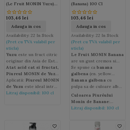
(Le Fruit MONIN Yuzu)
(Banana) 100 Cl
100 Cl
103,46 lei
103,46 lei
Adauga in cos
Adauga in cos
Availability:
22 In Stock
Availability:
22 In Stock
(Pret cu TVA valabil per
(Pret cu TVA valabil per
sticla)
sticla)
Yuzu
este un fruct citric
Le Fruit MONIN Banana
originar din Asia de Est,
are un gust cremos si
utilizat pe scara larga in
Atat acid cat si fructat,
onctuos de banane
Se spune ca
banana
bucataria japoneza. Coaja
Piureul MONIN de Yuzu
coapte.
galbena
Piureul MONIN
(en. yellow
sa este groasa, galbena,
adauga o savoare
Aplicatii:
Piureul MONIN
de Banane
banana) ar fi fost primul
Banana
galbena
este ideal
cu
iar dimensiunea sa
racoritoare tuturor
de Yuzu
este ideal intr-
pentru a crea o
fruct cultivat de catre
pulpa sa de culoare alba,
variaza intre cea a unei
cocktailurilor si
un cocktail Margarita
Litraj disponibil: 100 cl
multitudine de bauturi
om de aproximativ
foarte aromata, este cel
Culoarea Piuréului
lamai si a unei portocale
limonadelor.
caruia ii ofera o textura
delicioase cu o textura
10.000 de ani.
mai popular fruct
Monin de Banane
:
mici. La fel ca toate
neteda si o nota dulce -
bogata si un gust intens:
tropical.
galben bej.
Litraj disponibil: 100 cl
citricele,
acrisoara.
yuzu
este usor
cocktail-uri, smoothie,
acid. Gustul sau este
frappé-uri, soda,
intre cel de lamaie,
limonade sau deserturi.