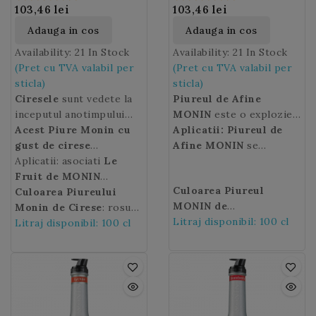
103,46 lei
103,46 lei
Adauga in cos
Adauga in cos
Availability:
21 In Stock
Availability:
21 In Stock
(Pret cu TVA valabil per
(Pret cu TVA valabil per
sticla)
sticla)
Ciresele
sunt vedete la
Piureul de Afine
inceputul anotimpului
MONIN
este o explozie
vara.
Acest Piure Monin cu
de aroma care va va
Aplicatii: Piureul de
gust de cirese
imbogati smoothie-urile,
Afine MONIN
se
proaspete si suculente
Aplicatii: asociati
Le
cocktailurile si alte
potriveste perfect
va fi ideal pentru
Fruit de MONIN
desert drinks (bauturi de
cu Pudra MONIN de iaurt
Culoarea Piureul
prepararea de
Cherry
Culoarea Piureului
in cocktailuri cu
desert) facandu-le
intr-un smoothie
MONIN de
cocktailuri delicioase,
rozmarin sau tarhon
Monin de Cirese
: rosu
irezistibile!
deosebit de gustos, un
Afine:
Litraj disponibil: 100 cl
albastru intens
limonade sau Ice Tea in
pentru a va uimi
inchis.
Litraj disponibil: 100 cl
echilibru perfect intre
spre violet.
Le Fruit
orice moment al
oaspetii. Il puteti folosi
prospetimea afinelor,
MONIN de Afine
este
anului!
chiar si in deserturi cum
dulceata lor subtila si
ideal pentru a va
ar fi: placintele de cirese
aciditatea iaurtului.
personaliza mixurile,
ale bunicii sau in
uimiti-va clientii cu
delicioasa prajitura
textura si aroma sa!