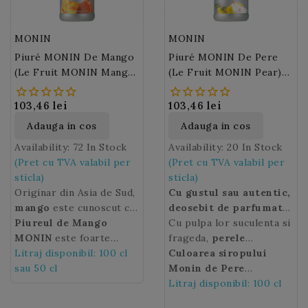
MONIN
MONIN
Piuré MONIN De Mango
Piuré MONIN De Pere
(Le Fruit MONIN Mango)
(Le Fruit MONIN Pear)
100 Cl Sau 50 Cl
100 Cl
103,46 lei
103,46 lei
Adauga in cos
Adauga in cos
Availability:
72 In Stock
Availability:
20 In Stock
(Pret cu TVA valabil per
(Pret cu TVA valabil per
sticla)
sticla)
Originar din Asia de Sud,
Cu gustul sau autentic,
mango
este cunoscut ca
deosebit de parfumat
„marul tropicelor”,
Piureul de Mango
si textura usor
Cu pulpa lor suculenta si
deoarece este foarte
MONIN
este foarte
granuloasa, Piureul
frageda,
perele
raspandit in majoritatea
concentrat, preindulcit si
Litraj disponibil: 100 cl
MONIN de Pere este
Williams
Culoarea siropului
sunt astazi cel
regiunilor tropicale si
contine fructe si arome
sau 50 cl
ideal pentru
mai apreciat soi de pere
Monin de Pere
subtropicale. Acum,
naturale de cea mai buna
prepararea de
din lume!
William’s
Litraj disponibil: 100 cl
Perele
: Auriu deschis
aroma sa delicioasa
calitate pentru un gust si
cocktailuri, smoothie-
William's
sunt pere de