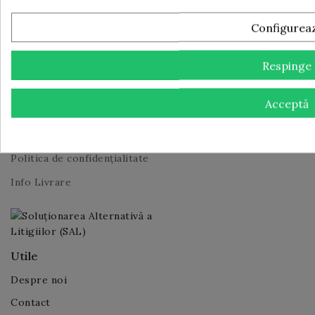
Te poti dezabona in orice moment. Pentru aceasta te
rugam sa folosesti informatiile noastre de contact din
Configurea
nota legala.
Respinge
Acceptă
Legal
Termeni și condiții de utilizare
Politica de confidențialitate
Info Livrare
Utile
Despre noi
Contact