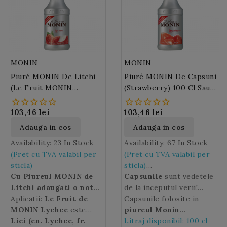
Padurea Neagra!
MONIN
MONIN
Piuré MONIN De Litchi
Piuré MONIN De Capsuni
(Le Fruit MONIN
(Strawberry) 100 Cl Sau
Lychee) 100 Cl
50 Cl
103,46 lei
103,46 lei
Adauga in cos
Adauga in cos
Availability:
23 In Stock
Availability:
67 In Stock
(Pret cu TVA valabil per
(Pret cu TVA valabil per
sticla)
sticla)
Cu Piureul MONIN de
Capsunile
sunt vedetele
Litchi adaugati o nota
de la inceputul verii!
racoritoare si exotica,
Aplicatii:
Le Fruit de
Capsunile
Capsunile folosite in
reprezinta
cu delicate note
MONIN
Lychee
este
pentru multi dintre noi
piureul Monin
florale, cocktailurilor
ideal pentru a va
Lici (en. Lychee, fr.
gustul si parfumul
Strawberry
Litraj disponibil: 100 cl
provin din