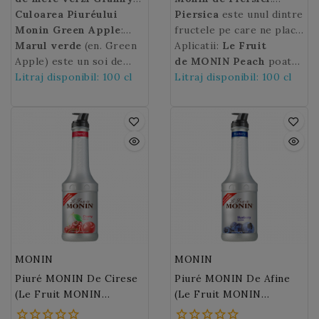
culorii lor vibrante verde
Smith
Culoarea Piuréului
, care combina
ale fructului proaspat
portocalie.
Piersica
este unul dintre
intens si a gustului dulce
perfect gustul fructelor
Monin Green Apple
:
zdrobit, va fi ideal
fructele pe care ne place
acrisor.
proaspat culese, dulceata
verde intens.
Marul verde
(en. Green
cocktail-uri si alte
sa le savuram
Aplicatii:
Le Fruit
si aciditatea lor
Apple) este un soi de
retete de desert.
vara.
de MONIN Peach
Piersicile
sunt
poate
delicata. Este ideal
mere foarte popular pe
Litraj disponibil: 100 cl
suculente si dulci, cu
fi folosit cocktail-uri,
Litraj disponibil: 100 cl
pentru prepararea
nume Granny Smith, care
coaja de culoare galbena
smoothie-uri, mocktail-
limonadelor, ice tea-uri
a aparut in Australia in
sau rosie, cu pulpa
uri, ceaiuri, aplicatii
și cocktail-uri cu fructe!
1868.
galben – portocalie
culinare.
catifelata.
MONIN
MONIN
Piuré MONIN De Cirese
Piuré MONIN De Afine
(Le Fruit MONIN
(Le Fruit MONIN
Cherry) 100 Cl
Blueberry) 100 Cl