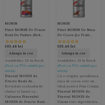
folosita in compoturi,
deserturi, aperitive sau
placinte sau crumble. De
bauturi.
asemenea, o puteti folosi
in cocktailuri si bauturi
MONIN
MONIN
racoritoare.
Piuré MONIN De Fructe
Piuré MONIN De Nuca
Rosii De Padure (Red
De Cocos (Le Fruit
Berries) 100 Cl
MONIN Coconut) 100 Cl
103,46 lei
103,46 lei
Adauga in cos
Adauga in cos
Availability:
20 In Stock
Availability:
19 In Stock
(Pret cu TVA valabil per
(Pret cu TVA valabil per
sticla)
sticla)
Piureul MONIN de
Cu o origine paradisiaca,
Fructe Rosii de
nuca de cocos este un
Padure
Revizitati cocktailurile
este un preparat
fruct dulce si delicios cu
Ideal pentru Pina Colada,
care are la baza capsuni,
clasice si lasati-va
un gust tipic care te va
Piureul MONIN de
zmeura si afine.
imaginatia sa zboare
Culoarea Piureului
duce in “rai”. Lasa-ti
Cocos
Piureul MONIN de
va inlocui cu
decorandu-va deserturile
MONIN de Fructe Rosii
imaginatia sa zboare
usurinta laptele de
Cocos
este ingredientul