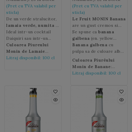
(Pret cu TVA valabil per
(Pret cu TVA valabil per
sticla)
sticla)
De un verde stralucitor,
Le Fruit MONIN Banana
lamaia verde, numita si
are un gust cremos si
limeta (en. Lime)
Ideal intr-un cocktail
, este
onctuos de banane
Se spune ca
banana
un fruct citric tropical.
Daiquiri sau intr-un
coapte.
galbena
Piureul MONIN
(en. yellow
Se caracterizeaza
Moscow Mule,
Culoarea Piureului
Le Fruit
de Banane
banana) ar fi fost primul
Banana
galbena
este ideal
cu
printr-o aroma subtila a
MONIN Lime
Monin de Lamaie
va aduce
pentru a crea o
fruct cultivat de catre
pulpa sa de culoare alba,
carei prospetime si
un echilibru cu o nota
verde
Litraj disponibil: 100 cl
: verde
multitudine de bauturi
om de aproximativ
foarte aromata, este cel
Culoarea Piuréului
parfum sunt asigurate
ametitoare FRESH!
delicioase cu o textura
10.000 de ani.
mai popular fruct
Monin de Banane
:
atat de coaja sa, de pulpa
bogata si un gust intens:
tropical.
galben bej.
Litraj disponibil: 100 cl
cat si de suc. Regasiti
cocktail-uri, smoothie,
inegalabila aroma a
frappé-uri, soda,
acestui fruct in
limonade sau deserturi.
noul
Piure MONIN de
Lamaie Verde
, devenit
un ingredient esential in
cocktailuri si in
gastronomie.