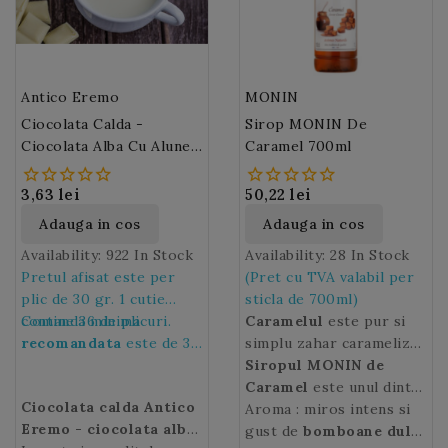
Antico Eremo
MONIN
Ciocolata Calda -
Sirop MONIN De
Ciocolata Alba Cu Alune
Caramel 700ml
De Padure Antico Eremo
3,63 lei
50,22 lei
Adauga in cos
Adauga in cos
Availability:
922 In Stock
Availability:
28 In Stock
Pretul afisat este per
(Pret cu TVA valabil per
plic de 30 gr. 1 cutie
sticla de 700ml)
contine 36 de plicuri.
Comanda minima
Caramelul
este pur si
recomandata
este de 36
simplu zahar caramelizat
de plicuri, adica de 1
si este cel mai popular
Siropul MONIN de
cutie.
produs de cofetarie.
Caramel
este unul dintre
Ciocolata calda Antico
Caramelul
ingredientele esentiale
Aroma : miros intens si
este obtinut
Eremo - ciocolata alba
traditional prin topirea
ale barmanilor in diverse
gust de
bomboane dulci