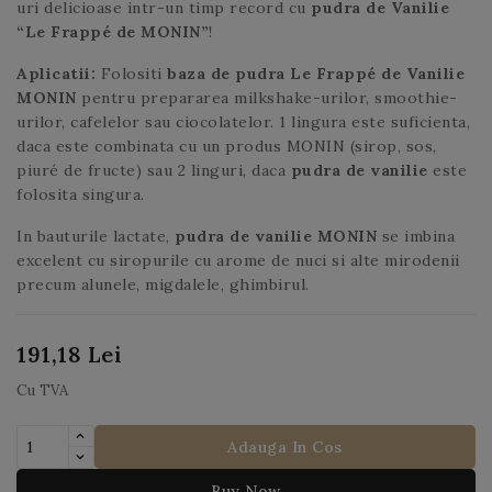
uri delicioase intr-un timp record cu
pudra de Vanilie
“Le Frappé de MONIN”
!
Aplicatii:
Folositi
baza de pudra Le Frappé de Vanilie
MONIN
pentru prepararea milkshake-urilor, smoothie-
urilor, cafelelor sau ciocolatelor. 1 lingura este suficienta,
daca este combinata cu un produs MONIN (sirop, sos,
piuré de fructe) sau 2 linguri, daca
pudra de vanilie
este
folosita singura.
In bauturile lactate,
pudra de vanilie MONIN
se imbina
excelent cu siropurile cu arome de nuci si alte mirodenii
precum alunele, migdalele, ghimbirul.
191,18 Lei
Cu TVA
Adauga In Cos
Buy Now