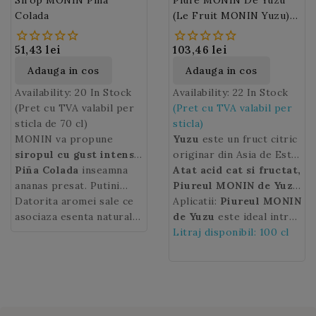
Sirop MONIN Piña
Piuré MONIN De Yuzu
Colada
(Le Fruit MONIN Yuzu)
100 Cl
51,43 lei
103,46 lei
Adauga in cos
Adauga in cos
Availability:
20 In Stock
Availability:
22 In Stock
(Pret cu TVA valabil per
(Pret cu TVA valabil per
sticla de 70 cl)
sticla)
MONIN va propune
Yuzu
este un fruct citric
siropul cu gust intens
originar din Asia de Est,
de Pina Colada
Piña Colada
inseamna
, cu o
utilizat pe scara larga in
Atat acid cat si fructat,
nota latina unica.
ananas presat. Putini
bucataria japoneza. Coaja
Piureul MONIN de Yuzu
sunt cei care nu au auzit
Datorita aromei sale ce
sa este groasa, galbena,
adauga o savoare
Aplicatii:
Piureul MONIN
de Pina Colada, bautura
asociaza esenta naturala
iar dimensiunea sa
racoritoare tuturor
de Yuzu
este ideal intr-
oficiala in Puerto Rico. In
a ananasului proaspat cu
variaza intre cea a unei
cocktailurilor si
un cocktail Margarita
Litraj disponibil: 100 cl
buna parte,
dulceata sucului de nuca
lamai si a unei portocale
limonadelor.
caruia ii ofera o textura
popularitatea ei se
de cocos,
siropul Monin
mici. La fel ca toate
neteda si o nota dulce -
datoreaza melodiei The
Piña Colada
va va
citricele,
acrisoara.
yuzu
este usor
Pina Colada Song a lui
transporta la o fiesta pe
acid. Gustul sau este
Rupert Holmes din 1979.
o plaja insorita din
intre cel de lamaie,