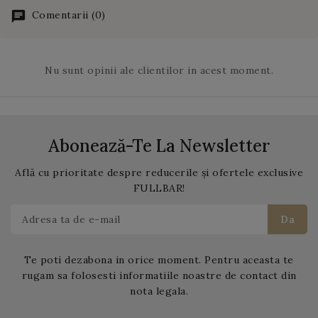
Originile
Puerto Rico.
Pina Colada
lamaie verde si
Comentarii (0)
sunt insa neclare. Caribe
mandarina.
Hilton Hotel din Puerto
Rico sustine ca reteta a
Nu sunt opinii ale clientilor in acest moment.
fost inventata la ei in
1954. Pe de alta parte, un
bar din San Juan pretinde
ca ar fi locul unde s-a
servit prima
Pina
Abonează-Te La Newsletter
Colada
.
Află cu prioritate despre reducerile și ofertele exclusive
FULLBAR!
Te poti dezabona in orice moment. Pentru aceasta te
rugam sa folosesti informatiile noastre de contact din
nota legala.