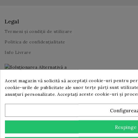
Legal
Termeni și condiții de utilizare
Politica de confidențialitate
Info Livrare
Acest magazin vă solicită să acceptați cookie-uri pentru perf
Utile
cookie-urile de publicitate ale unor terțe părți sunt utilizate
anunțuri personalizate. Acceptați aceste cookie-uri și proc
Despre noi
Contact
Configurea
Proiect IT pentru Digitalizarea IMM-urilor, ediția 2023
Comunicat de presă începere implementare proiect PNRR
Respinge
Comunicat de presă finalizare implementare proiect