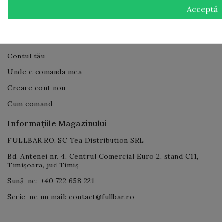
PNRR
Acceptă
Contul Tău Client
Log in
Contul tău
Unde e comanda mea
Creare cont nou
Cum comand
Informațiile Magazinului
FULLBAR.RO, SC Tea Distribution SRL
Bd. Antenei nr. 4, Centrul Comercial Euro 2, stand C11,
Timișoara, jud Timiș
Sună-ne: +40 722 658 221
Scrie-ne un mail: contact@fullbar.ro