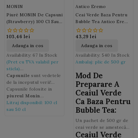
lichioruri sau gin.
MONIN
Antico Eremo
Florile de violete
se
Piuré MONIN De Capsuni
Ceai Verde Baza Pentru
mai folosesc si pentru
(Strawberry) 100 Cl Sau
Bubble Tea Antico Eremo
decorarea mancarurilor
50 Cl
500 Gr
din meniurile Chefilor
francezi.
103,46 lei
43,29 lei
Adauga in cos
Adauga in cos
Availability:
67 In Stock
Availability:
540 In Stock
(Pret cu TVA valabil per
Ambalaj: plic de 500 gr
sticla)
Mod De
Capsunile
sunt vedetele
de la inceputul verii!
Preparare A
Capsunile
Capsunile folosite in
reprezinta
Ceaiul Verde
pentru multi dintre noi
piureul Monin
Ca Baza Pentru
gustul si parfumul
Strawberry
Litraj disponibil: 100 cl
provin din
Bubble Tea:
copilariei, cu toate
zona Mediteranei. Cu
sau 50 cl
amintirile ei placute.
Piuré-ul de
Un pachet de 500 gr de
Fructele sunt de culoare
Capsuni Monin
puteti
ceai verde se amestecă
rosie, carnoase,
savura aroma fructelor
Ceaiul Verde
cu 10 litri de apa. Se
parfumate si foarte dulci.
pe tot parcursul anului.