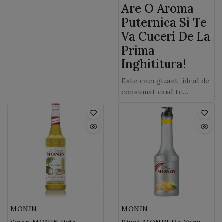
pastrează la rece.
Are O Aroma
Le consumam proaspete,
in deserturi sau prajituri,
Puternica Si Te
bauturi.
Va Cuceri De La
Prima
Inghititura!
Este energizant, ideal de
consumat cand te
trezesti dimineata sau
cand ai nevoie de un
surplus de energie in
timpul zilei si este
savuros intr-un Bubble
tea!
MONIN
MONIN