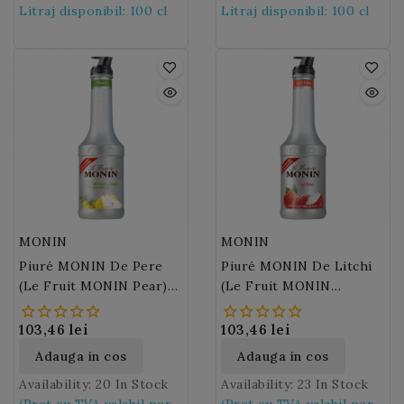
copt si dulce.
fost dat de neo-
Litraj disponibil: 100 cl
carei prospetime si
un echilibru cu o nota
verde
Litraj disponibil: 100 cl
: verde
zeelandezi, primii
parfum sunt asigurate
ametitoare FRESH!
cultivatori in masa a
atat de coaja sa, de pulpa
acestuia, dupa numele
cat si de suc. Regasiti
pasarii lor nationale,
inegalabila aroma a
pasarea kiwi.
Kiwi
este
acestui fruct in
un un fruct dulce si putin
noul
Piure MONIN de
acidulat si se foloseste in
Lamaie Verde
, devenit
deserturi, aperitive sau
un ingredient esential in
bauturi.
cocktailuri si in
gastronomie.
MONIN
MONIN
Piuré MONIN De Pere
Piuré MONIN De Litchi
(Le Fruit MONIN Pear)
(Le Fruit MONIN
100 Cl
Lychee) 100 Cl
103,46 lei
103,46 lei
Adauga in cos
Adauga in cos
Availability:
20 In Stock
Availability:
23 In Stock