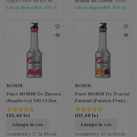
si aciditatea lor
Apple) este un soi de
cocktailuri delicioase,
rozmarin sau tarhon
Monin de Cirese
: rosu
delicata. Este ideal
mere foarte popular pe
Litraj disponibil: 100 cl
limonade sau Ice Tea in
pentru a va uimi
inchis.
Litraj disponibil: 100 cl
pentru prepararea
nume Granny Smith, care
orice moment al
oaspetii. Il puteti folosi
limonadelor, ice tea-uri
a aparut in Australia in
anului!
chiar si in deserturi cum
și cocktail-uri cu fructe!
1868.
ar fi: placintele de cirese
ale bunicii sau in
delicioasa prajitura
Padurea Neagra!
MONIN
MONIN
Piuré MONIN De Zmeura
Piuré MONIN De Fructul
(Raspberry) 100 Cl Sau
Pasiunii (Passion Fruit)
50 Cl
100 Cl
103,46 lei
103,46 lei
Adauga in cos
Adauga in cos
Availability:
27 In Stock
Availability:
10 In Stock