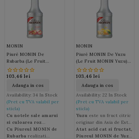
in deserturi sau prajituri,
pentru a realiza
bauturi.
cocktailuri daiquiri si
margarita delicioase sau
smoothie-uri fructate!
MONIN
MONIN
Piuré MONIN De
Piuré MONIN De Yuzu
Rubarba (Le Fruit
(Le Fruit MONIN Yuzu)
MONIN Rhubarb) 100 Cl
100 Cl
103,46 lei
103,46 lei
Adauga in cos
Adauga in cos
Availability:
34 In Stock
Availability:
22 In Stock
(Pret cu TVA valabil per
(Pret cu TVA valabil per
sticla)
sticla)
Cu notele sale amarui
Yuzu
este un fruct citric
si culoarea roz
originar din Asia de Est,
stralucitoare, Piureul
Cu Piureul MONIN de
utilizat pe scara larga in
Atat acid cat si fructat,
MONIN de Rubarba
Rubarba
realizati
bucataria japoneza. Coaja
Piureul MONIN de Yuzu