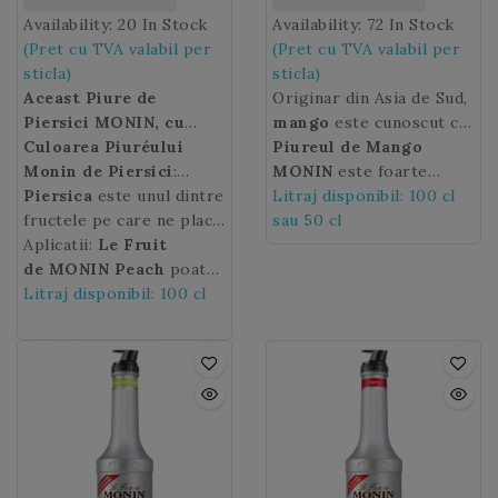
Availability:
20 In Stock
Availability:
72 In Stock
(Pret cu TVA valabil per
(Pret cu TVA valabil per
sticla)
sticla)
Aceast Piure de
Originar din Asia de Sud,
Piersici MONIN, cu
mango
este cunoscut ca
gust dulce de piersica
Culoarea Piuréului
„marul tropicelor”,
Piureul de Mango
alba si note catifelate
Monin de Piersici
:
deoarece este foarte
MONIN
este foarte
ale fructului proaspat
portocalie.
Piersica
este unul dintre
raspandit in majoritatea
concentrat, preindulcit si
Litraj disponibil: 100 cl
zdrobit, va fi ideal
fructele pe care ne place
regiunilor tropicale si
contine fructe si arome
sau 50 cl
cocktail-uri si alte
sa le savuram
Aplicatii:
Le Fruit
subtropicale. Acum,
naturale de cea mai buna
retete de desert.
vara.
de MONIN Peach
Piersicile
sunt
poate
aroma sa delicioasa
calitate pentru un gust si
suculente si dulci, cu
fi folosit cocktail-uri,
Litraj disponibil: 100 cl
poate fi savurata pe tot
o textura optime in
coaja de culoare galbena
smoothie-uri, mocktail-
parcursul anului datorita
bauturile fructate, iaurt
sau rosie, cu pulpa
uri, ceaiuri, aplicatii
Piuréului MONIN de
sau Mojito.
galben – portocalie
culinare.
Mango
.
catifelata.