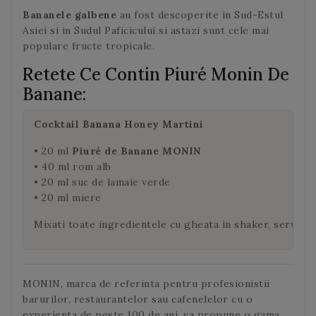
Bananele
galbene
au fost descoperite in Sud-Estul
Asiei si in Sudul Paficicului si astazi sunt cele mai
populare fructe tropicale.
Retete Ce Contin Piuré Monin De
Banane:
Cocktail Banana Honey Martini
• 20 ml
Piuré de Banane MONIN
• 40 ml rom alb
• 20 ml suc de lamaie verde
• 20 ml miere
Mixati toate ingredientele cu gheata in shaker, serviti 
MONIN, marca de referinta pentru profesionistii
barurilor, restaurantelor sau cafenelelor cu o
experienta de peste 100 de ani, va propune o gama