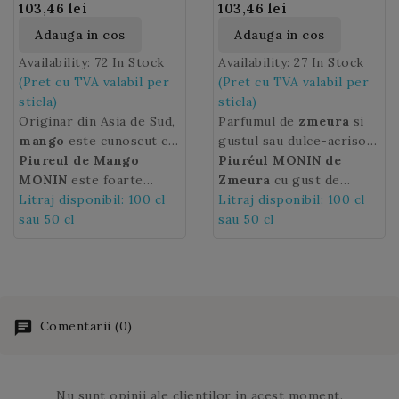
103,46 lei
103,46 lei
Adauga in cos
Adauga in cos
Availability:
72 In Stock
Availability:
27 In Stock
(Pret cu TVA valabil per
(Pret cu TVA valabil per
sticla)
sticla)
Originar din Asia de Sud,
Parfumul de
zmeura
si
mango
este cunoscut ca
gustul sau dulce-acrisor
„marul tropicelor”,
Piureul de Mango
aduc prospetime in
Piuréul MONIN de
deoarece este foarte
MONIN
este foarte
patiserie sau in bauturi.
Zmeura
cu gust de
raspandit in majoritatea
concentrat, preindulcit si
Litraj disponibil: 100 cl
Cu
fructe proaspat culese
Litraj disponibil: 100 cl
Piuré-ul de Zmeura
regiunilor tropicale si
contine fructe si arome
sau 50 cl
Monin
va va permite sa creati
sau 50 cl
puteti savura
subtropicale. Acum,
naturale de cea mai buna
aroma fructelor pe tot
retete uimitoare, cum ar
aroma sa delicioasa
calitate pentru un gust si
parcursul anului.
fi un Ice Tea de rozmarin
poate fi savurata pe tot
o textura optime in
cu zmeura sau un Mojito
parcursul anului datorita
bauturile fructate, iaurt
de zmeura.
Piuréului MONIN de
sau Mojito.
Comentarii (0)
Mango
.
Nu sunt opinii ale clientilor in acest moment.