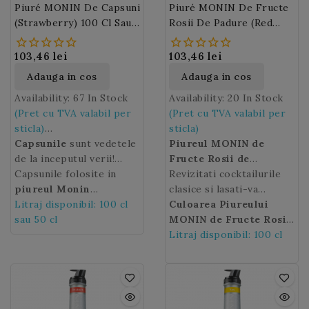
Piuré MONIN De Capsuni
Piuré MONIN De Fructe
calitati gustative ale
prajituri si sucuri.
(Strawberry) 100 Cl Sau
Rosii De Padure (Red
acestui soi unic.
50 Cl
Berries) 100 Cl
103,46 lei
103,46 lei
Adauga in cos
Adauga in cos
Availability:
67 In Stock
Availability:
20 In Stock
(Pret cu TVA valabil per
(Pret cu TVA valabil per
sticla)
sticla)
Capsunile
sunt vedetele
Piureul MONIN de
de la inceputul verii!
Fructe Rosii de
Capsunile
Capsunile folosite in
reprezinta
Padure
Revizitati cocktailurile
este un preparat
pentru multi dintre noi
piureul Monin
care are la baza capsuni,
clasice si lasati-va
gustul si parfumul
Strawberry
Litraj disponibil: 100 cl
provin din
zmeura si afine.
imaginatia sa zboare
Culoarea Piureului
copilariei, cu toate
zona Mediteranei. Cu
sau 50 cl
decorandu-va deserturile
MONIN de Fructe Rosii
amintirile ei placute.
Piuré-ul de
preferate cu
de Padure:
Litraj disponibil: 100 cl
Rosu inchis
Piureul
Fructele sunt de culoare
Capsuni Monin
puteti
MONIN de Fructe Rosii
cu sclipiri violete.
rosie, carnoase,
savura aroma fructelor
(capsuni, zmeura, afine)!
parfumate si foarte dulci.
pe tot parcursul anului.
Le Fruit de MONIN Red
Le consumam proaspete,
Berries
este perfect