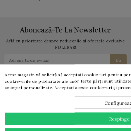
Abonează-Te La Newsletter
Află cu prioritate despre reducerile și ofertele exclusive
FULLBAR!
Acest magazin vă solicită să acceptați cookie-uri pentru perf
Te poti dezabona in orice moment. Pentru aceasta te
cookie-urile de publicitate ale unor terțe părți sunt utilizate
rugam sa folosesti informatiile noastre de contact din
anunțuri personalizate. Acceptați aceste cookie-uri și proc
nota legala.
Configurea
Respinge
Legal
Termeni și condiții de utilizare