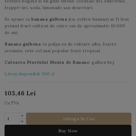
textura bogata si un gust intens: cocktail-uri, smoothie,
frappé-uri, soda, limonade sau deserturi.
Se spune ca
banana galbena
(en. yellow banana) ar fi fost
primul fruct cultivat de catre om de aproximativ 10.000
de ani.
Banana
galbena
cu pulpa sa de culoare alba, foarte
aromata, este cel mai popular fruct tropical.
Culoarea Piuréului Monin de Banane
: galben bej.
Litraj disponibil: 100 cl
103,46 Lei
Cu TVA
Adauga In Cos
Buy Now