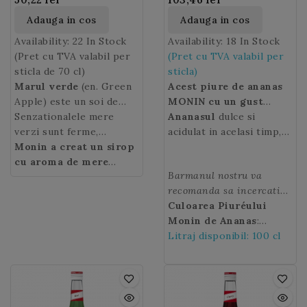
Adauga in cos
Adauga in cos
Availability:
22 In Stock
Availability:
18 In Stock
(Pret cu TVA valabil per
(Pret cu TVA valabil per
sticla de 70 cl)
sticla)
Marul verde
(en. Green
Acest piure de ananas
Apple) este un soi de
MONIN cu un gust
mere foarte popular pe
Senzationalele mere
dulce de ananas cu
Ananasul
dulce si
nume Granny Smith, care
verzi sunt ferme,
note de miere va
acidulat in acelasi timp,
a aparut in Australia in
crocante si sunt extrem
Monin a creat un sirop
adauga o nota
este delicios si rafinat,
1868. Legenda spune ca o
de apreciate datorita
cu aroma de mere
tropicala si fructata
are o culoare galbena si
Barmanul nostru va
bunica pe nume Maria
culorii lor vibrante verde
verzi
, care combina
tuturor cocktail-
se preteaza la multe
recomanda sa incercati
Ann Smith, englezoaica
intens si a gustului dulce
perfect gustul de mere
urilor.
retete dulci si sarate.
un
Culoarea Piuréului
cocktail Martini cu
imigranta in Australia, a
acrisor.
verzi Granny Smith
Sucul de mere
Piuré de Ananas
Monin de Ananas
:
aruncat intr-o zi un miez
verzi
proaspat taiate, dulceata
este utilizat in
MONIN!
galben deschis.
Litraj disponibil: 100 cl
de mar in gradina ei. Si
preparate culinare si in
si aciditatea lor delicata.
un mar a crescut dand
bauturi dandu-le o nota
mere verzi ca urmare a
revigoranta, de
unei "seminte
prospetime !
norocoase".