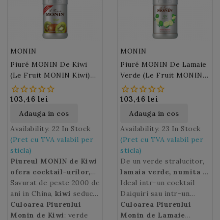
MONIN
MONIN
Piuré MONIN De Kiwi
Piuré MONIN De Lamaie
(Le Fruit MONIN Kiwi)
Verde (Le Fruit MONIN
100 Cl
Lime) 100 Cl
103,46 lei
103,46 lei
Adauga in cos
Adauga in cos
Availability:
22 In Stock
Availability:
23 In Stock
(Pret cu TVA valabil per
(Pret cu TVA valabil per
sticla)
sticla)
Piureul MONIN de Kiwi
De un verde stralucitor,
ofera cocktail-urilor,
lamaia verde, numita si
smoothie-urilor si
Savurat de peste 2000 de
limeta (en. Lime)
Ideal intr-un cocktail
, este
deserturilor dvs o
ani in China,
kiwi
seduce
un fruct citric tropical.
Daiquiri sau intr-un
culoare verde intensa
acum intreaga lume.
Culoarea Piureului
Se caracterizeaza
Moscow Mule,
Culoarea Piureului
Le Fruit
si un gust bun de kiwi
Numele fructului
Monin de Kiwi
: verde
kiwi
a
printr-o aroma subtila a
MONIN Lime
Monin de Lamaie
va aduce