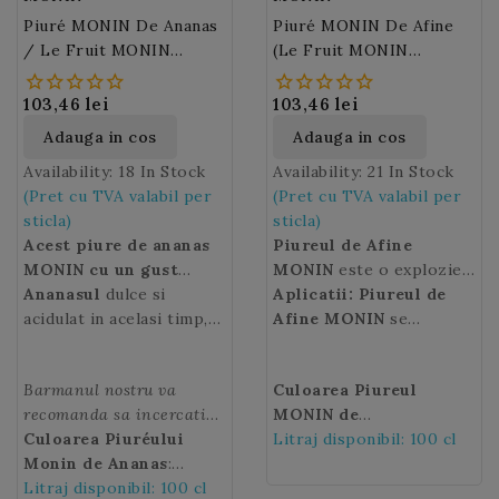
Piuré MONIN De Ananas
Piuré MONIN De Afine
/ Le Fruit MONIN
(Le Fruit MONIN
Ananas 100 Cl
Blueberry) 100 Cl
103,46 lei
103,46 lei
Adauga in cos
Adauga in cos
Availability:
18 In Stock
Availability:
21 In Stock
(Pret cu TVA valabil per
(Pret cu TVA valabil per
sticla)
sticla)
Acest piure de ananas
Piureul de Afine
MONIN cu un gust
MONIN
este o explozie
dulce de ananas cu
Ananasul
dulce si
de aroma care va va
Aplicatii: Piureul de
note de miere va
acidulat in acelasi timp,
imbogati smoothie-urile,
Afine MONIN
se
adauga o nota
este delicios si rafinat,
cocktailurile si alte
potriveste perfect
tropicala si fructata
are o culoare galbena si
desert drinks (bauturi de
cu Pudra MONIN de iaurt
Barmanul nostru va
Culoarea Piureul
tuturor cocktail-
se preteaza la multe
desert) facandu-le
intr-un smoothie
recomanda sa incercati
MONIN de
urilor.
retete dulci si sarate.
irezistibile!
deosebit de gustos, un
un
Culoarea Piuréului
cocktail Martini cu
Afine:
Litraj disponibil: 100 cl
albastru intens
echilibru perfect intre
Piuré de Ananas
Monin de Ananas
:
spre violet.
Le Fruit
prospetimea afinelor,
MONIN!
galben deschis.
Litraj disponibil: 100 cl
MONIN de Afine
este
dulceata lor subtila si