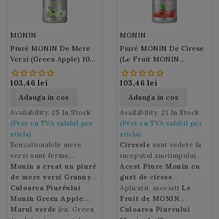
MONIN
MONIN
Piuré MONIN De Mere
Piuré MONIN De Cirese
Verzi (Green Apple) 100
(Le Fruit MONIN
Cl
Cherry) 100 Cl
103,46 lei
103,46 lei
Adauga in cos
Adauga in cos
Availability:
25 In Stock
Availability:
21 In Stock
(Pret cu TVA valabil per
(Pret cu TVA valabil per
sticla)
sticla)
Senzationalele mere
Ciresele
sunt vedete la
verzi sunt ferme,
inceputul anotimpului
crocante si sunt extrem
Monin a creat un piuré
vara.
Acest Piure Monin cu
de apreciate datorita
de mere verzi Granny
gust de cirese
culorii lor vibrante verde
Smith
Culoarea Piuréului
, care combina
proaspete si suculente
Aplicatii: asociati
Le
intens si a gustului dulce
perfect gustul fructelor
Monin Green Apple
:
va fi ideal pentru
Fruit de MONIN
acrisor.
proaspat culese, dulceata
verde intens.
Marul verde
(en. Green
prepararea de
Cherry
Culoarea Piureului
in cocktailuri cu