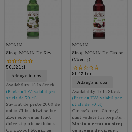
MONIN
MONIN
Sirop MONIN De Kiwi
Sirop MONIN De Cirese
(Cherry)
50,22 lei
51,43 lei
Adauga in cos
Adauga in cos
Availability:
16 In Stock
(Pret cu TVA valabil per
Availability:
17 In Stock
sticla de 70 cl)
(Pret cu TVA valabil per
Savurat de peste 2000 de
sticla de 70 cl)
ani in China,
kiwi
seduce
Ciresele (en. Cherry)
,
acum intreaga lume.
Kiwi
este un un fruct
sunt vedete la inceputul
Numele fructului
dulce si putin acidulat si
kiwi
a
anotimpului vara si sunt
Monin a creat un sirop
fost dat de neo-
se foloseste in deserturi,
Cu
siropul Monin cu
fructe rotunde de
cu aroma de cirese