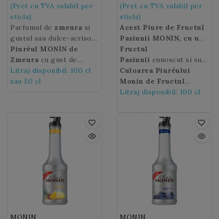
(Pret cu TVA valabil per
(Pret cu TVA valabil per
sticla)
sticla)
Parfumul de
zmeura
si
Acest Piure de Fructul
gustul sau dulce-acrisor
Pasiunii MONIN, cu un
aduc prospetime in
Piuréul MONIN de
gust echilibrat si
Fructul
patiserie sau in bauturi.
Zmeura
cu gust de
racoritor de fructul
Pasiunii
cunoscut si sub
Cu
fructe proaspat culese
Litraj disponibil: 100 cl
Piuré-ul de Zmeura
pasiunii si cateva note
denumirea de Chinola,
Culoarea Piuréului
Monin
va va permite sa creati
sau 50 cl
puteti savura
acidulate, va aduce o
Parcha, Lilikoi sau
Monin de Fructul
aroma fructelor pe tot
retete uimitoare, cum ar
nota exotica tuturor
Grandilla, est un fruct
Pasiunii
Litraj disponibil: 100 cl
: portocalie.
parcursul anului.
fi un Ice Tea de rozmarin
cocktail-urilor dvs.
exotic cu o savoare
cu zmeura sau un Mojito
exceptionala dulce
de zmeura.
acrisoara, originar din
America de Sud. Numele
fructului pasiunii provine
din cuvantul indian
"marauya" care semnifica
"fructe consumate dintr-
o inghititura".
MONIN
MONIN