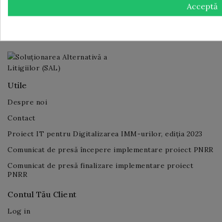
Acceptă
Politica de confidențialitate
Info Livrare
Utile
Despre noi
Contact
Proiect IT pentru Digitalizarea IMM-urilor, ediția 2023
Comunicat de presă începere implementare proiect PNRR
Comunicat de presă finalizare implementare proiect
PNRR
Contul Tău Client
Log in