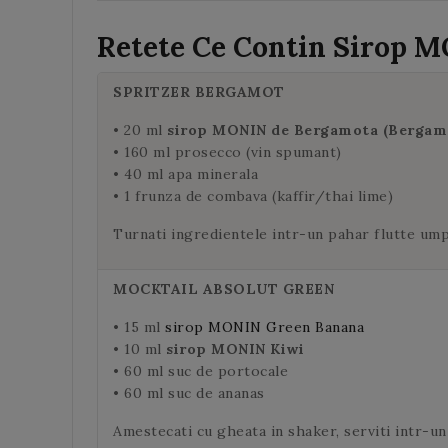
Retete Ce Contin
Sirop 
SPRITZER BERGAMOT
• 20 ml
sirop MONIN de Bergamota (Bergam
• 160 ml prosecco (vin spumant)
• 40 ml apa minerala
• 1 frunza de combava (kaffir/thai lime)
Turnati ingredientele intr-un pahar flutte umpl
MOCKTAIL ABSOLUT GREEN
• 15 ml
sirop MONIN Green Banana
• 10 ml
sirop MONIN Kiwi
• 60 ml suc de portocale
• 60 ml suc de ananas
Amestecati cu gheata in shaker, serviti intr-un