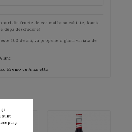
puri din fructe de cea mai buna calitate, foarte
re dupa deschidere!
peste 100 de ani, va propune o gama variata de
Alune
tico Eremo cu Amaretto
.
 și
i sunt
Acceptați