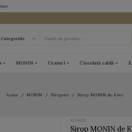
duse.
a
MONIN
Ceaiuri
Ciocolată caldă
E
-20%
Acasa
MONIN
Siropuri
Sirop MONIN de Kiwi
07
20
51
DAYS
HRS
MIN
15
SEC
MONIN
Sirop MONIN de K
BOBOQ
MONIN
Casa de ceai
Antico Eremo
Popping Boba
MONIN
Casa de ceai
Antico Eremo