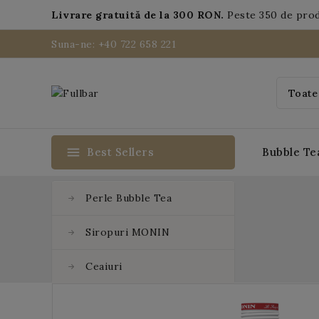
Livrare gratuită de la 300 RON.
Peste 350 de pro
Suna-ne: +40 722 658 221
menu
Best Sellers
Bubble Te
Perle Bubble Tea
Siropuri MONIN
Ceaiuri