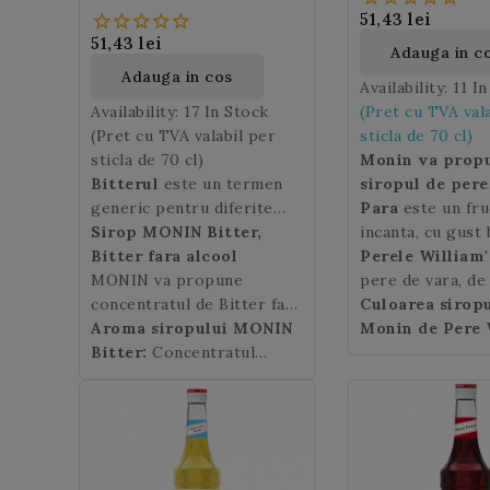
51,43 lei
51,43 lei
Adauga in c
Adauga in cos
Availability:
11 I
Availability:
17 In Stock
(Pret cu TVA val
(Pret cu TVA valabil per
sticla de 70 cl)
sticla de 70 cl)
Monin va prop
Bitterul
este un termen
siropul de pere
generic pentru diferite
William's
Para
este un fru
, cu a
rachiuri aromate cu plante
Sirop MONIN Bitter,
delicioasa de fru
incanta, cu gust 
si condimente, cu un gust
Bitter fara alcool
coapte, ideal in 
dulce, produs de
Perele William'
amarui.
MONIN va propune
uri alcoolice sau
pom fructifer or
pere de vara, d
concentratul de Bitter fara
nonalcoolice.
Asia Centrala. C
medie, cu coaja 
Culoarea sirop
alcool.
Aroma siropului MONIN
Siropul MONIN
acestuia a incep
subtire, de culo
Monin de Pere 
Bitter
Bitter:
este ideal pentru a
Concentratul
cu mai mult de p
spre rosu, cu pu
Auriu deschis
adauga o nota lejer amara
Monin Bitter are un miros
de ani in urma.
zemoasa si parf
P
in cocktail-urile
de radacini proaspete de
exista astazi int
dumneavoastra, spre
gentiana, cu note picante.
multitudine de va
exemplul in foarte
Siropul Biter Monin are un
popularul cocktail
gust intens de gentiana,