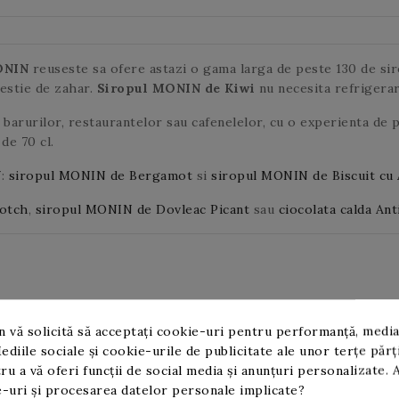
ONIN
reuseste sa ofere astazi o gama larga de peste 130 de siro
restie de zahar.
Siropul MONIN
de Kiwi
nu necesita refrigera
barurilor, restaurantelor sau cafenelelor, cu o experienta de 
de 70 cl.
N
:
siropul MONIN de Bergamot
si
siropul MONIN de Biscuit cu 
cotch
,
siropul MONIN de Dovleac Picant
sau
ciocolata calda An
 vă solicită să acceptați cookie-uri pentru performanță, media
ediile sociale și cookie-urile de publicitate ale unor terțe părț
ru a vă oferi funcții de social media și anunțuri personalizate. 
-uri și procesarea datelor personale implicate?