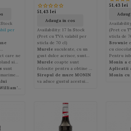
51,43 lei
51,43 lei
os
Adauga
Adauga in cos
n Stock
Availabilit
abil per
Availability:
17 In Stock
(Pret cu T
(Pret cu TVA valabil per
sticla de 7
une
sticla de 70 cl)
Brownie
Murele
suculente, cu un
cu ciocola
ct care ne
roma
gust dulce acrisor, sunt
alocuri. O
Pentru iubi
cte
bland si
fructe vedeta la final de
Murele
coapte sunt
de asemene
Monin a c
cocktail-
 par, un
s
sunt
vara.
folosite pentru a obtine un
suprafata 
ce concen
Aplicatii 
iginar din
e marime
sirop cu arome intense si
Siropul de mure MONIN
necesare p
aroma aces
Monin cu
ultivarea
neteda,
ului
fructate.
va aduce gustul acestui
prajitura 
Siropul 
Brownie:
ut in China
are galben
William’s
:
fruct proaspat cules
zaharul, ou
de Brown
ciocolata 
atru mii
lpa dulce,
placut si catifelat, si este
si ciocola
tipic al ce
tuturor cr
umata.
erele
ideal pentru prepararea
cunoscuta 
americane
dumneavoas
r-o
smoothie-urilor, a
Brownie es
note unto
cocktail-u
rietati.
bauturilor racoritoare, a
de nuci sa
milkshake-
cocktail-urilor precum
interior.
celebrul Bramble, punch-