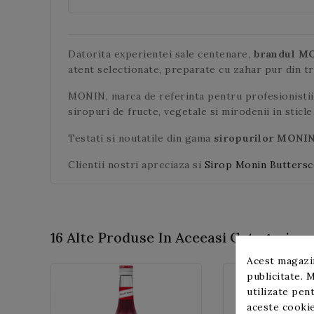
Datorita experientei sale centenare,
brandul M
atent selectionate, preparate cu zahar pur din t
MONIN, marca de referinta pentru profesionistii 
siropuri de fructe, vegetale si mirodenii in sticle 
Testati si noutatile din gama
siropurilor MONI
Clientii nostri apreciaza si
Sirop Monin Butters
16 Alte Produse In Aceeasi Categorie:
Acest magazin
publicitate. M
utilizate pent
aceste cookie