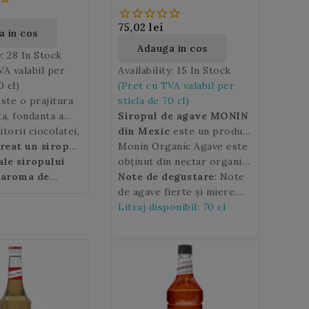
75,02 lei
 in cos
Adauga in cos
y:
28 In Stock
VA valabil per
Availability:
15 In Stock
0 cl)
(Pret cu TVA valabil per
este o prajitura
sticla de 70 cl)
ta, fondanta a
Siropul de agave MONIN
 glazura poate fi
torii ciocolatei,
din Mexic
este un produs
a intinsa pe
reat un sirop
rafinat premium foarte
Monin Organic Agave este
sa. Ingredientele
treaza toata
ale siropului
apreciat de iubitorii de
obținut din nectar organic
entru a face o
teia.
 aroma de
cocktailuri. Gustul său
de agave fără adaos de
Note de degustare
: Note
brownie sunt:
MONIN cu aroma
aduce o nota de
delicat cu note de miere va
aditivi sau conservatori.
de agave fierte și miere.
ale, faina, untul
ie
si nuci macinate
are gustul
aduce mai multă aromă și
Gust pronunțat de agave
Litraj disponibil: 70 cl
ta. Cea mai
lebrei prajituri
eatiilor
autenticitate cocktail-
cu o notă de bomboane de
reteta de
:
tra: cafele,
ciocolata cu
urilor clasice
miere.
te cea cu bucati
ase.
ri sau
precum Daiquiri sau Mint
u alune in
uri.
Julep.