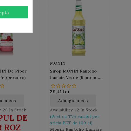
eptă
MONIN
IN De Piper
Sirop MONIN Rantcho
 Peppercorn)
Lamaie Verde (Rantcho
Lime) 100cl PET
39,41 lei
 in cos
Adauga in cos
y:
28 In Stock
Availability:
12 In Stock
PUL DE
(Pret cu TVA valabil per
sticla PET de 100 cl)
R ROZ
Monin Rantcho Lamaie