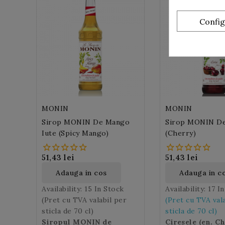
Confi
MONIN
MONIN
Sirop MONIN De Mango
Sirop MONIN De
Iute (Spicy Mango)
(Cherry)
51,43 lei
51,43 lei
Adauga in cos
Adauga in c
Availability:
15 In Stock
Availability:
17 I
(Pret cu TVA valabil per
(Pret cu TVA val
sticla de 70 cl)
sticla de 70 cl)
Siropul MONIN de
Ciresele (en. C