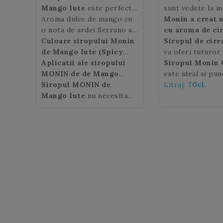
Mango Iute
este perfect
sunt vedete la i
pentru cocktailurile tale
Aroma dulce de mango cu
anotimpului vara
Monin a creat 
cu caracter!
o nota de ardei Serrano a
fructe rotunde d
cu aroma de ci
siropului Spicy Mango
Culoare siropului Monin
adesea rosie, ma
coapte
Siropul de cir
, de culo
Monin
de Mango Iute (Spicy
ofera o experienta
galbena.
inchis.
va oferi tuturor
Ciresel
gustativa captivanta.
Mango):
Aplicatii ale siropului
portocalie
suculente, dulci,
un "gust" delicio
Siropul Monin 
MONIN de de Mango
catifelate si deo
Asociati-l cu col
este ideal si pun
Iute:
Siropul MONIN
bauturi pe baza de
de
delicioase, sunt 
bere pentru a ob
limonade, cocktai
Litraj:
70cl.
cafea, cocteluri, mocktail-
Mango Iute
nu necesita
diverse prepara
bautura speciala
mocktailuri si s
uri, limonade, soda.
refrigerare dupa
culinare.
pe tot parcursul 
deschidere.