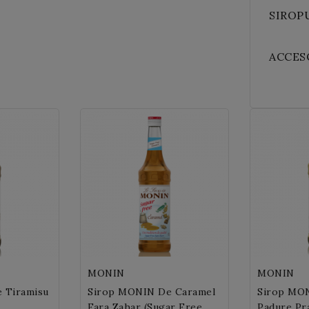
SIROP
ACCESO
MONIN
MONIN
 Tiramisu
Sirop MONIN De Caramel
Sirop MON
Fara Zahar (Sugar Free
Padure Pra