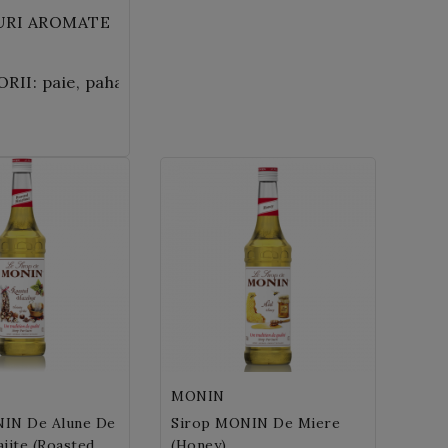
URI AROMATE
RII: paie, pahare
MONIN
IN De Alune De
Sirop MONIN De Miere
jite (Roasted
(Honey)