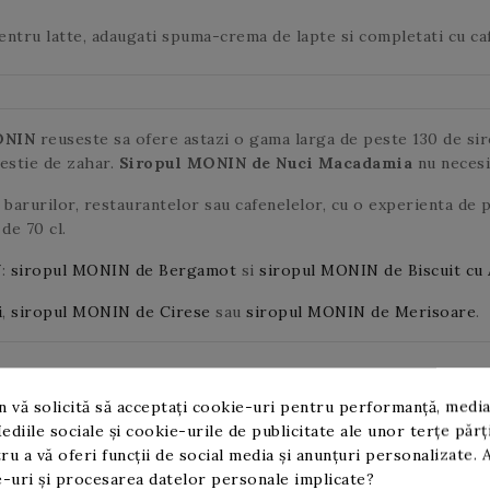
ntru latte, adaugati spuma-crema de lapte si completati cu cafe
ONIN
reuseste sa ofere astazi o gama larga de peste 130 de siro
restie de zahar.
Siropul MONIN de Nuci Macadamia
nu necesi
barurilor, restaurantelor sau cafenelelor, cu o experienta de 
de 70 cl.
N
:
siropul MONIN de Bergamot
si
siropul MONIN de Biscuit cu 
i
,
siropul MONIN de Cirese
sau
siropul MONIN de Merisoare
.
 vă solicită să acceptați cookie-uri pentru performanță, media
ediile sociale și cookie-urile de publicitate ale unor terțe părț
ru a vă oferi funcții de social media și anunțuri personalizate. 
-uri și procesarea datelor personale implicate?