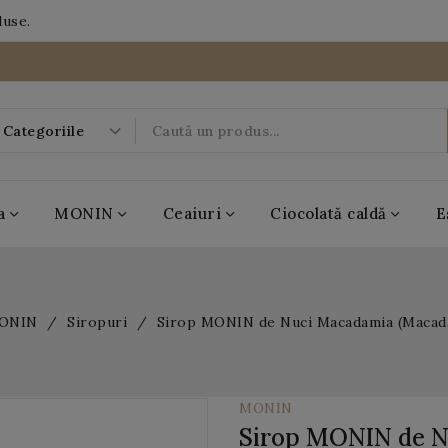
duse.
a
MONIN
Ceaiuri
Ciocolată caldă
E
-20%
ONIN
Siropuri
Sirop MONIN de Nuci Macadamia (Macad
09
16
57
DAYS
HRS
MIN
46
SEC
MONIN
Sirop MONIN de 
BOBOQ
MONIN
Casa de ceai
Antico Eremo
Popping Boba
MONIN
Casa de ceai
Antico Eremo