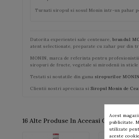
Turnati siropul si sosul Monin intr-un pahar pe
Datorita experientei sale centenare,
brandul M
atent selectionate, preparate cu zahar pur din t
MONIN, marca de referinta pentru profesionistii 
siropuri de fructe, vegetale si mirodenii in sticle 
Testati si noutatile din gama
siropurilor MONI
Clientii nostri apreciaza si
Siropul Monin de Cea
Acest magazin
16 Alte Produse In Aceeasi Categorie:
publicitate. M
utilizate pent
aceste cookie