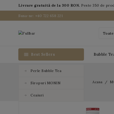
Livrare gratuită de la 300 RON.
Peste 350 de pro
Suna-ne: +40 722 658 221
menu
Best Sellers
Bubble Te
Perle Bubble Tea
Acasa
M
Siropuri MONIN
Ceaiuri