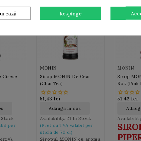
gurează
Respinge
Acc
MONIN
MONIN
 Cirese
Sirop MONIN De Ceai
Sirop MON
(Chai Tea)
Roz (Pink
51,43 lei
51,43 lei
os
Adauga in cos
Adauga
n Stock
Availability:
21 In Stock
Availabilit
SIRO
abil per
(Pret cu TVA valabil per
sticla de 70 cl)
PIPE
herry)
,
Siropul MONIN cu aroma