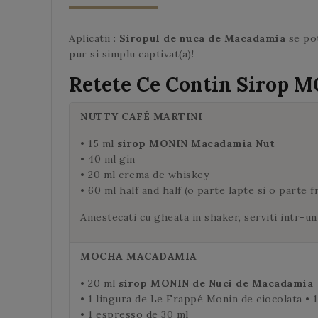
Aplicatii :
Siropul de nuca de Macadamia
se pot
pur si simplu captivat(a)!
Retete Ce Contin Sirop 
NUTTY CAFÉ MARTINI
• 15 ml
sirop MONIN Macadamia Nut
• 40 ml gin
• 20 ml crema de whiskey
• 60 ml half and half (o parte lapte si o parte fr
Amestecati cu gheata in shaker, serviti intr-un
MOCHA
MACADAMIA
• 20 ml
sirop MONIN de Nuci de Macadamia
• 1 lingura de Le Frappé Monin de ciocolata • 
• 1 espresso de 30 ml