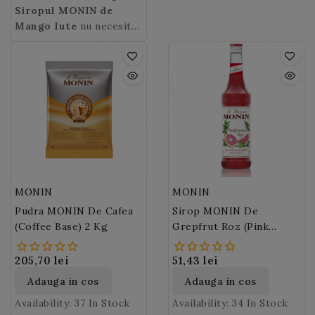
captivanta.
Iute:
Siropul MONIN
bauturi pe baza de
de
numele descoperitorului
face irezistibile.
incomparabila.
Siropul
cafea, cocteluri,
Mango Iute
nu necesita
sau australian John
Monin de Nuci
mocktail-uri, limonade,
refrigerare dupa
Macadam, un botanist de
Macadamia
are un miros
soda.
deschidere.
origine scotiana.
intens, un gust de nuci si
un retrogust de praline.
Culoarea: aurie.
MONIN
MONIN
Pudra MONIN De Cafea
Sirop MONIN De
(Coffee Base) 2 Kg
Grepfrut Roz (Pink
Grepfruit)
205,70 lei
51,43 lei
Adauga in cos
Adauga in cos
Availability:
37 In Stock
Availability:
34 In Stock