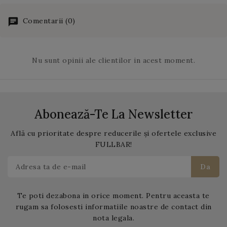
fata si luminati pentru a
cuisoare, un adevarat
fi folositi pe post de
deliciu in sezonul
Comentarii (0)
felinar decorativ.
tomnatic. Fanii cafelei cu
aroma de dovleac picant
(pumpkin spice latte) vor
Nu sunt opinii ale clientilor in acest moment.
fi incantati de
siropul
Monin Pumpkin Spice
!
Abonează-Te La Newsletter
Află cu prioritate despre reducerile și ofertele exclusive
FULLBAR!
Te poti dezabona in orice moment. Pentru aceasta te
rugam sa folosesti informatiile noastre de contact din
nota legala.