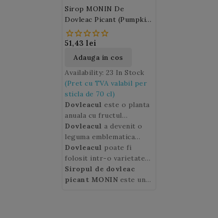
Sirop MONIN De
Dovleac Picant (Pumpkin
Spice)
51,43 lei
Adauga in cos
Availability:
23 In Stock
(Pret cu TVA valabil per
sticla de 70 cl)
Dovleacul
este o planta
anuala cu fructul
voluminos de culoare
Dovleacul
a devenit o
galben-portocaliu ce-i
leguma emblematica
poarta numele.
toamna, in special
Dovleacul
poate fi
datorita sarbatorii de
folosit intr-o varietate
Halloween originara din
de retete culinare dar si
Siropul de dovleac
Insulele Britanice. In
in bauturi.
picant MONIN
este un
traditia moderna de
amestec subtil de
Halloween dovlecii sunt:
dovleac, imbogatit cu
scobiti, taiati in forma de
note de scortisoara si