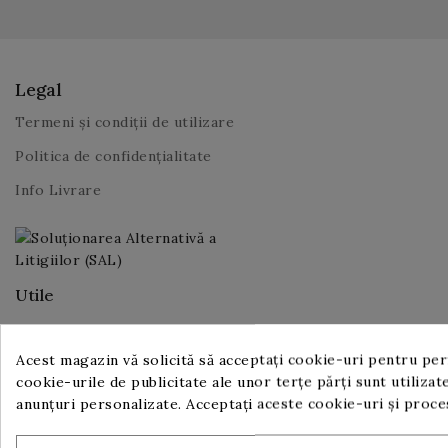
Legal
Termeni și condiții de utilizare
Politica de confidențialitate
Info Livrare
Utile
Despre noi
Acest magazin vă solicită să acceptați cookie-uri pentru perf
Contact
cookie-urile de publicitate ale unor terțe părți sunt utilizate
Proiect IT pentru Digitalizarea IMM-urilor, ediția 2023
anunțuri personalizate. Acceptați aceste cookie-uri și proc
Comunicat de presă începere implementare proiect PNRR