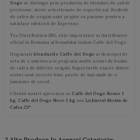
Doge
se distinge prin productia de blenduri de cafele
pretioase, atent selectionate de expertii sai. Boabele
de cafea de origini sunt prajite cu pasiune pentru a
satisface iubitorii de Espresso.
Tea Distribution SRL este importator si distribuitor
oficial in Romania al brandului italian Caffe del Doge.
Degustati
blendurile Caffe del Doge
si descoperiti
arta de a amesteca si praji mai multe soiuri de boabe
de cafea de diferite origini. Raporturile exacte dintre
soiuri sunt secrete bine pazite de mai mult de o
jumatate de secol.
Clientii nostri apreciaza si:
Caffe del Doge Rosso 1
kg
,
Caffe del Doge Nero 1 kg
sau
Lichiorul Monin de
Cafea 25°
2 Alte Produse In Aceeasi Categorie: