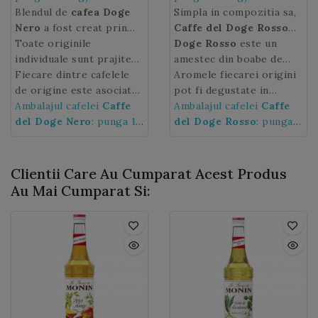
Blendul de
cafea Doge
Simpla in compozitia sa,
Nero
a fost creat prin
Caffe del Doge Rosso
selectarea unei baze de
Toate originile
are o aroma seducatoare
Doge Rosso
este un
cafele Arabica din:
individuale sunt prajite
si o aciditate redusa.
amestec din boabe de
regiunea Alta Mogiana
impreuna pentru a
Fiecare dintre cafelele
cafea 100% Arabica din
Aromele fiecarei origini
din Brazilia, din
obtine o aroma
de origine este asociata
Brazilia, Columbia,
pot fi degustate in
plantatiile din America
echilibrata. Odata
cu numele plantatiei de
Ambalajul cafelei
Caffe
Guatemala si India.
fiecare ceasca de
Ambalajul cafelei
Caffe
Caffe
Centrala si Caraibe si
preparat,
provenienta sau al
del Doge Nero
blendul Caffe
: punga 1
Fiecare cafea de origine
del Doge Rosso.
del Doge Rosso
: punga 1
amestecul acestora cu o
del Doge Nero
producatorului.
kg
exprima
este prajita separat si
kg
cafea spalata Robusta
o personalitate
apoi amestecata la rece,
Indiana, Kaapi Royale.
grandioasa datorita
respectand fidel traditia
Clientii Care Au Cumparat Acest Produs
aromei sale intense si
venetiana „Classico
Au Mai Cumparat Si:
persistente cu note
Veneziano”. Fiecare
rafinate de ciocolata,
dintre cele patru cafele
fara subtilitati amare.
de origini este asociata
cu numele plantatiei de
provenienta sau al
producatorului. Importul
direct si exclusiv in Italia
a cafelelor de origini