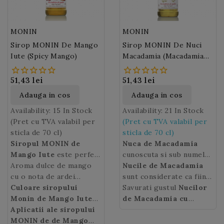
permite trasabilitatea
exacta a
cafelei Caffe
del Doge
.
MONIN
MONIN
Sirop MONIN De Mango
Sirop MONIN De Nuci
Iute (Spicy Mango)
Macadamia (Macadamia
Nuts)
51,43 lei
51,43 lei
Adauga in cos
Adauga in cos
Availability:
15 In Stock
Availability:
21 In Stock
(Pret cu TVA valabil per
(Pret cu TVA valabil per
sticla de 70 cl)
sticla de 70 cl)
Siropul MONIN de
Nuca de Macadamia
Mango Iute
este perfect
cunoscuta si sub numele
pentru cocktailurile tale
Aroma dulce de mango
de nuca de Queensland,
Nucile de Macadamia
cu caracter!
cu o nota de ardei
este fructul
sunt considerate ca fiind
nucului
Serrano a
Culoare siropului
siropului
Macadamia
unele din cele mai
Savurati gustul
, un arbore
Nucilor
Spicy Mango
Monin de Mango Iute
tropical originar din
rafinate nuci din lume.
de Macadamia cu
Monin
(Spicy
Aplicatii ale siropului
ofera o
Australia.
Gustul lor delicat de unt
siropul Monin
Nuca de
care le
experienta gustativa
Mango):
MONIN de de Mango
portocalie
Macadamia
si textura lor crocanta le
reda toata aroma lor
poarta