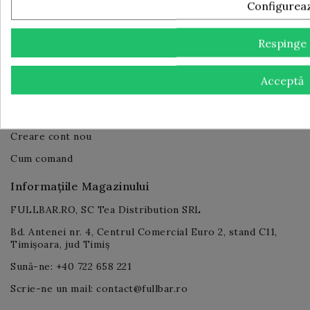
Configurea
Comunicat de presă finalizare implementare proiect
PNRR
Respinge
Contul Tău Client
Log in
Acceptă
Contul tău
Unde e comanda mea
Creare cont nou
Cum comand
Informațiile Magazinului
FULLBAR.RO, SC Tea Distribution SRL
Bd. Antenei nr. 4, Centrul Comercial Euro 2, stand C11,
Timișoara, jud Timiș
Sună-ne: +40 722 658 221
Scrie-ne un mail: contact@fullbar.ro