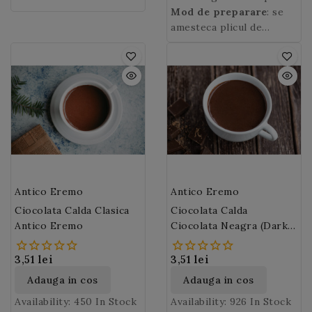
si zahar, la fel de
de viata. Insa sezonul
Mod de preparare
: se
Piureul de Nuca de
irezistibila ca un baton
rece aduce cu el mici
amesteca plicul de
cocos MONIN.
de ciocolata!
placeri
ciocolata calda GOLD
reconfortante,
Clasica Antico
ciocolata
calda Antico Eremo
Eremo
de 30 gr. cu 125
! O
cana de
ml lapte si se fierbe la
ciocolata calda
Gold clasica Antico
steamer.
Eremo
aduce un zambet,
va va incalzi intr-o zi
racoroasa si va va da o
stare de bine.
Antico Eremo
Antico Eremo
Ciocolata Calda Clasica
Ciocolata Calda
Antico Eremo
Ciocolata Neagra (Dark)
Antico Eremo
3,51 lei
3,51 lei
Adauga in cos
Adauga in cos
Availability:
450 In Stock
Availability:
926 In Stock