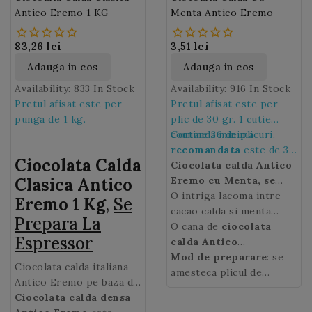
Antico Eremo 1 KG
Menta Antico Eremo
83,26 lei
3,51 lei
Adauga in cos
Adauga in cos
Availability:
833 In Stock
Availability:
916 In Stock
Pretul afisat este per
Pretul afisat este per
punga de 1 kg.
plic de 30 gr. 1 cutie
contine 36 de plicuri.
Comanda minima
recomandata
este de 36
Ciocolata Calda
de plicuri, adica de 1
Ciocolata calda Antico
Clasica Antico
cutie.
Eremo cu Menta
,
se
prepara la Espressor
O intriga lacoma intre
Eremo 1 Kg
,
Se
cacao calda si menta
Prepara La
racoroasa! Nu exista
O cana de
ciocolata
Espressor
nicio modalitate mai buna
calda Antico
de a adauga o nota
Eremo
Mod de preparare
aduce un zambet,
: se
Ciocolata calda italiana
revigoranta la ciocolata
va va incalzi si revigora
amesteca plicul de
Antico Eremo pe baza de
calda decat menta.
intr-o zi racoroasa si va
ciocolata calda Antico
lapte este densa si
Ciocolata calda densa
va da o stare de bine.
Eremo cu Menta
de 30