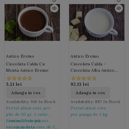
ml lapte si se fierbe la
intr-o zi racoroasa si va
steamer.
va da o stare de bine.
Antico Eremo
Antico Eremo
Ciocolata Calda Cu
Ciocolata Calda -
Menta Antico Eremo
Ciocolata Alba Antico
Eremo 1 Kg
3,51 lei
92,13 lei
Adauga in cos
Adauga in cos
Availability:
916 In Stock
Availability:
887 In Stock
Pretul afisat este per
Pretul afisat este
plic de 30 gr. 1 cutie
per punga de 1 kg.
contine 36 de plicuri.
Comanda minima
recomandata
este de 36