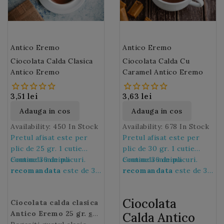
Antico Eremo
Antico Eremo
Ciocolata Calda Clasica
Ciocolata Calda Cu
Antico Eremo
Caramel Antico Eremo
3,51 lei
3,63 lei
Adauga in cos
Adauga in cos
Availability:
450 In Stock
Availability:
678 In Stock
Pretul afisat este per
Pretul afisat este per
plic de 25 gr. 1 cutie
plic de 30 gr. 1 cutie
contine 36 de plicuri.
Comanda minima
contine 36 de plicuri.
Comanda minima
recomandata
este de 36
recomandata
este de 36
de plicuri, adica de 1
de plicuri, adica de 1
cutie.
cutie.
Ciocolata
Ciocolata calda clasica
Antico Eremo 25 gr.
se
Calda Antico