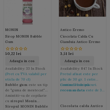
racoroasa si va va da o
zambet, va va incalzi
stare de bine.
intr-o zi racoroasa si va
va da o stare de bine.
MONIN
Antico Eremo
Sirop MONIN Bubble
Ciocolata Calda Cu
Gum
Gianduia Antico Eremo
50,22 lei
3,51 lei
Adauga in cos
Adauga in cos
Availability:
33 In Stock
Availability:
847 In Stock
(Pret cu TVA valabil per
Pretul afisat este per
sticla de 70 cl)
plic de 30 gr. 1 cutie
Bubble gum
este un tip
contine 36 de plicuri.
Comanda minima
de "guma de mestecat"
recomandata
este de 36
conceputa special pentru
Amintiti-va de copilarie
de plicuri, adica de 1
a putea fi umflata sub
cu
siropul Monin
cutie.
Ciocolata calda Antico
forma de balon.
Bubble gum
Siropul MONIN Bubble
cu gust