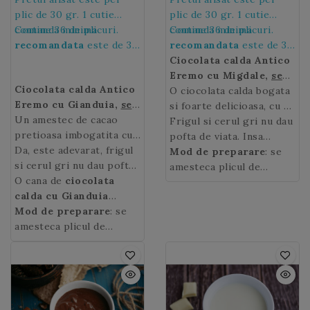
plic de 30 gr. 1 cutie
plic de 30 gr. 1 cutie
contine 36 de plicuri.
Comanda minima
contine 36 de plicuri.
Comanda minima
recomandata
este de 36
recomandata
este de 36
de plicuri, adica de 1
de plicuri, adica de 1
Ciocolata calda Antico
cutie.
cutie.
Eremo cu Migdale
,
se
Ciocolata calda Antico
prepara la Espressor
O ciocolata calda bogata
Eremo cu Gianduia
,
se
si foarte delicioasa, cu o
prepara la Espressor
Un amestec de cacao
aroma subtila de
Frigul si cerul gri nu dau
pretioasa imbogatita cu
migdale.
pofta de viata. Insa
alune de padure ce-i
Da, este adevarat, frigul
sezonul rece aduce cu el
Mod de preparare
: se
ofera
si cerul gri nu dau pofta
ciocolatei calde
mici placeri
amesteca plicul de
cu Gianduia
de viata. Insa sezonul
O cana de
ciocolata
o textura
reconfortante,
ciocolata calda Antico
ciocolata
moale si catifelata.
rece aduce cu el mici
calda cu Gianduia
calda cu migdale
Eremo cu migdale
de 30
placeri
Antico Eremo
Mod de preparare
aduce un
: se
Antico Eremo
gr. cu 125 ml lapte si se
! O cana de
reconfortante,
zambet, va va incalzi
amesteca plicul de
ciocolata
ciocolata calda Antico
fierbe la steamer.
calda Antico Eremo
intr-o zi racoroasa si va
ciocolata calda
de 30
!
Eremo
aduce un zambet,
va da o stare de bine.
gr. cu 125 ml lapte si se
va va incalzi intr-o zi
fierbe la steamer.
racoroasa si va va da o
stare de bine.