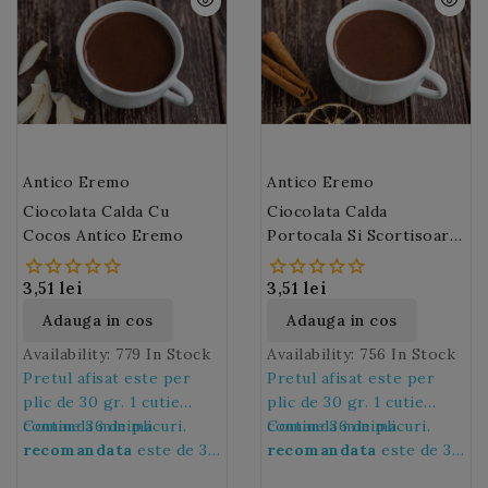
se fierbe la steamer.
in fiecare zi!
Antico Eremo
Antico Eremo
Ciocolata Calda Cu
Ciocolata Calda
Cocos Antico Eremo
Portocala Si Scortisoara
Antico Eremo
3,51 lei
3,51 lei
Adauga in cos
Adauga in cos
Availability:
779 In Stock
Availability:
756 In Stock
Pretul afisat este per
Pretul afisat este per
plic de 30 gr. 1 cutie
plic de 30 gr. 1 cutie
contine 36 de plicuri.
Comanda minima
contine 36 de plicuri.
Comanda minima
recomandata
este de 36
recomandata
este de 36
de plicuri, adica de 1
de plicuri, adica de 1