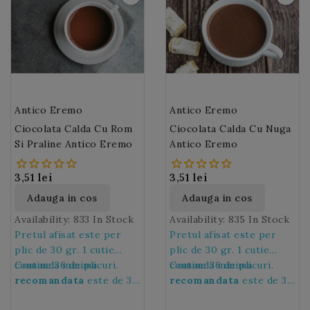
steamer.
Antico Eremo
Antico Eremo
Ciocolata Calda Cu Rom
Ciocolata Calda Cu Nuga
Si Praline Antico Eremo
Antico Eremo
3,51 lei
3,51 lei
Adauga in cos
Adauga in cos
Availability:
833 In Stock
Availability:
835 In Stock
Pretul afisat este per
Pretul afisat este per
plic de 30 gr. 1 cutie
plic de 30 gr. 1 cutie
contine 36 de plicuri.
Comanda minima
contine 36 de plicuri.
Comanda minima
recomandata
este de 36
recomandata
este de 36
de plicuri, adica de 1
de plicuri, adica de 1