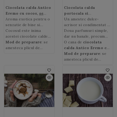
cutie.
cutie.
Ciocolata calda Antico
Ciocolata calda
Eremo
cu cocos
,
se
portocala si
prepara la Espressor
Aroma exotica pentru o
scortisoara Antico
Un amestec dulce-
senzatie de bine si
Eremo,
acrisor si condimentat cu
se prepara la
relaxare!
Cocosul este inima
Espressor
iz mediteranean
Doua parfumuri simple,
acestei ciocolate calde
dar nu banale, precum
exotice, care te va duce
Mod de preparare
: se
portocala si scortisoara,
O cana de
ciocolata
in tari indepartate inca
amesteca plicul de
amplifica gustul
calda Antico Eremo cu
de la prima inghititura. O
ciocolata calda Antico
ciocolatei calde, bautura
portocala si
Mod de preparare
: se
cana de
Eremo cu cocos
ciocolata calda
de 30
calda cea mai indragita a
scortisoara
amesteca plicul de
aduce un
Antico Eremo cu
gr. cu 125 ml lapte si se
sezonului rece.
zambet, va va incalzi
ciocolata calda
Antico
cocos
fierbe la steamer.
aduce un zambet,
intr-o zi racoroasa si va
Eremo
de 30 gr. cu 125
va va incalzi intr-o zi
va da o stare de bine.
ml lapte si se fierbe la
racoroasa si va va da o
steamer.
stare de bine.