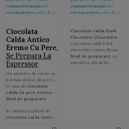
contine 36 de plicuri.
Comanda minima
contine 36 de plicuri.
Comanda minima
recomandata
este de 36
recomandata
este de 36
de plicuri, adica de 1
de plicuri, adica de 1
cutie.
cutie.
Ciocolata
Ciocolata calda Dark
Chocolate (Ciocolata
Calda Antico
neagra) Antico
Ciocolata calda Dark
Eremo Cu Pere
,
Eremo,
chocolate Antico Eremo
se prepara la
Se Prepara La
Espressor
are o aroma unica de
Mod de preparare
: se
Espressor
cacao cu note amaruie
amesteca plicul de
perfect echilibrate ce
ciocolata calda
Un amestec de cacao cu
emana parfumul insulelor
Ciocolata
parfum delicat de pere,
indepartate! Bogata si
neagra
Antico
degustati o specialitate a
O cana de
ciocolata
sofisticata,
Eremo
de 30 gr. cu 125
ciocolata
patiseriei italiene in
calda cu pere
Antico
calda neagra
ml lapte si se fierbe la
se poate
versiune lichida cu
Eremo
Mod de preparare
aduce un zambet,
:
savura la orice ocazie. O
steamer.
textura densa.
va va incalzi intr-o zi
cana de
ciocolata
Se amesteca plicul de
racoroasa si va va da o
calda Dark Chocolate
ciocolata calda
Antico
stare de bine.
Antico Eremo
aduce un
Eremo
de 30 gr. cu 125
zambet, va va incalzi