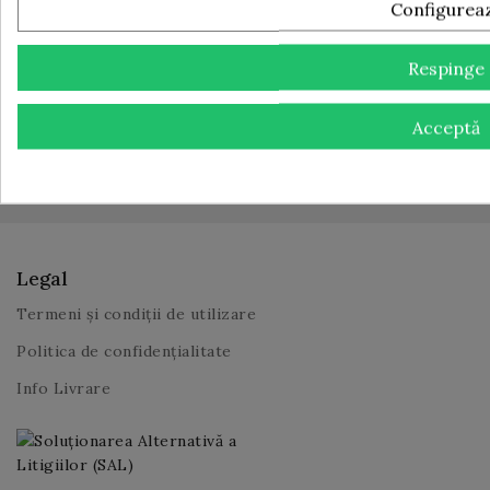
FULLBAR!
Configurea
Respinge
Te poti dezabona in orice moment. Pentru aceasta te
Acceptă
rugam sa folosesti informatiile noastre de contact din
nota legala.
Legal
Termeni și condiții de utilizare
Politica de confidențialitate
Info Livrare