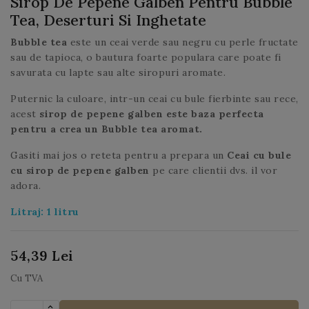
Sirop De Pepene Galben Pentru Bubble
Tea, Deserturi Si Inghetate
Bubble tea
este un ceai verde sau negru cu perle fructate
sau de tapioca, o bautura foarte populara care poate fi
savurata cu lapte sau alte siropuri aromate.
Puternic la culoare, intr-un ceai cu bule fierbinte sau rece,
acest
sirop de pepene galben este baza perfecta
pentru a crea un Bubble tea aromat.
Gasiti mai jos o reteta pentru a prepara un
Ceai cu bule
cu sirop de pepene galben
pe care clientii dvs. il vor
adora.
Litraj: 1 litru
54,39 Lei
Cu TVA