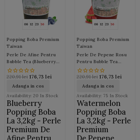
06
12
23
54
06
12
23
54
Popping Boba Premium
Popping Boba Premium
Taiwan
Taiwan
Perle De Afine Pentru
Perle De Pepene Rosu
Bubble Tea (Blueberry
Pentru Bubble Tea
Popping Boba) 3,2 Kg
(Watermelon Popping
Boba) 3,2 Kg
220,91 lei
176,73 lei
220,91 lei
176,73 lei
Adauga in cos
Adauga in cos
Availability:
20 In Stock
Availability:
75 In Stock
Blueberry
Watermelon
Popping Boba
Popping Boba
La 3,2kg - Perle
La 3,2kg - Perle
Premium De
Premium
Afine Pentru
De Pepene