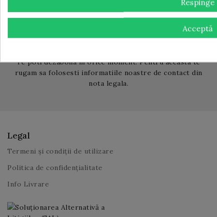
Respinge
Află cu prioritate despre reducerile și ofertele exclusive
FULLBAR!
Acceptă
Te poti dezabona in orice moment. Pentru aceasta te
rugam sa folosesti informatiile noastre de contact din
nota legala.
Legal
Termeni și condiții de utilizare
Politica de confidențialitate
Info Livrare