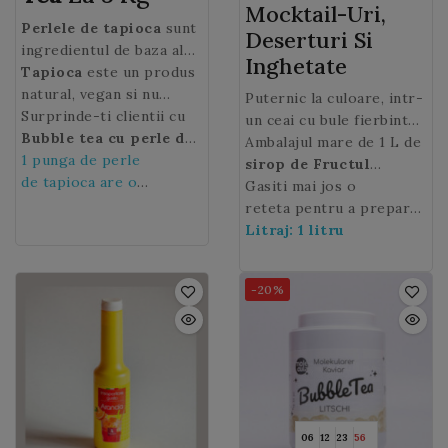
Mocktail-Uri,
Perlele de tapioca
sunt
Deserturi Si
ingredientul de baza al
Inghetate
popularului Bubble Tea.
Tapioca
este un produs
Pentru a asigura cea mai
natural, vegan si nu
Puternic la culoare, intr-
buna calitate a
contine gluten, ceea ce il
Surprinde-ti clientii cu
un ceai cu bule fierbinte
produsului,
face alegerea perfecta
Bubble tea cu perle de
tapioca din
sau rece, acest
Ambalajul mare de 1 L de
sirop de
oferta noastra vine
pentru persoanele cu
tapioca
1 punga de perle
, ii vei incanta pe
fructul pasiunii este
sirop de Fructul
direct din Taiwan
intoleranta!
cei mari, dar si pe cei
de tapioca are o
- tara
baza perfecta pentru a
Pasiunii
Gasiti mai jos o
, este ideal
in care a fost inventata
mici! In timpul
greutate de 3 kg
crea un Bubble tea
pentru profesionistii
reteta pentru a prepara
reteta de Bubble Tea.
degustarii, texturile se
(aproximativ 90 de
exotic dulce-acrisor.
HoReCa.
un
Litraj: 1 litru
Ceai cu bule cu sirop
amesteca in gura. O
portii)
de fructul pasiunii
pe
adevarata experienta
care clientii dvs. il vor
-20%
culinara!
adora.
06
12
23
54