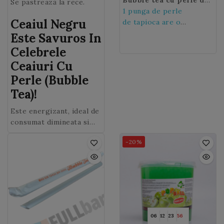
cu 10 litri de apa.
Se pastrează la rece.
oferta noastra vine
pentru persoanele cu
tapioca
1 punga de perle
, ii vei incanta pe
Ceaiul Negru
direct din Taiwan
intoleranta!
cei mari, dar si pe cei
de tapioca are o
- tara
in care a fost inventata
mici! In timpul
greutate de 3 kg
Este Savuros In
reteta de Bubble Tea.
degustarii, texturile se
(aproximativ 90 de
Celebrele
amesteca in gura. O
portii)
Ceaiuri Cu
adevarata experienta
Perle (Bubble
culinara!
Tea)!
Este energizant, ideal de
consumat dimineata si
este exceptional intr-un
-20%
Bubble tea.
06
12
23
54