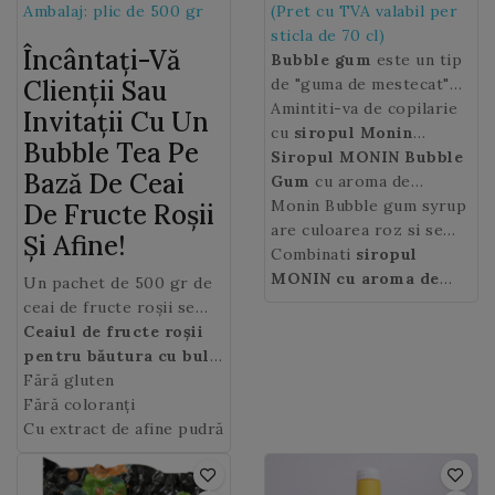
Ambalaj: plic de 500 gr
(Pret cu TVA valabil per
sticla de 70 cl)
Încântați-Vă
Bubble gum
este un tip
Clienții Sau
de "guma de mestecat"
conceputa special pentru
Amintiti-va de copilarie
Invitații Cu Un
a putea fi umflata sub
cu
siropul Monin
Bubble Tea Pe
forma de balon.
Bubble gum
Siropul MONIN Bubble
cu gust
Bază De Ceai
intens si dulce din
Gum
cu aroma de
vremuri mult mai simple
bomboane roz va da o
Monin Bubble gum syrup
De Fructe Roșii
decat cele de astazi.
nota amuzanta oricarui
are culoarea roz si se
Și Afine!
cocktail mai serios sau
poate fi folosit in
Combinati
siropul
unei simple ape minerale
cocktail-uri, soda si
MONIN cu aroma de
Un pachet de 500 gr de
si va aduce cu siguranta
limonade.
guma de bule (Bubble
ceai de fructe roșii se
un zambet pe fata!
gum)
cu iaurt si un strop
amestecă cu 10 litri de
Ceaiul de fructe roșii
de
sirop MONIN de
apă. Se pastrează la rece.
pentru băutura cu bule
Grenadine
si veti obtine
este savuros și te va
Fără gluten
un amestec delicios!
cuceri încă de la prima
Fără coloranți
înghițitură!
Cu extract de afine pudră