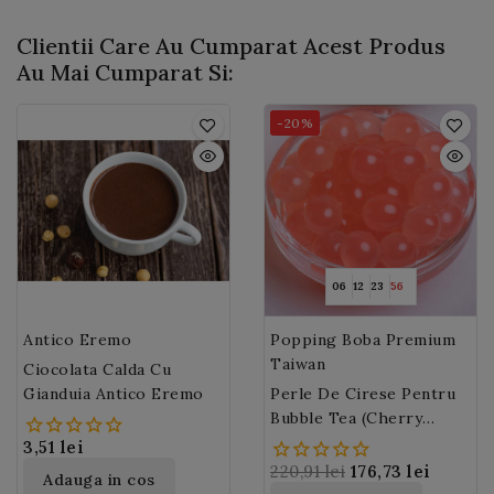
adora.
Clientii Care Au Cumparat Acest Produs
Au Mai Cumparat Si:
-20%
06
12
23
54
Antico Eremo
Popping Boba Premium
Taiwan
Ciocolata Calda Cu
Gianduia Antico Eremo
Perle De Cirese Pentru
Bubble Tea (Cherry
Popping Boba) 3,2 Kg
3,51 lei
220,91 lei
176,73 lei
Adauga in cos