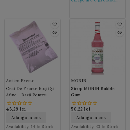
băuturilor sau
tăi o vor adora.
de 3,2 kg
deserturilor.
Antico Eremo
MONIN
Ceai De Fructe Roșii Și
Sirop MONIN Bubble
Afine - Bază Pentru
Gum
Bubble Tea 500 Gr
43,29 lei
50,22 lei
Adauga in cos
Adauga in cos
Availability:
14 In Stock
Availability:
33 In Stock