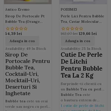
Antico Eremo
POSSMEI
Sirop De Portocale Pt
Perle Lici Pentru Bubble
Bubble Tea (orange
Tea, Caviar Molecular
Syrup) Antico Eremo 1L
Litchi MOLECULA
(Litchi Caviar) 2 Kg
54,39 lei
162,07 lei
129,66 lei
Adauga in cos
Adauga in cos
Availability:
49 In Stock
Availability:
25 In Stock
Cutie De Perle
Sirop De
Portocale Pentru
De Litchi
Bubble Tea,
Pentru Bubble
Cocktail-Uri,
Tea La 2 Kg
Mocktail-Uri,
Surprinde-ti clientii cu
Deserturi Si
un
Bubble Tea cu perle
Inghetate
fructate delicioase um
Bubble Tea
este
plute cu sirop de Lici.
o bautura extrem de
Bubble tea
este un ceai
populara care este un hit
1 cutie de perle de litchi
verde sau negru cu perle
absolut in orice mall, bar
are o greutate de 2 kg