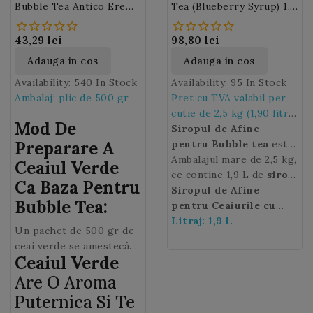
Bubble Tea Antico Eremo
Tea (blueberry Syrup) 1,9
500 Gr
L
43,29 lei
98,80 lei
Adauga in cos
Adauga in cos
Availability:
540 In Stock
Availability:
95 In Stock
Ambalaj: plic de 500 gr
Pret cu TVA valabil per
cutie de 2,5 kg (1,90 litri
Mod De
de sirop)
Siropul de Afine
Preparare A
pentru Bubble tea
este
produs din suc natural,
Ambalajul mare de 2,5 kg,
Ceaiul Verde
ceea ce il face
ce contine 1,9 L de
sirop
Ca Baza Pentru
delicios! Baza unui
de Afine
Siropul de Afine
, este ideal
Bubble Tea:
Bubble Tea savuros este
pentru profesionistii
pentru Ceaiurile cu
siropul, care diversifica
HoReCa.
bule
Litraj: 1,9 l.
nu contine lactoza
Un pachet de 500 gr de
semnificativ gustul
sau gluten, asa ca poate
ceai verde se amestecă
bauturii, oferind o nota
fi servit si persoanelor
Ceaiul Verde
cu 10 litri de apa. Se
fructata interesanta, care
sensibile la aceste
pastrează la rece.
Are O Aroma
completeaza perfect
substante!
Puternica Si Te
gustul perlelor.