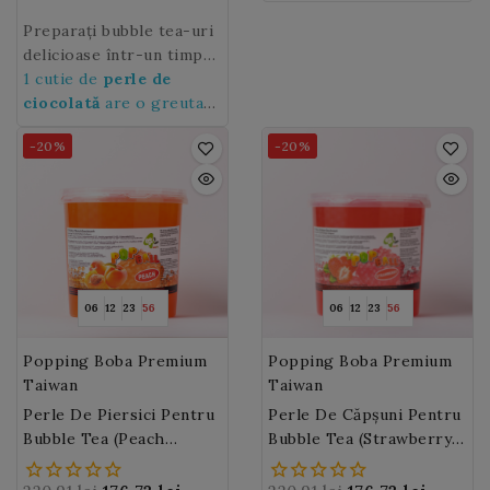
Perlele de lamaie
fructe de padure. De
de 3,2 kg
aduc
perfectă !
succes sigur pentru cei
o nota de aciditate si
asemenea, pot fi
Preparați bubble tea-uri
mici și mari.
prospetime acestei
amestecate cu alte
delicioase într-un timp
bauturi atat de populare
arome de perle de
record cu
1 cutie de
perle de
bilele de
in lumea intreaga.
fructe, precum capsuni,
ciocolată Popping boba
ciocolată
are o greutate
afine, mango sau lychee,
Premium Taiwan
de 3,2 kg
!
pentru a crea bubble
-20%
-20%
tea-uri savuroase.
06
12
23
54
06
12
23
54
Popping Boba Premium
Popping Boba Premium
Taiwan
Taiwan
Perle De Piersici Pentru
Perle De Căpșuni Pentru
Bubble Tea (Peach
Bubble Tea (Strawberry
Popping Boba) 3,2 Kg
Popping Boba) 3,2 Kg