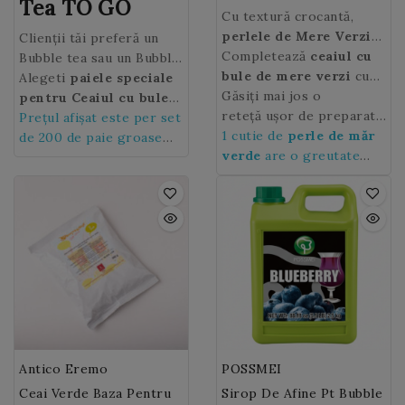
Tea TO GO
Cu textură crocantă,
perlele de Mere Verzi
Clienții tăi preferă un
vor da o notă
Completează
ceaiul cu
Bubble tea sau un Bubble
revigorantă, de
bule de mere verzi
cu
Hot chocolate la pachet
Alegeti
paiele speciale
prospețime în Bubble
lapte sau
Găsiți mai jos o
sirop de fructe
?
pentru Ceaiul cu bule
tea, cocktailuri și în
și voilà, băutura Bubble
reteță ușor de preparat
care le va proteja
Prețul afișat este per set
deserturi.
este gata!
cu
1 cutie de
perle cu suc natural
perle de măr
bautura in miscare, in
de 200 de paie groase
de Mere verzi
verde
are o greutate
pe care
masina sau in transportul
din plastic
clienții tăi o vor adora.
de 3,2 kg
in comun.
biodegradabil.
Antico Eremo
POSSMEI
Ceai Verde Baza Pentru
Sirop De Afine Pt Bubble