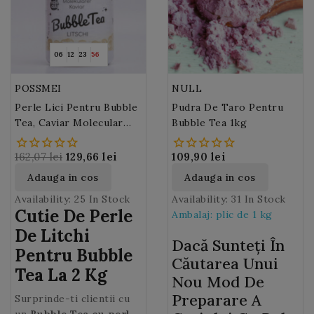
06
12
23
54
POSSMEI
NULL
Perle Lici Pentru Bubble
Pudra De Taro Pentru
Tea, Caviar Molecular
Bubble Tea 1kg
Litchi MOLECULA
(Litchi Caviar) 2 Kg
162,07 lei
129,66 lei
109,90 lei
Adauga in cos
Adauga in cos
Availability:
25 In Stock
Availability:
31 In Stock
Cutie De Perle
Ambalaj: plic de 1 kg
De Litchi
Dacă Sunteți În
Pentru Bubble
Căutarea Unui
Tea La 2 Kg
Nou Mod De
Preparare A
Surprinde-ti clientii cu
un
Bubble Tea cu perle