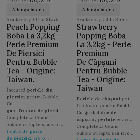
220,91 lei
176,73 lei
220,91 lei
176,73 lei
Adauga in cos
Adauga in cos
Availability:
60 In Stock
Availability:
53 In Stock
Peach Popping
Strawberry
Boba La 3,2kg -
Popping Boba
Perle Premium
La 3,2kg - Perle
De Piersici
Premium
Pentru Bubble
De Căpșuni
Tea - Origine:
Pentru Bubble
Taiwan.
Tea - Origine:
Taiwan
Încearcă
perlele din
piersici
pentru Bubble
Perlele de căpșuni
pot
tea! Prepară un Ceai cu
Cu
fi folosite pentru Bubble
bule cu aceste
gust fructat de piersici
popping
Tea, cafea cu gheață,
Cu gust dulce
de
bobas de piersici
, perluțele
Completeză Ceaiul
vor aduce o
smoothie-uri, băuturi
căpșuni, perluțele
vor
delicioase
notă catifelată tuturor
bubble cu lapte sau sirop
, clienții tăi îl
sau deserturi.
aduce o notă fructată
Completeză Ceaiul
vor adora.
Ceaiurilor cu bule
de fructe și voila, băutura
1 cutie de
perle
dulce tuturor Ceaiurilor
bubble cu lapte sau
sirop
(Bubble tea).
Bubble este gata!
de piersici
are o
cu bule (Bubble tea).
de fructe
1 cutie de
și voila, băutura
perle de