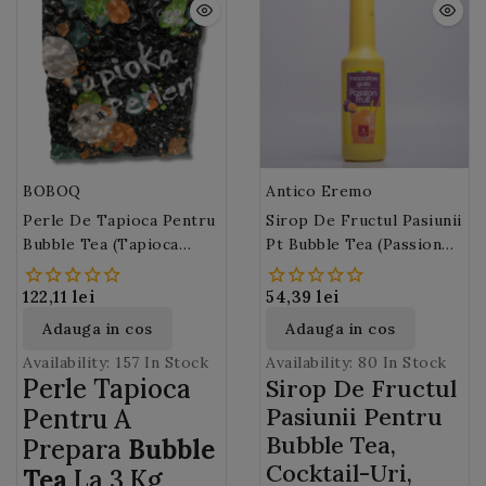
BOBOQ
Antico Eremo
Perle De Tapioca Pentru
Sirop De Fructul Pasiunii
Bubble Tea (Tapioca
Pt Bubble Tea (passion
Bubbles) 3 Kg
Fruit Syrup) Antico
Eremo 1L
122,11 lei
54,39 lei
Adauga in cos
Adauga in cos
Availability:
157 In Stock
Availability:
80 In Stock
Perle Tapioca
Sirop De Fructul
Pasiunii Pentru
Pentru A
Bubble Tea,
Prepara
Bubble
Cocktail-Uri,
Tea
La 3 Kg