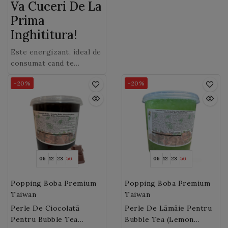
Va Cuceri De La
Prima
Inghititura!
Este energizant, ideal de
consumat cand te
trezesti dimineata sau
-20%
-20%
cand ai nevoie de un
surplus de energie in
timpul zilei si este
savuros intr-un Bubble
tea!
06
12
23
54
06
12
23
54
Popping Boba Premium
Popping Boba Premium
Taiwan
Taiwan
Perle De Ciocolată
Perle De Lămâie Pentru
Pentru Bubble Tea
Bubble Tea (Lemon