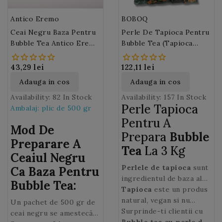
Antico Eremo
BOBOQ
Ceai Negru Baza Pentru
Perle De Tapioca Pentru
Bubble Tea Antico Eremo
Bubble Tea (Tapioca
500 Gr
Bubbles) 3 Kg
43,29 lei
122,11 lei
Adauga in cos
Adauga in cos
Availability:
82 In Stock
Availability:
157 In Stock
Perle Tapioca
Ambalaj: plic de 500 gr
Pentru A
Mod De
Prepara
Bubble
Preparare A
Tea
La 3 Kg
Ceaiul Negru
Perlele de tapioca
sunt
Ca Baza Pentru
ingredientul de baza al
Bubble Tea:
popularului Bubble Tea.
Tapioca
este un produs
Pentru a asigura cea mai
natural, vegan si nu
Un pachet de 500 gr de
buna calitate a
contine gluten, ceea ce il
Surprinde-ti clientii cu
ceai negru se amestecă
produsului,
face alegerea perfecta
Bubble tea cu perle de
tapioca din