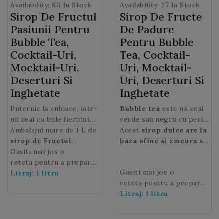
Availability:
80 In Stock
Availability:
27 In Stock
Sirop De Fructul
Sirop De Fructe
Pasiunii Pentru
De Padure
Bubble Tea,
Pentru Bubble
Cocktail-Uri,
Tea, Cocktail-
Mocktail-Uri,
Uri, Mocktail-
Deserturi Si
Uri, Deserturi Si
Inghetate
Inghetate
Puternic la culoare, intr-
Bubble tea
este un ceai
un ceai cu bule fierbinte
verde sau negru cu perle
sau rece, acest
Ambalajul mare de 1 L de
sirop de
fructate sau de tapioca, o
Acest
sirop dulce are la
fructul pasiunii este
sirop de Fructul
bautura foarte populara
baza afine si zmeura
si
baza perfecta pentru a
Pasiunii
Gasiti mai jos o
, este ideal
care poate fi savurata cu
este ideal pentru a face
crea un Bubble tea
pentru profesionistii
reteta pentru a prepara
lapte sau alte siropuri
ceaiuri cu bule calde
Gasiti mai jos o
exotic dulce-acrisor.
HoReCa.
un
Litraj: 1 litru
Ceai cu bule cu sirop
aromate precum
sau reci cu aroma de
siropul
reteta pentru a prepara
de fructul pasiunii
pe
de fructe de padure
fructe rosii de padure.
.
un
Litraj: 1 litru
Ceai cu bule cu sirop
care clientii dvs. il vor
de fructe de padure
pe
adora.
care clientii dvs. il vor