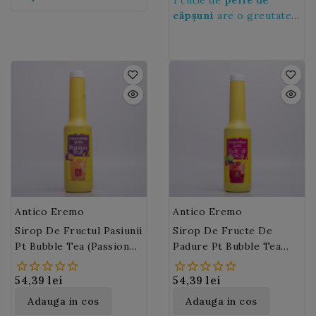
greutate de 3,2 kg
Bubble este gata!
căpșuni
are o greutate
de 3,2 kg
Antico Eremo
Antico Eremo
Sirop De Fructul Pasiunii
Sirop De Fructe De
Pt Bubble Tea (passion
Padure Pt Bubble Tea
Fruit Syrup) Antico
(forest Fruit Syrup)
Eremo 1L
Antico Eremo 1L
54,39 lei
54,39 lei
Adauga in cos
Adauga in cos