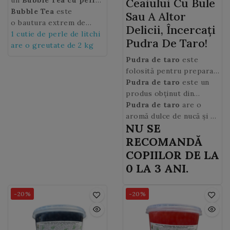
Ceaiului Cu Bule
fructate delicioase um
Bubble Tea
este
Sau A Altor
plute cu sirop de Lici.
o bautura extrem de
Delicii, Încercați
populara care este un hit
1 cutie de perle de litchi
Pudra De Taro!
absolut in orice mall, bar
are o greutate de 2 kg
sau cafenea! Bautura cu
Pudra de taro
este
aspect unic,
Bubble Tea
,
folosită pentru prepara
este o reteta taiwaneza
celebrul Bubble tea, o
Pudra de taro
este un
obtinuta prin
băutură populară care
produs obținut din
amestecarea unei baze
provine din Taiwan și
rădăcină de taro, care
Pudra de taro
are o
de ceai verde sau negru
constă din ceai, cu pudră
este o legumă cu amidon
aromă dulce de nucă și o
cu sirop de fructe, iar la
NU SE
de taro și cu perle de
ce crește în regiunile
culoare violet cenușiu.
final se adaugă
tapioca masticabile sau
tropicale și
RECOMANDĂ
semnatura „bubble”
perle de suc de fructe.
subtropicale.
COPIILOR DE LA
(bule): perlele delicioase
0 LA 3 ANI.
fructate care se scufunda
la baza paharului.
-20%
-20%