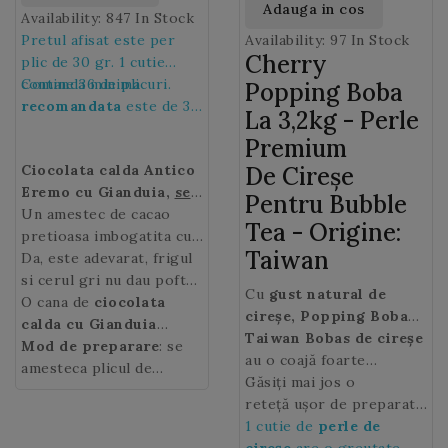
Adauga in cos
Availability:
847 In Stock
Pretul afisat este per
Availability:
97 In Stock
Cherry
plic de 30 gr. 1 cutie
contine 36 de plicuri.
Comanda minima
Popping Boba
recomandata
este de 36
La 3,2kg - Perle
de plicuri, adica de 1
Premium
cutie.
Ciocolata calda Antico
De Cireșe
Eremo cu Gianduia
,
se
Pentru Bubble
prepara la Espressor
Un amestec de cacao
Tea - Origine:
pretioasa imbogatita cu
Taiwan
alune de padure ce-i
Da, este adevarat, frigul
ofera
si cerul gri nu dau pofta
ciocolatei calde
Cu
gust natural de
cu Gianduia
de viata. Insa sezonul
O cana de
ciocolata
o textura
cireșe, Popping Boba
moale si catifelata.
rece aduce cu el mici
calda cu Gianduia
Premium Taiwan
Taiwan Bobas de cireșe
vor
placeri
Antico Eremo
Mod de preparare
aduce un
: se
aduce o notă fructată
au o coajă foarte
reconfortante,
zambet, va va incalzi
amesteca plicul de
ciocolata
delicioasă tuturor
crocantă.
Găsiți mai jos o
calda Antico Eremo
intr-o zi racoroasa si va
ciocolata calda
de 30
!
Ceaiurilor cu bule
reteță ușor de preparat
va da o stare de bine.
gr. cu 125 ml lapte si se
(Bubble tea), cafelelor cu
cu
1 cutie de
perle cu suc natural
perle de
fierbe la steamer.
gheață, smoothie-urilor,
de Cireșe
cireșe
are o greutate
pe care clienții