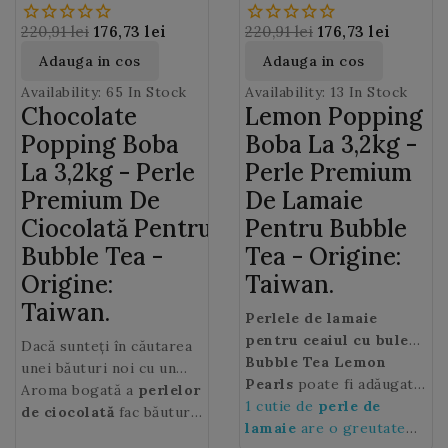
(Chocolate Popping
Popping Boba) 3,2 Kg
Boba) 3,2 Kg
220,91 lei
176,73 lei
220,91 lei
176,73 lei
Adauga in cos
Adauga in cos
Availability:
65 In Stock
Availability:
13 In Stock
Chocolate
Lemon Popping
Popping Boba
Boba La 3,2kg -
La 3,2kg - Perle
Perle Premium
Premium De
De Lamaie
Ciocolată Pentru
Pentru Bubble
Bubble Tea -
Tea - Origine:
Origine:
Taiwan.
Taiwan.
Perlele de lamaie
pentru ceaiul cu bule
Dacă sunteți în căutarea
sunt mici sfere de jeleu
Bubble Tea Lemon
unei băuturi noi cu un
umplute cu suc de lamaie
Pearls
poate fi adăugat
gust delicios —
Aroma bogată a
perlelor
care izbucnesc in gura
la orice tip de ceai, fie
1 cutie de
perle de
Chocolate Bubble Tea
de ciocolată
fac băutura
cand sunt muscate.
verde, negru sau de
lamaie
are o greutate
ar putea fi alegerea
Bubble tea irezistibilă, un