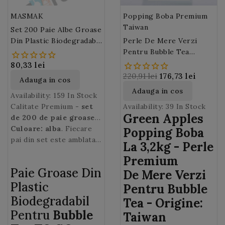
MASMAK
Popping Boba Premium
Taiwan
Set 200 Paie Albe Groase
Din Plastic Biodegradabil
Perle De Mere Verzi
Pentru Bubble Tea
Pentru Bubble Tea
(Green Apples Popping
80,33 lei
Boba) 3,2 Kg
220,91 lei
176,73 lei
Adauga in cos
Adauga in cos
Availability:
159 In Stock
Calitate Premium -
set
Availability:
39 In Stock
Green Apples
de 200 de paie groase
din plastic
Culoare: alba
. Fiecare
Popping Boba
biodegradabil
pai din set este amblatat
- special
La 3,2kg - Perle
concepute pentru a
independent pentru o
Premium
putea savura delicioasele
igiena sporita!
Paie Groase Din
De Mere Verzi
bule din Ceaiurile cu bule
(Bubble tea / Boba tea).
Plastic
Pentru Bubble
Biodegradabil
Tea - Origine:
Pentru
Bubble
Taiwan