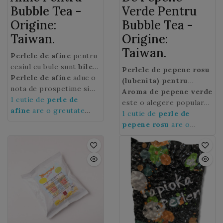
Bubble Tea -
Verde Pentru
Origine:
Bubble Tea -
Taiwan.
Origine:
Taiwan.
Perlele de afine
pentru
ceaiul cu bule sunt
bile
Perlele de pepene rosu
mici de jeleu umplute
Perlele de afine
aduc o
(lubenita) pentru
cu suc de afine
nota de prospetime si
care se
ceaiul cu bule
Aroma de pepene verde
sunt mici
sparg in gura cand sunt
culoare acestei bauturi
1 cutie de
perle de
sfere de jeleu umplute cu
este o alegere populara
muscate. Ingredient
gastronomice si
afine
are o greutate
suc de pepene rosu care
pentru celebrele Bubble
1 cutie de
perle de
preferat in celebrul
racoritoare.
de 3,2 kg
izbucnesc in gura cand
tea de vara, deoarece
pepene rosu
are o
Bubble tea, o bautura
sunt muscate.
este revigoranta,
greutate de 3,2 kg
originara din Taiwan
suculenta, dulce si
care consta din ceai,
colorata.
lapte si perle fructate
sau de tapioca.