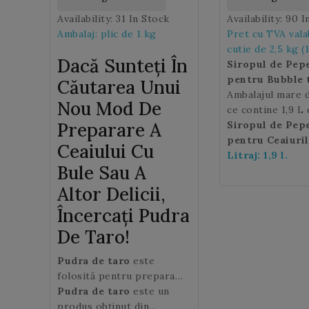
Availability:
31 In Stock
Availability:
90 I
Ambalaj: plic de 1 kg
Pret cu TVA vala
cutie de 2,5 kg (1
Dacă Sunteți În
sirop)
Siropul de Pep
pentru Bubble 
Căutarea Unui
produs din suc n
Ambalajul mare d
Nou Mod De
ceea ce il face
ce contine 1,9 L
Preparare A
delicios! Baza u
de Pepene Verd
Siropul de Pep
Tea savuros este
ideal pentru pro
pentru Ceaiuril
Ceaiului Cu
care diversifica 
HoReCa.
nu contine lacto
Litraj: 1,9 l.
Bule Sau A
bauturii, oferind
gluten, asa ca po
fructata interesa
servit si persoa
Altor Delicii,
completeaza per
sensibile la aces
Încercați Pudra
aroma perlelor.
substante!
De Taro!
Pudra de taro
este
folosită pentru prepara
celebrul Bubble tea, o
Pudra de taro
este un
băutură populară care
produs obținut din