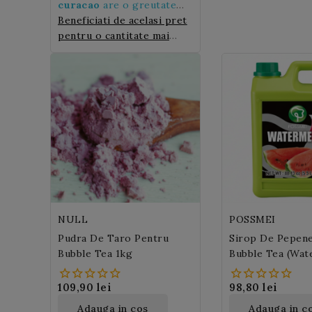
verde confiate care
celebrele Bubble tea,
curacao
are o greutate
izbucnesc in gura cand
deoarece este revigoranta,
de 3,4 kg
Beneficiati de acelasi pret
sunt muscate.
suculenta, dulce si
pentru o cantitate mai
colorata.
mare la noile
perle Blue
Curacao pentru Bubble
Tea
!
NULL
POSSMEI
Pudra De Taro Pentru
Sirop De Pepene
Bubble Tea 1kg
Bubble Tea (wat
Syrup) 1,9 L
109,90 lei
98,80 lei
Adauga in cos
Adauga in c