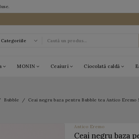
duse.
a
MONIN
Ceaiuri
Ciocolată caldă
E
-20%
Bubble
Ceai negru baza pentru Bubble tea Antico Eremo
08
06
38
DAYS
HRS
MIN
18
SEC
Antico Eremo
Ceai negru baza p
BOBOQ
MONIN
Casa de ceai
Antico Eremo
Popping Boba
MONIN
Casa de ceai
Antico Eremo