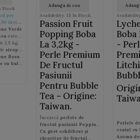
Adauga in cos
Adauga
n Stock
bil per
Availability:
15 In Stock
Availabilit
Passion Fruit
Lyche
,90 litri de
ene Verde
Popping Boba
Boba 
tea
este
La 3,2kg -
- Per
atural,
e 2,5 kg,
 de
sirop
Perle Premium
Prem
nui Bubble
e
ene Rosu
, este
De Fructul
Litch
 siropul,
fesionistii
e cu bule
gustul
za sau
Pasiunii
Bubbl
 o nota
ate fi
Pentru Bubble
nta, care
nelor
Origi
fect
te
Tea - Origine:
Taiwa
Taiwan.
Încearcă
perlele de
Perlele d
fructul pasiunii Popping
ceaiul cu
Boba Premium Taiwan
Cu gust echilibrat și
!
sfere de j
Aroma de 
răcoritor de fructul
Prepară un Bubble Tea cu aceste