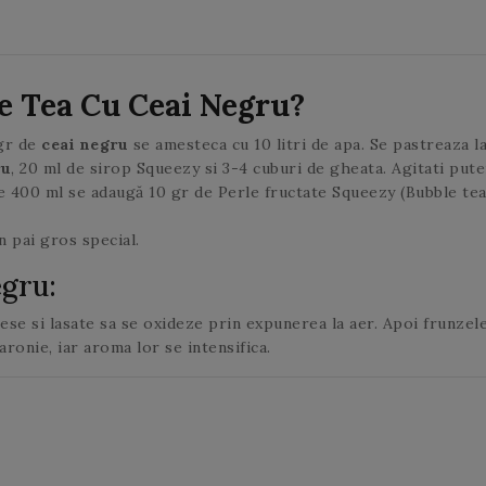
steamer.
ca si ieri!
urma de amarui!
dvs.
steamer.
verde se
ceaiul la infuzat
deschid.
2 minute. In
cazul in care
adaugati o
e Tea Cu Ceai Negru?
cantitate mai
mare de ceai la
 gr de
ceai negru
se amesteca cu 10 litri de apa. Se pastreaza la
infuzat, riscati
ru
, 20 ml de sirop Squeezy si 3-4 cuburi de gheata. Agitati pute
sa obtineti un
 400 ml se adaugă 10 gr de Perle fructate Squeezy (Bubble tea
ceai
amarui. Aceleasi
n pai gros special.
frunze de ceai
egru:
verde pot fi
utilizate de mai
lese si lasate sa se oxideze prin expunerea la aer. Apoi frunzele
multe ori.
ronie, iar aroma lor se intensifica.