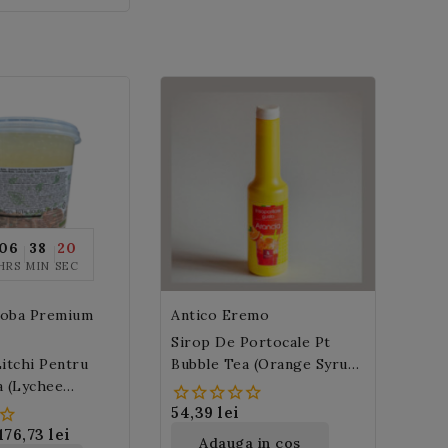
s. il vor adora.
06
38
18
HRS
MIN
SEC
Boba Premium
Antico Eremo
Sirop De Portocale Pt
itchi Pentru
Bubble Tea (orange Syrup)
a (Lychee
Antico Eremo 1L
oba) 3,2 Kg
54,39 lei
176,73 lei
Adauga in cos