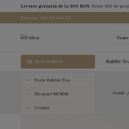
Livrare gratuită de la 300 RON.
Peste 350 de pro
Suna-ne: +40 722 658 221
menu
Best Sellers
Bubble Te
Perle Bubble Tea
Acasa
Siropuri MONIN
Ceaiuri