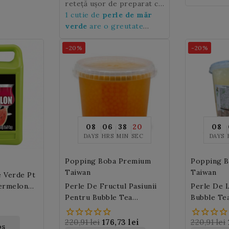
deserturi.
voilà, băutura Bubble este
reteță ușor de preparat cu
clientii dv
gata!
perle cu suc natural de
1 cutie de
perle de măr
Mere verzi
verde
are o greutate
pe care clienții
tăi o vor adora.
de 3,2 kg
-20%
-20%
08
06
38
18
08
DAYS
HRS
MIN
SEC
DAYS
Popping Boba Premium
Popping 
Taiwan
Taiwan
 Verde Pt
ermelon
Perle De Fructul Pasiunii
Perle De L
Pentru Bubble Tea
Bubble Te
(Passion Fruit Popping
Popping B
Boba) 3,2 Kg
220,91 lei
176,73 lei
220,91 lei
os