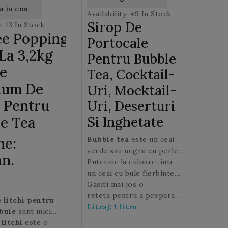
 in cos
Availability:
49 In Stock
Sirop De
y:
13 In Stock
e Popping
Portocale
La 3,2kg
Pentru Bubble
le
Tea, Cocktail-
ium De
Uri, Mocktail-
i Pentru
Uri, Deserturi
e Tea
Si Inghetate
ne:
Bubble tea
este un ceai
verde sau negru cu perle
n.
fructate sau de tapioca, o
Puternic la culoare, intr-
bautura foarte populara
un ceai cu bule fierbinte
care poate fi savurata cu
sau rece, acest
Gasiti mai jos o
sirop de
lapte sau alte siropuri
portocale este baza
reteta pentru a prepara un
e litchi pentru
aromate.
perfecta pentru a crea
Ceai cu bule cu sirop de
Litraj: 1 litru
 bule
sunt mici
un Bubble tea aromat.
portocale
pe care clientii
eleu umplute cu
litchi
este o