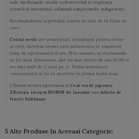
sale medicinale: scade colesterolul si regleaza
tranzitul intestinal, calmand simptomele indigestiei.
Recomandarea expertului nostru in ceai de la Casa de
ceai:
Ceaiul verde
are proprietati stimulante pentru creier
si corp, datorita teinei care actioneaza in organism
timp de aproximativ 6 ore. Prin urmare, se recomanda
sa fie baut dimineata, dar nu mai tarziu de ora 16:00 si
nu mai mult de 2 cani pe zi. Teina stimuleaza
concentratia si va va mentine in forma toata ziua.
Clientii nostri apreciaza si
Ceai verde japonez
Elfentau
,
siropul MONIN de Iasomie
sau
infuzia de
fructe Balthasar
5 Alte Produse In Aceeasi Categorie: