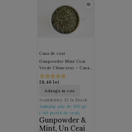
amarui. Aceleasi frunze
de ceai verde pot fi
utilizate de mai multe
ori.
Casa de ceai
Gunpowder Mint Ceai
Verde Chinezesc – Casa
De Ceai M57
26,46 lei
Adauga in cos
Availability:
32 In Stock
Ambalaj: plic de 100 gr
(~40 portii de ceai)
Gunpowder &
Mint, Un Ceai