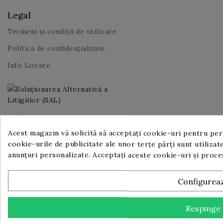
Legal
Termeni și condiții de utilizare
Politica de confidențialitate
Info Livrare
Utile
Acest magazin vă solicită să acceptați cookie-uri pentru perf
Despre noi
cookie-urile de publicitate ale unor terțe părți sunt utilizate
Contact
anunțuri personalizate. Acceptați aceste cookie-uri și proc
Proiect IT pentru Digitalizarea IMM-urilor, ediția 2023
Configurea
Comunicat de presă începere implementare proiect PNRR
Comunicat de presă finalizare implementare proiect
PNRR
Respinge