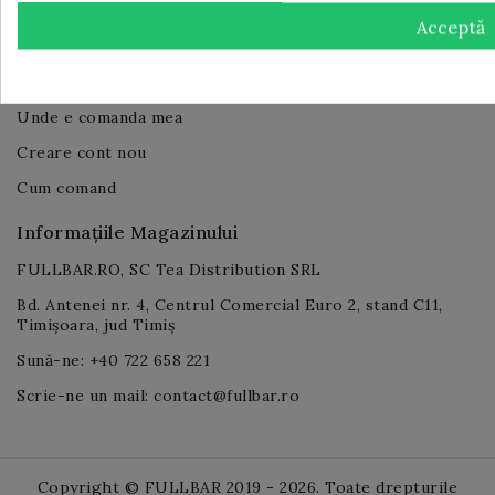
Contul Tău Client
Acceptă
Log in
Contul tău
Unde e comanda mea
Creare cont nou
Cum comand
Informațiile Magazinului
FULLBAR.RO, SC Tea Distribution SRL
Bd. Antenei nr. 4, Centrul Comercial Euro 2, stand C11,
Timișoara, jud Timiș
Sună-ne: +40 722 658 221
Scrie-ne un mail: contact@fullbar.ro
Copyright © FULLBAR 2019 - 2026. Toate drepturile