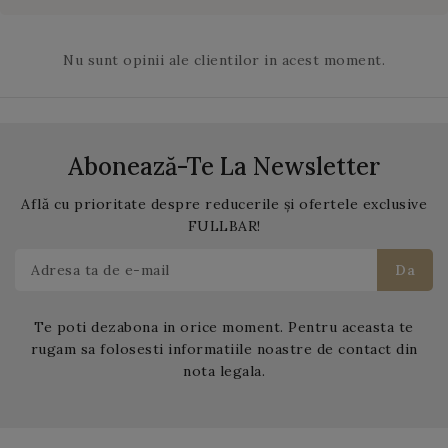
niste mici perle si arata
ca niste bile de praf de
Nu sunt opinii ale clientilor in acest moment.
pusca. La sfarsitul
procesului de preparare,
bilele de ceai sunt
amestecate cu
frunze de
menta
.
Abonează-Te La Newsletter
Află cu prioritate despre reducerile și ofertele exclusive
FULLBAR!
Te poti dezabona in orice moment. Pentru aceasta te
rugam sa folosesti informatiile noastre de contact din
nota legala.