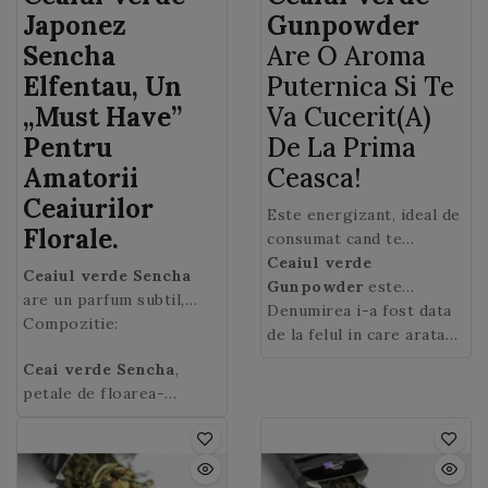
Japonez
Gunpowder
Sencha
Are O Aroma
Elfentau, Un
Puternica Si Te
„must Have”
Va Cucerit(a)
Pentru
De La Prima
Amatorii
Ceasca!
Ceaiurilor
Este energizant, ideal de
Florale.
consumat cand te
trezesti dimineata sau
Ceaiul verde
Ceaiul verde Sencha
cand ai nevoie de un
Gunpowder
este
are un parfum subtil,
surplus de energie in
originar din provincia
Denumirea i-a fost data
accente iodate si note
Compozitie:
timpul zilei.
Zhejiang din sud-estul
de la felul in care arata
vegetale. Il veti adora in
Chinei.
frunzele de ceai uscate –
Ceai verde Sencha
,
combinatia cu petalele de
ca praful de pusca. Cand
petale de floarea-
floarea soarelui,
adaugati apa pentru
soarelui, albastrele,
albastrele si trandafir,
infuzare, frunzele de ceai
petale de trandafir,
flori cu parfum dulce, si
verde se deschid.
aroma de mango si
cu bergamota, care aduce