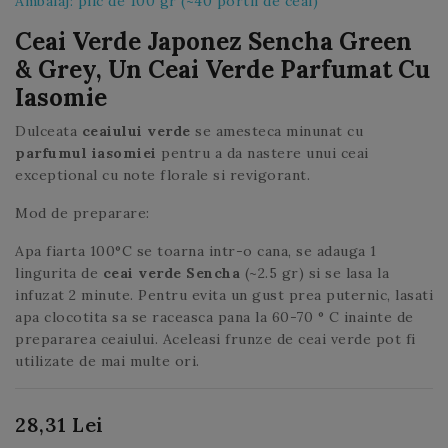
Ambalaj: plic de 100 gr (~40 portii de ceai)
Ceai Verde Japonez Sencha Green
& Grey, U
N Ceai Verde Parfumat Cu
Iasomie
Dulceata
ceaiului verde
se amesteca minunat cu
parfumul iasomiei
pentru a da nastere unui ceai
exceptional cu note florale si revigorant.
Mod de preparare:
Apa fiarta 100°C se toarna intr-o cana, se adauga 1
lingurita de
ceai verde Sencha
(~2.5 gr) si se lasa la
infuzat 2 minute. Pentru evita un gust prea puternic, lasati
apa clocotita sa se raceasca pana la 60-70 ° C inainte de
prepararea ceaiului. Aceleasi frunze de ceai verde pot fi
utilizate de mai multe ori.
28,31 Lei