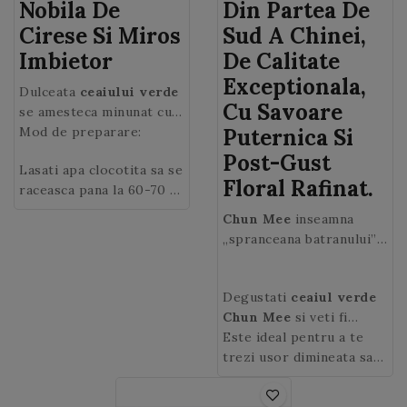
Nobila De
Din Partea De
Cirese Si Miros
Sud A Chinei,
Imbietor
De Calitate
Exceptionala,
Dulceata
ceaiului verde
Cu Savoare
se amesteca minunat cu
parfumul petalelor de
Mod de preparare:
Puternica Si
bujor si de trandafir
Post-Gust
Lasati apa clocotita sa se
pentru a da nastere unui
Floral Rafinat.
raceasca pana la 60-70 °
ceai exceptional cu note
C dupa care o puteti
florale extrem de
Chun Mee
inseamna
turna intr-o cana si
placute.
„spranceana batranului”,
adauga 1 lingurita de
iar numele ceaiului verde
ceai verde Sencha
(~2.5
provine de la forma
gr). Lasati ceaiul la
Degustati
ceaiul verde
frunzelor mici rasucite.
infuzat 2 minute. In cazul
Chun Mee
si veti fi
in care adaugati o
cucerit(a) de la prima
Este ideal pentru a te
cantitate mai mare de
ceasca!
trezi usor dimineata sau
ceai la infuzat, riscati sa
pentru a-ti da un plus de
obtineti un ceai
energie in timpul zilei.