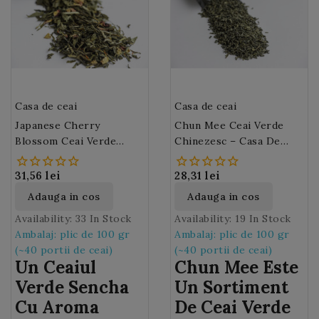
bergamota.
acestui intreg complex
vegetal un plus de
prospetime.
Casa de ceai
Casa de ceai
Japanese Cherry
Chun Mee Ceai Verde
Blossom Ceai Verde
Chinezesc – Casa De
Japonez Sencha – Casa
Ceai M42
De Ceai M46
31,56 lei
28,31 lei
Adauga in cos
Adauga in cos
Availability:
33 In Stock
Availability:
19 In Stock
Ambalaj: plic de 100 gr
Ambalaj: plic de 100 gr
(~40 portii de ceai)
(~40 portii de ceai)
Un Ceaiul
Chun Mee Este
Verde Sencha
Un Sortiment
Cu Aroma
De Ceai Verde