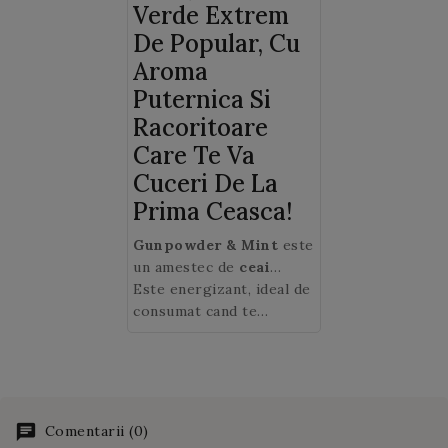
Verde Extrem
De Popular, Cu
Aroma
Puternica Si
Racoritoare
Care Te Va
Cuceri De La
Prima Ceasca!
Gunpowder & Mint
este
un amestec de
ceai
verde chinezesc si
Este energizant, ideal de
frunze de menta
consumat cand te
. Ceaiul
verde provine din
trezesti dimineata sau
provincia Zhejiang din
cand ai nevoie de un
sud-estul Chinei. Numele
surplus de energie in
sau „praf de pusca” se
timpul zilei.
datoreaza faptului ca
Comentarii (0)
frunzele sunt stranse ca