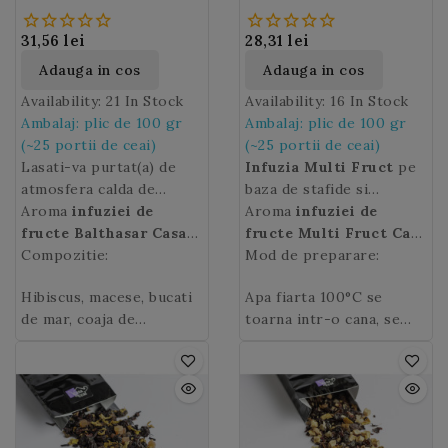
(M162)
(M161)
31,56 lei
28,31 lei
Adauga in cos
Adauga in cos
Availability:
21 In Stock
Availability:
16 In Stock
Ambalaj: plic de 100 gr
Ambalaj: plic de 100 gr
(~25 portii de ceai)
(~25 portii de ceai)
Lasati-va purtat(a) de
Infuzia Multi Fruct
pe
atmosfera calda de
baza de stafide si
Craciun si delectati-va cu
Aroma
infuziei de
hibiscus parfumata cu
Aroma
infuziei de
infuzia de fructe
fructe Balthasar Casa
coacaze, soc, ananas,
fructe Multi Fruct Casa
Balthasar
de ceai
Compozitie:
: gust de
, cu parfum
papaia, portocale si
de ceai
Mod de preparare:
: gust delicios de
imbietor de scortisoara,
ciocolata toffee si
mango este o noutate
ananas, mango si
Hibiscus, macese, bucati
Apa fiarta 100°C se
coji de portocale si mar.
scortisoara.
care va va incanta cu
maracuja.
de mar, coaja de
toarna intr-o cana, se
siguranta simturile.
portocala, bucati de
adauga 2 lingurite de
papaya (papaya, zahar,
ceai de fructe „Multi
acid citric, clorura de
Fruct”
(~4 gr) si se lasa
calciu), scortisoara, flori
la infuzat 5-10 minute. Se
de galbenele, sofranel,
poate indulci cu miere