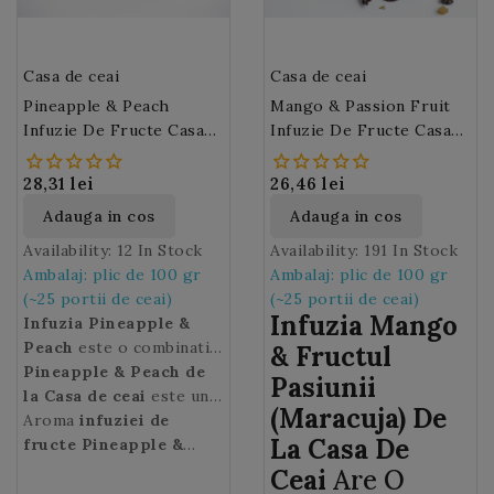
Casa de ceai
Casa de ceai
Pineapple & Peach
Mango & Passion Fruit
Infuzie De Fructe Casa
Infuzie De Fructe Casa
De Ceai (M66)
De Ceai (M75)
28,31 lei
26,46 lei
Adauga in cos
Adauga in cos
Availability:
12 In Stock
Availability:
191 In Stock
Ambalaj: plic de 100 gr
Ambalaj: plic de 100 gr
(~25 portii de ceai)
(~25 portii de ceai)
Infuzia Mango
Infuzia Pineapple &
Peach
este o combinatie
& Fructul
de fructe atent alese si
Pineapple & Peach de
Pasiunii
care se completeaza unul
la Casa de ceai
este un
(Maracuja) De
pe altul pentru a va
ceai pe placul oricui ! Se
Aroma
infuziei de
La Casa De
incanta simturile :
poate consuma atat cald
fructe Pineapple &
ananas, piersica
cat si rece (Ice Tea) iar
Peach Casa de ceai
, mar,
:
Ceai
Are O
papaya, fulgi de morcov,
fructele se pot savura
gust delicios de
ananas