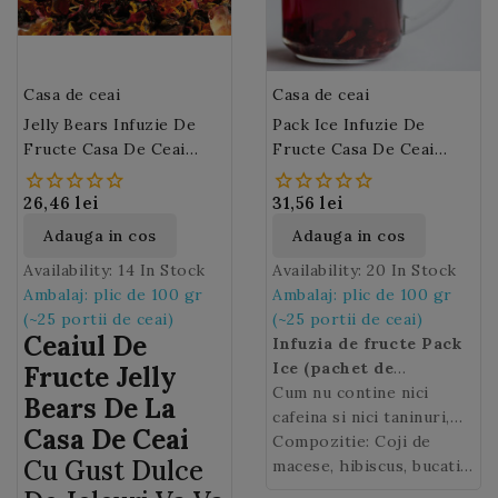
petale de floarea-
soarelui.
Casa de ceai
Casa de ceai
Jelly Bears Infuzie De
Pack Ice Infuzie De
Fructe Casa De Ceai
Fructe Casa De Ceai
(M67)
(M163)
26,46 lei
31,56 lei
Adauga in cos
Adauga in cos
Availability:
14 In Stock
Availability:
20 In Stock
Ambalaj: plic de 100 gr
Ambalaj: plic de 100 gr
(~25 portii de ceai)
(~25 portii de ceai)
Ceaiul De
Infuzia de fructe Pack
Ice (pachet de
Fructe Jelly
gheata)
Cum nu contine nici
este o
Bears
De La
combinatie de fructe
cafeina si nici taninuri,
Casa De Ceai
atent alese si care se
este perfect pentru toti
Compozitie: Coji de
Cu Gust Dulce
completeaza unul pe
membrii familiei mici si
macese, hibiscus, bucati
altul pentru a va incanta
mari. O
de mar, coji de portocale
infuzie de