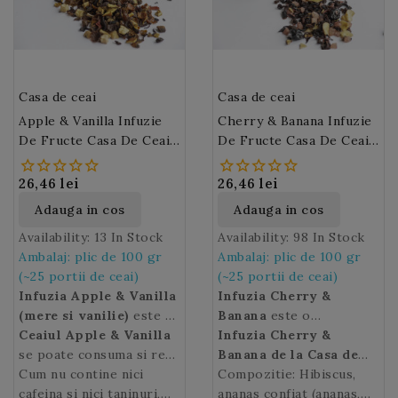
amestec cand deschideti
ambalajul: jeleurile in
forma de inimioare din
extracte de plante.
Casa de ceai
Casa de ceai
Apple & Vanilla Infuzie
Cherry & Banana Infuzie
De Fructe Casa De Ceai
De Fructe Casa De Ceai
(M175)
(M74)
26,46 lei
26,46 lei
Adauga in cos
Adauga in cos
Availability:
13 In Stock
Availability:
98 In Stock
Ambalaj: plic de 100 gr
Ambalaj: plic de 100 gr
(~25 portii de ceai)
(~25 portii de ceai)
Infuzia Apple & Vanilla
Infuzia Cherry &
(mere si vanilie)
este un
Banana
este o
ceai cu care te incalzesti
Ceaiul Apple & Vanilla
combinatie uimitoare de
Infuzia Cherry &
in serile racoroase,
se poate consuma si rece
fructe pentru infuzat 5
Banana de la Casa de
combate stresul si
(Ice Tea), iar fructele se
Cum nu contine nici
pana la 10 minute:
ceai
Compozitie: Hibiscus,
este foarte
stimuleaza sistemul
pot savura dupa infuzie.
cafeina si nici taninuri,
hibiscus, ananas, stafide,
apreciata de copii mai
ananas confiat (ananas,