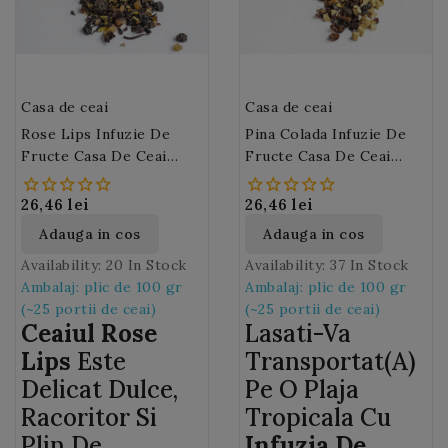
afine, bucatele de vanilie.
sau zahar.
Casa de ceai
Casa de ceai
Rose Lips Infuzie De
Pina Colada Infuzie De
Fructe Casa De Ceai
Fructe Casa De Ceai
(M77)
(M65)
26,46 lei
26,46 lei
Adauga in cos
Adauga in cos
Availability:
20 In Stock
Availability:
37 In Stock
Ambalaj: plic de 100 gr
Ambalaj: plic de 100 gr
(~25 portii de ceai)
(~25 portii de ceai)
Ceaiul Rose
Lasati-Va
Lips
Este
Transportat(a)
Delicat Dulce,
Pe O Plaja
Racoritor Si
Tropicala Cu
Plin De
Infuzia De