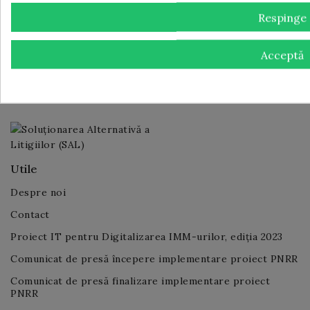
Respinge
Legal
Termeni și condiții de utilizare
Acceptă
Politica de confidențialitate
Info Livrare
Utile
Despre noi
Contact
Proiect IT pentru Digitalizarea IMM-urilor, ediția 2023
Comunicat de presă începere implementare proiect PNRR
Comunicat de presă finalizare implementare proiect
PNRR