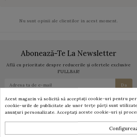
Nu sunt opinii ale clientilor in acest moment.
Abonează-Te La Newsletter
Află cu prioritate despre reducerile și ofertele exclusive
FULLBAR!
Acest magazin vă solicită să acceptați cookie-uri pentru perf
Te poti dezabona in orice moment. Pentru aceasta te
cookie-urile de publicitate ale unor terțe părți sunt utilizate
rugam sa folosesti informatiile noastre de contact din
anunțuri personalizate. Acceptați aceste cookie-uri și proc
nota legala.
Configurea