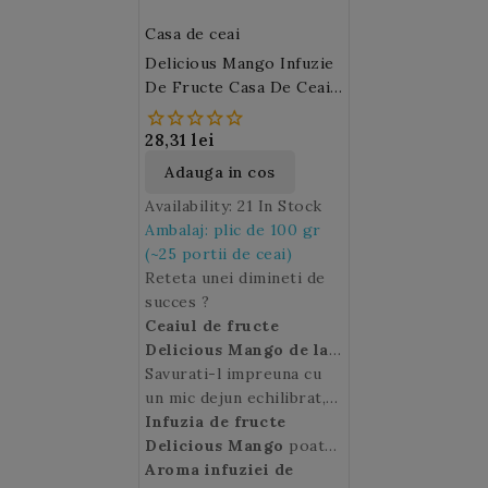
amestec cand deschideti
Casa de ceai
ambalajul: jeleurile in
Delicious Mango Infuzie
forma de ursuleti din
De Fructe Casa De Ceai
extracte de plante.
(M166)
28,31 lei
Adauga in cos
Availability:
21 In Stock
Ambalaj: plic de 100 gr
(~25 portii de ceai)
Reteta unei dimineti de
succes ?
Ceaiul de fructe
Delicious Mango de la
Casa de Ceai
Savurati-l impreuna cu
, o multime
de bucati de fructe de
un mic dejun echilibrat,
infuzat intr-o cana,
pentru un inceput de zi
Infuzia de fructe
pentru a obtine un gust
sanatos.
Delicious Mango
poate
delicios si foarte fin de
fi bauta si rece in zilele
Aroma infuziei de