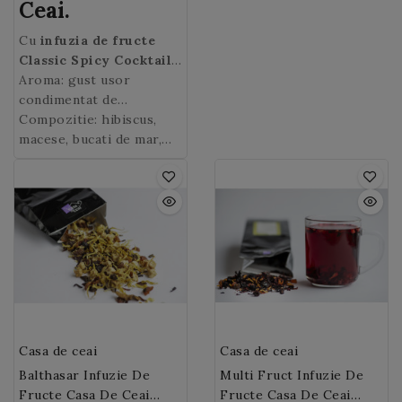
Ceai.
Cu
infuzia de fructe
Classic Spicy Cocktail
(cocktail clasic picant)
Aroma: gust usor
savurati esentialul
condimentat de
sarbatorilor de iarna:
portocale si scortisoara.
Compozitie: hibiscus,
bucati de mar, coaja de
macese, bucati de mar,
portocale si lamaie si
coaja de portocala si de
scortisoara. Cateva
lamaie, migdale tocate,
ingrediente completeaza
scortisoara, aroma.
si indulcesc subtil
aromele tipice de
Craciun: hibiscus, macese
si migdale.
Casa de ceai
Casa de ceai
Balthasar Infuzie De
Multi Fruct Infuzie De
Fructe Casa De Ceai
Fructe Casa De Ceai