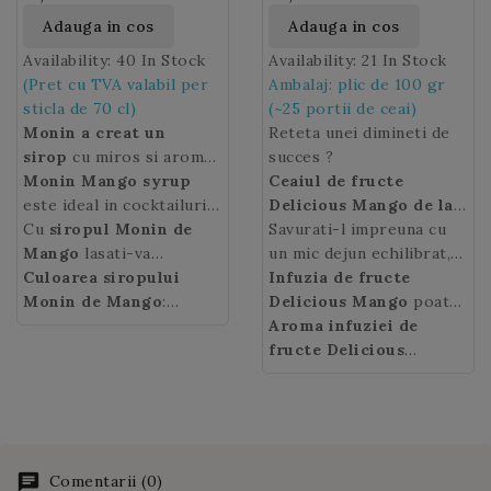
Adauga in cos
Adauga in cos
Availability:
40 In Stock
Availability:
21 In Stock
(Pret cu TVA valabil per
Ambalaj: plic de 100 gr
sticla de 70 cl)
(~25 portii de ceai)
Monin a creat un
Reteta unei dimineti de
sirop
cu miros si aroma
succes ?
de mango dulce cu o
Monin Mango syrup
Ceaiul de fructe
usoara aciditate.
este ideal in cocktailuri,
Delicious Mango de la
vinuri aromatizate,
Cu
siropul Monin de
Casa de Ceai
Savurati-l impreuna cu
, o multime
limonade, mocktailuri,
Mango
lasati-va
de bucati de fructe de
un mic dejun echilibrat,
latte, ice tea sau pur si
imaginatia sa zboare si
Culoarea siropului
infuzat intr-o cana,
pentru un inceput de zi
Infuzia de fructe
simplu in apa pura,
creati retete noi de
Monin de Mango
:
pentru a obtine un gust
sanatos.
Delicious Mango
poate
carora le va da o nota
cocktail-uri cu parfum de
galben.
delicios si foarte fin de
fi bauta si rece in zilele
Aroma infuziei de
exotica! Revizitati
vacanta.
mango!
insorite.
fructe Delicious
retetele de bauturi cu
Mango:
gust exotic de
sirop de mango si
mango.
compuneti un meniu de
vara cu cocktailuri
precum Daiquiri.
Comentarii (0)