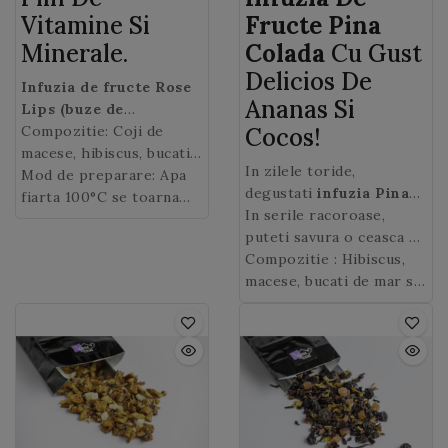
Vitamine Si
Fructe Pina
Minerale.
Colada
Cu Gust
Delicios De
Infuzia de fructe Rose
Ananas Si
Lips (buze de
trandafir) de la Casa de
Compozitie: Coji de
Cocos!
ceai
macese, hibiscus, bucati
are la baza: macese,
In zilele toride,
hibiscus, coji de citrice,
de mar, coji de portocala
Mod de preparare: Apa
degustati
infuzia Pina
fragi si bucati de mar. O
si lamaie, fragi.
fiarta 100°C se toarna
Colada
In serile racoroase,
rece si
bautura fierbinte de
intr-o cana, se adauga 2
descoperiti o adevarata
puteti savura o ceasca de
iarna, ideala pentru un
lingurite de
ceai de
explozie de arome
ceai Pina Colada
Compozitie : Hibiscus,
cald cu
moment de relaxare!
fructe Rose Lips
(~4 gr)
exotice, un ceai conceput
o carte buna in mana,
macese, bucati de mar si
si se lasa la infuzat 5-10
pentru placere pur si
pentru a va incalzi trupul
de ananas (ananas, zahar,
minute. Se poate indulci
simplu.
si sufletul!
acid citric), fulgi de
cu miere sau zahar.
cocos, coaja de
portocala, aroma.