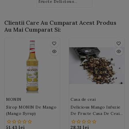
mango!
insorite.
fructe Delicious
Mango:
gust exotic de
mango.
Clientii Care Au Cumparat Acest Produs
Au Mai Cumparat Si:
MONIN
Casa de ceai
Sirop MONIN De Mango
Delicious Mango Infuzie
(Mango Syrup)
De Fructe Casa De Ceai
(M166)
51,43 lei
28,31 lei