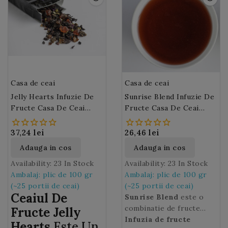
Casa de ceai
Casa de ceai
Jelly Hearts Infuzie De
Sunrise Blend Infuzie De
Fructe Casa De Ceai
Fructe Casa De Ceai
(M169)
(M192)
37,24 lei
26,46 lei
Adauga in cos
Adauga in cos
Availability:
23 In Stock
Availability:
23 In Stock
Ambalaj: plic de 100 gr
Ambalaj: plic de 100 gr
(~25 portii de ceai)
(~25 portii de ceai)
Ceaiul De
Sunrise Blend
este o
combinatie de fructe
Fructe Jelly
atent selectate pentru a
Infuzia de fructe
Hearts
Este Un