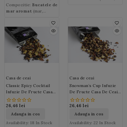
imunitar.
este perfect pentru toti
Compozitie:
Parfumul fin al
Bucatele de
fulgi de banane si cirese
mici si mai mari.
zahar din trestie, acid
bucatilor de mar cu
membrii familiei mici si
mar aromat
(mar,
confiate. Aroma intensa a
citric), stafide (stafide,
vanilie este imbietor !
mari.
aroma, acid citric,
cireselor si bananelor
ulei de floarea-soarelui),
vitamina C) (81.5%),
din acest ceai poate fi
fulgi de banana
(banana,
bucatele de mar
(15%),
savurata fierbinte sau
ulei de cocos, zahar din
aroma.
rece (ice tea sau
trestie, aroma) (8.5%),
mocktail).
cirese confiate
(cirese,
zahar, ulei de floarea-
soarelui) (8.5%), aroma
de cirese si banane
Casa de ceai
Casa de ceai
Classic Spicy Cocktail
Snowman’s Cup Infuzie
Infuzie De Fructe Casa
De Fructe Casa De Ceai
De Ceai (M71)
(M168)
26,46 lei
26,46 lei
Adauga in cos
Adauga in cos
Availability:
18 In Stock
Availability:
22 In Stock