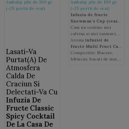
Ambalaj: plic de 100 gr
Ambalaj: plic de 100 gr
(~25 portii de ceai)
(~25 portii de ceai)
Infuzia de fructe
Snowman’s Cup (ceasca
omului de zapada)
Cum nu contine nici
pe
baza de macese si
cafeina si nici taninuri,
hibiscus parfumata cu
este perfect pentru toti
Aroma
infuziei de
coaja de portocale si
membrii familiei, de la cei
fructe Multi Fruct Casa
Lasati-Va
fulgi de cocos, migdale si
mici la cei mai mari.
de ceai
Compozitie: Macese,
: gust acrisor,
Purtat(a) De
flori de sofranel si
aromat, cu usoare note
hibiscus, bucati de mar,
albastrele, are un gust
de scortisoara.
coaja de portocala, fulgi
Atmosfera
placut, echilibrat.
de cocos, migdale, bucati
Calda De
de ananas (ananas, zahar,
Craciun Si
acid citric), sofranel,
Delectati-Va Cu
flori de albastrele,
aroma.
Infuzia De
Fructe Classic
Spicy Cocktail
De La Casa De