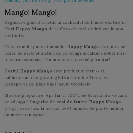
Ambalaj: plic de 100 gr (~25 portii de ceai)
Mango! Mango!
Regasiti-i gustul fructat in cocktailul de fructe exotice si
flori
Happy Mango
de la Casa de ceai, de infuzat in apa
fierbinte.
Dupa cum ii spune si numele,
Happy Mango
este un ceai
vesel, de savurat alaturi de cei dragi la caldura sobei intr-
o seara racoroasa. Un moment convivial garantat!
Ceaiul Happy Mango
este perfect si intr-o zi
calduroasa: o singura inghititura de Ice Tea va va
transporta pe plaja unei insule tropicale!
Mod de preparare: Apa fiarta 100°C se toarna intr-o cana,
se adauga 2 lingurite de
ceai de fructe Happy Mango
(~4 gr) si se lasa la infuzat 5-10 minute. Se poate indulci
cu miere sau zahar.