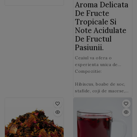
Aroma Delicata
fructul pasiunii, caise si
dupa infuzie.
si piersici.
De Fructe
mango.
Tropicale Si
Note Acidulate
De Fructul
Pasiunii.
Ceaiul va ofera o
experienta unica de
parfumuri fructate:
Compozitie:
hibiscus, boabe de soc,
Hibiscus, boabe de soc,
stafide, macese, papaya,
stafide, coji de macese,
mango si petale de
papaya confiat (papaya,
floarea soarelui.
zahar), mango granulat
(sirop de glucoza din
grau, piure de mango,
agent de ingrosare:
alginat de sodiu) (4%),