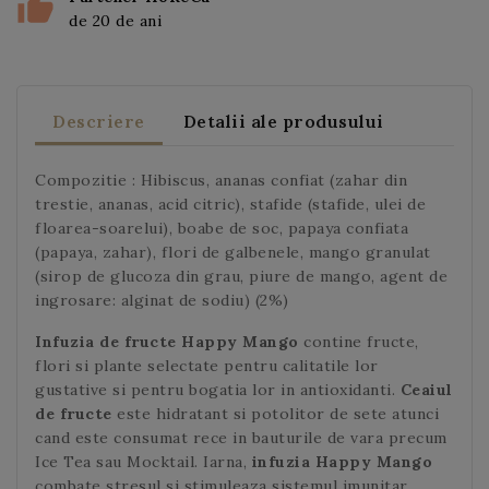
de 20 de ani
Descriere
Detalii ale produsului
Compozitie : Hibiscus, ananas confiat (zahar din
trestie, ananas, acid citric), stafide (stafide, ulei de
floarea-soarelui), boabe de soc, papaya confiata
(papaya, zahar), flori de galbenele, mango granulat
(sirop de glucoza din grau, piure de mango, agent de
ingrosare: alginat de sodiu) (2%)
Infuzia de fructe Happy Mango
contine fructe,
flori si plante selectate pentru calitatile lor
gustative si pentru bogatia lor in antioxidanti.
Ceaiul
de fructe
este hidratant si potolitor de sete atunci
cand este consumat rece in bauturile de vara precum
Ice Tea sau Mocktail. Iarna,
infuzia Happy Mango
combate stresul si stimuleaza sistemul imunitar.