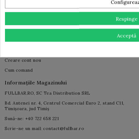
Configurea
Comunicat de presă finalizare implementare proiect
PNRR
Respinge
Contul Tău Client
Log in
Acceptă
Contul tău
Unde e comanda mea
Creare cont nou
Cum comand
Informațiile Magazinului
FULLBAR.RO, SC Tea Distribution SRL
Bd. Antenei nr. 4, Centrul Comercial Euro 2, stand C11,
Timișoara, jud Timiș
Sună-ne: +40 722 658 221
Scrie-ne un mail: contact@fullbar.ro