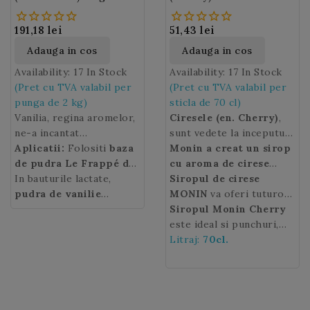
191,18 lei
51,43 lei
Adauga in cos
Adauga in cos
Availability:
17 In Stock
Availability:
17 In Stock
(Pret cu TVA valabil per
(Pret cu TVA valabil per
punga de 2 kg)
sticla de 70 cl)
Vanilia, regina aromelor,
Ciresele (en. Cherry)
,
ne-a incantat
sunt vedete la inceputul
intotdeauna deserturile
Aplicatii:
Folositi
baza
anotimpului vara si sunt
Monin a creat un sirop
si bauturile. Preparati
de pudra Le Frappé de
fructe rotunde de
cu aroma de cirese
smoothie-uri si shake-
Vanilie MONIN
In bauturile lactate,
culoare adesea rosie, mai
coapte
Siropul de cirese
, de culoare rosu
uri delicioase intr-un
pentru prepararea
pudra de vanilie
rar galbena.
inchis.
MONIN
va oferi tuturor
Ciresele
,
timp record cu
milkshake-
MONIN
se imbina
pudra de
fructe suculente, dulci,
bauturilor un "gust"
Siropul Monin Cherry
Vanilie “Le Frappé de
urilor, smoothie-urilor,
excelent cu siropurile cu
carnoase, catifelate si
delicios de vara.
este ideal si punchuri,
MONIN”
cafelelor sau
arome de nuci si alte
!
deosebit de delicioase,
Asociati-l cu cola sau o
limonade, cocktailuri,
Litraj:
70cl.
ciocolatelor. 1 lingura
mirodenii precum
sunt folosite in diverse
bere pentru a obtine o
mocktailuri si
este suficienta, daca este
alunele, migdalele,
preparate culinare.
bautura speciala.
smoothieuri pe tot
combinata cu un produs
ghimbirul.
parcursul anului.
MONIN (sirop, sos, piuré