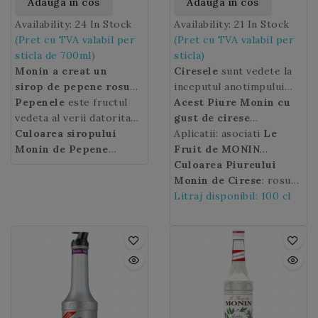
Adauga in cos
Adauga in cos
Availability:
24 In Stock
Availability:
21 In Stock
(Pret cu TVA valabil per
(Pret cu TVA valabil per
sticla de 700ml)
sticla)
Monin a creat un
Ciresele
sunt vedete la
sirop de pepene rosu
inceputul anotimpului
care promite sa redea
Pepenele
este fructul
vara.
Acest Piure Monin cu
aroma autentica a
vedeta al verii datorita
gust de cirese
fructului in bauturile
proprietatilor sale
Culoarea siropului
proaspete si suculente
Aplicatii: asociati
Le
preparate de
racoritoare si
Monin de Pepene
va fi ideal pentru
Fruit de MONIN
dumneavoastra. Folositi
hidratante. De la aperitiv
(Watermelon)
: rosu.
prepararea de
Cherry
Culoarea Piureului
in cocktailuri cu
siropul Monin de
la desert, aplicatiile
cocktailuri delicioase,
rozmarin sau tarhon
Monin de Cirese
: rosu
pepene rosu
pepenelui
sunt diverse:
pentru a va
limonade sau Ice Tea in
pentru a va uimi
inchis.
Litraj disponibil: 100 cl
improspata ceaiurile,
in retete culinare, salate,
orice moment al
oaspetii. Il puteti folosi
mocktail-urile, shake-
deserturi, sucuri sau
anului!
chiar si in deserturi cum
urile si cocktailurile
cocktail-uri. Este perfect
ar fi: placintele de cirese
exotice.
in bauturile revigorante
ale bunicii sau in
de vara.
delicioasa prajitura
Padurea Neagra!