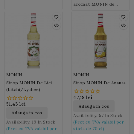
cocktail-urilor dvs.
exotic cu o savoare
persoane. In insula
tuturor creatiilor
pronuntat si intens de
aromat MONIN de
exceptionala dulce
Martinica,
dumneavoastra.
menta cu cu un gust de
Menta Glaciala
siropul de
: alba
Frosted
acrisoara, originar din
menta glaciala (menta
Mint Syrup Monin
proaspetime indelungata.
translucida.
este
America de Sud. Numele
alba)
perfect pentru
este folosit pentru
fructului pasiunii provine
inlaturarea spiritelor
limonadele de vara !
din cuvantul indian
negative.
"marauya" care semnifica
"fructe consumate dintr-
o inghititura".
MONIN
MONIN
Sirop MONIN De Lici
Sirop MONIN De Ananas
(Litchi/Lychee)
47,18 lei
51,43 lei
Adauga in cos
Adauga in cos
Availability:
57 In Stock
Availability:
19 In Stock
(Pret cu TVA valabil per
(Pret cu TVA valabil per
sticla de 70 cl)