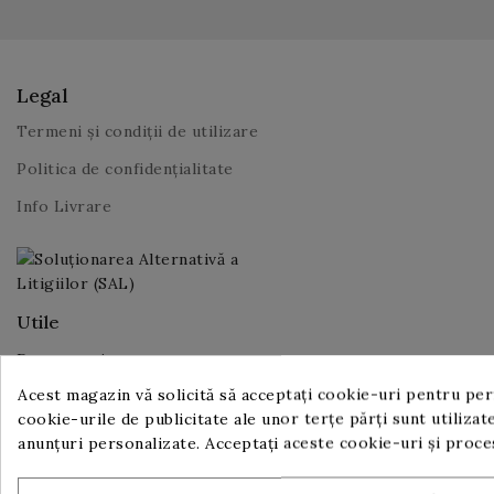
Legal
Termeni și condiții de utilizare
Politica de confidențialitate
Info Livrare
Utile
Despre noi
Acest magazin vă solicită să acceptați cookie-uri pentru perf
Contact
cookie-urile de publicitate ale unor terțe părți sunt utilizate
Proiect IT pentru Digitalizarea IMM-urilor, ediția 2023
anunțuri personalizate. Acceptați aceste cookie-uri și proc
Comunicat de presă începere implementare proiect PNRR