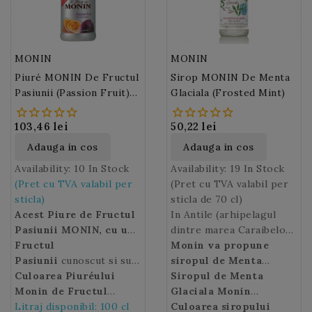
MONIN
MONIN
Piuré MONIN De Fructul
Sirop MONIN De Menta
Pasiunii (Passion Fruit)
Glaciala (Frosted Mint)
100 Cl
103,46 lei
50,22 lei
Adauga in cos
Adauga in cos
Availability:
10 In Stock
Availability:
19 In Stock
(Pret cu TVA valabil per
(Pret cu TVA valabil per
sticla)
sticla de 70 cl)
Acest Piure de Fructul
In Antile (arhipelagul
Pasiunii MONIN, cu un
dintre marea Caraibelor,
gust echilibrat si
Fructul
golful Mexic si oceanul
Monin va propune
racoritor de fructul
Pasiunii
cunoscut si sub
Atlantic), o credinta
siropul de Menta
pasiunii si cateva note
denumirea de Chinola,
Culoarea Piuréului
populara spune ca un
Glaciala (Frosted
Siropul de Menta
acidulate, va aduce o
Parcha, Lilikoi sau
Monin de Fructul
sirop de menta glaciala
Mint)
Glaciala Monin
ideal pentru a da
nota exotica tuturor
Grandilla, est un fruct
Pasiunii
Litraj disponibil: 100 cl
: portocalie.
poate separa doua
gust ultra racoritor
concentreaza parfumul
Culoarea siropului