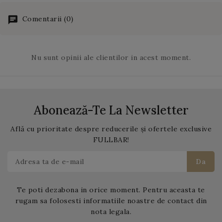
de fructe) sau 2 linguri,
daca
pudra de
Comentarii (0)
vanilie
este folosita
singura.
Nu sunt opinii ale clientilor in acest moment.
Abonează-Te La Newsletter
Află cu prioritate despre reducerile și ofertele exclusive
FULLBAR!
Te poti dezabona in orice moment. Pentru aceasta te
rugam sa folosesti informatiile noastre de contact din
nota legala.