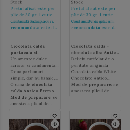
Stock
Stock
Pretul afisat este per
Pretul afisat este per
plic de 30 gr. 1 cutie
plic de 30 gr. 1 cutie
contine 36 de plicuri.
Comanda minima
contine 36 de plicuri.
Comanda minima
recomandata
este de
recomandata
este de
36 de plicuri, adica de 1
36 de plicuri, adica de 1
cutie.
cutie.
Ciocolata calda
Ciocolata calda -
portocala si
ciocolata alba Antico
scortisoara Antico
Un amestec dulce-
Eremo
Deliciu catifelat de o
,
se prepara la
Eremo,
acrisor si condimentat
se prepara la
Espressor
puritate originala
Espressor
cu iz mediteranean
Doua parfumuri
Ciocolata calda White
simple, dar nu banale,
Chocolate Antico
precum portocala si
O cana de
ciocolata
Eremo este cea mai
Mod de preparare
: se
scortisoara, amplifica
calda Antico Eremo
dulce ciocolata calda,
amesteca plicul de
gustul ciocolatei calde,
cu portocala si
Mod de preparare
: se
laptoasa si
ciocolata calda
bautura calda cea mai
scortisoara
amesteca plicul de
aduce un
reconfortanta, contine
alba
Antico Eremo
de
indragita a sezonului
zambet, va va incalzi
ciocolata
un amestec de unt de
30 gr. cu 125 ml lapte
rece.
intr-o zi racoroasa si
calda
Antico
cacao si lapte praf,
si se fierbe la steamer.
va va da o stare de
Eremo
de 30 gr. cu 125
fara nicio urma de
bine.
ml lapte si se fierbe la
amarui! O cana de