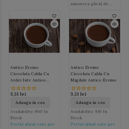
reconfortante,
gr. cu 125 ml lapte si se
ciocola
reconfortante,
un zambet, va va incalzi
amesteca plicul de
ciocola
ta calda Antico
fierbe la steamer.
ta calda Antico
intr-o zi racoroasa si
ciocolata calda
de 30
Eremo
! O cana de
Eremo
va va da o stare de
gr. cu 125 ml lapte si se
!
ciocolata calda cu
bine.
fierbe la steamer.
rom si praline Antico
Eremo
aduce un
zambet, va va incalzi
intr-o zi racoroasa si
va va da o stare de
bine.
Antico Eremo
Antico Eremo
Ciocolata Calda Cu
Ciocolata Calda Cu
Ardei Iute Antico
Migdale Antico Eremo
Eremo
3,51 lei
3,51 lei
Adauga in cos
Adauga in cos
Availability:
860 In
Availability:
916 In
Stock
Stock
Pretul afisat este per
Pretul afisat este per