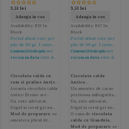
Eremo
3,51 lei
3,51 lei
Adauga in cos
Adauga in cos
Availability:
833 In
Availability:
847 In
Stock
Stock
Pretul afisat este per
Pretul afisat este per
plic de 30 gr. 1 cutie
plic de 30 gr. 1 cutie
contine 36 de plicuri.
Comanda minima
contine 36 de plicuri.
Comanda minima
recomandata
este de
recomandata
este de
36 de plicuri, adica de 1
36 de plicuri, adica de 1
cutie.
cutie.
Ciocolata calda cu
Ciocolata calda
rom si praline Antico
Antico
Eremo
Aceasta ciocolata calda
,
se prepara la
Eremo cu Gianduia
Un amestec de cacao
,
Espressor
Antico Eremo are
se prepara la
pretioasa imbogatita
aroma intensa de rom
Da, este adevarat,
Espressor
cu alune de padure ce-i
Da, este adevarat,
este imbogatita cu
frigul si cerul gri nu
ofera
frigul si cerul gri nu
ciocolatei calde
praline crocante
dau pofta de viata. Insa
Mod de preparare
: se
cu Gianduia
dau pofta de viata. Insa
O cana de
ciocolata
o textura
pentru deliciul
sezonul rece aduce cu
amesteca plicul de
moale si catifelata.
sezonul rece aduce cu
calda cu Gianduia
clientilor dvs.
el mici placeri
ciocolata calda
de 30
el mici placeri
Antico Eremo
Mod de preparare
aduce
: se