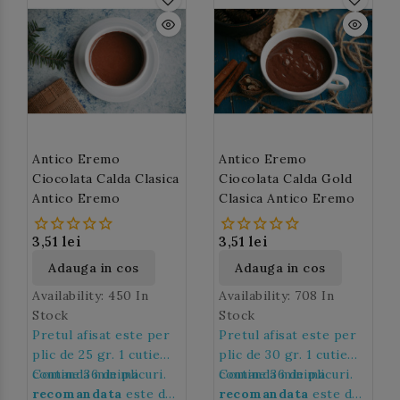
Antico Eremo
Antico Eremo
Ciocolata Calda Clasica
Ciocolata Calda Gold
Antico Eremo
Clasica Antico Eremo
3,51 lei
3,51 lei
Adauga in cos
Adauga in cos
Availability:
450 In
Availability:
708 In
Stock
Stock
Pretul afisat este per
Pretul afisat este per
plic de 25 gr. 1 cutie
plic de 30 gr. 1 cutie
contine 36 de plicuri.
Comanda minima
contine 36 de plicuri.
Comanda minima
recomandata
este de
recomandata
este de