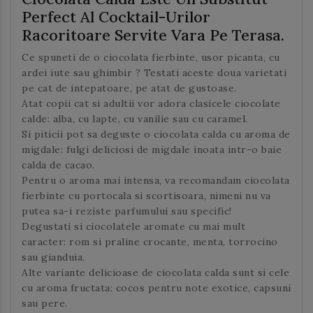
Perfect Al
Cocktail-Urilor
Racoritoare Servite Vara Pe Terasa
.
Ce spuneti de o ciocolata fierbinte, usor picanta, cu
ardei iute sau ghimbir ? Testati aceste doua varietati
pe cat de intepatoare, pe atat de gustoase.
Atat copii cat si adultii vor adora clasicele ciocolate
calde: alba, cu lapte, cu vanilie sau cu caramel.
Si piticii pot sa deguste o ciocolata calda cu aroma de
migdale: fulgi deliciosi de migdale inoata intr-o baie
calda de cacao.
Pentru o aroma mai intensa, va recomandam ciocolata
fierbinte cu portocala si scortisoara, nimeni nu va
putea sa-i reziste parfumului sau specific!
Degustati si ciocolatele aromate cu mai mult
caracter: rom si praline crocante, menta, torrocino
sau gianduia.
Alte variante delicioase de ciocolata calda sunt si cele
cu aroma fructata: cocos pentru note exotice, capsuni
sau pere.