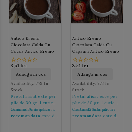
steamer.
ciocolata calda
alba Antico Eremo
aduce un zambet, va va
incalzi intr-o zi
racoroasa si va va da o
stare de bine.
Antico Eremo
Antico Eremo
Ciocolata Calda Cu
Ciocolata Calda Cu
Cocos Antico Eremo
Capsuni Antico Eremo
3,51 lei
3,51 lei
Adauga in cos
Adauga in cos
Availability:
779 In
Availability:
773 In
Stock
Stock
Pretul afisat este per
Pretul afisat este per
plic de 30 gr. 1 cutie
plic de 30 gr. 1 cutie
contine 36 de plicuri.
Comanda minima
contine 36 de plicuri.
Comanda minima
recomandata
este de
recomandata
este de
36 de plicuri, adica de 1
36 de plicuri, adica de 1
cutie.
cutie.