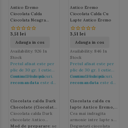
Antico Eremo
Antico Eremo
Ciocolata Calda
Ciocolata Calda Cu
Ciocolata Neagra
Lapte Antico Eremo
(Dark) Antico Eremo
3,51 lei
3,51 lei
Adauga in cos
Adauga in cos
Availability:
926 In
Availability:
846 In
Stock
Stock
Pretul afisat este per
Pretul afisat este per
plic de 30 gr. 1 cutie
plic de 30 gr. 1 cutie
contine 36 de plicuri.
Comanda minima
contine 36 de plicuri.
Comanda minima
recomandata
este de
recomandata
este de
36 de plicuri, adica de 1
36 de plicuri, adica de 1
cutie.
cutie.
Ciocolata calda Dark
Ciocolata calda cu
Chocolate (Ciocolata
lapte Antico Eremo
,
neagra) Antico
Ciocolata calda Dark
se prepara la
Cea mai indragita
Eremo,
chocolate Antico
se prepara la
Espressor
armonie intre lapte si
Espressor
Eremo are o aroma
Mod de preparare
: se
cacao!
Degustati ciocolata