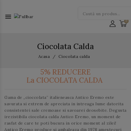
menu
Ciocolata Calda
Acasa
Ciocolata calda
5% REDUCERE
La CIOCOLATA CALDA
Gama de
„cioccolata” italieneasca Antico Eremo
este
savurata si extrem de apreciata in intreaga lume datorita
consistentei sale cremoase si savoarei deosebite. Degusta
irezistibila
ciocolata calda Antico Eremo
, un moment de
rasfat de care te poti bucura in orice moment al zilei!
Antico Eremo
produce si ambaleaza din 1978 amestecuri