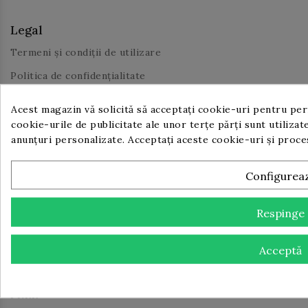
Legal
Termeni și condiții de utilizare
Politica de confidențialitate
Info Livrare
Acest magazin vă solicită să acceptați cookie-uri pentru perf
cookie-urile de publicitate ale unor terțe părți sunt utilizate
anunțuri personalizate. Acceptați aceste cookie-uri și proc
Utile
Configurea
Despre noi
Respinge
Contact
Proiect IT pentru Digitalizarea IMM-urilor, ediția 2023
Acceptă
Comunicat de presă începere implementare proiect PNRR
Comunicat de presă finalizare implementare proiect
PNRR