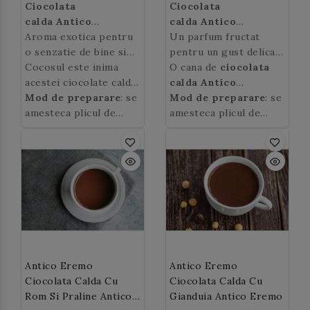
Ciocolata
Ciocolata
calda Antico
calda Antico
Eremo
Aroma exotica pentru
cu cocos
,
se
Eremo
Un parfum fructat
cu capsuni
,
se
prepara la Espressor
o senzatie de bine si
prepara la Espressor
pentru un gust delicat
relaxare!
Cocosul este inima
de vara! Aroma
O cana de
ciocolata
acestei ciocolate calde
exploziva de capsuni
calda Antico
exotice, care te va
Mod de preparare
: se
armonios combinata cu
Eremo cu
Mod de preparare
: se
duce in tari
amesteca plicul de
cea de cacao fina, fac
capsuni
amesteca plicul de
aduce un
indepartate inca de la
ciocolata
din aceasta ciocolata
zambet, va va incalzi
ciocolata
prima inghititura. O
calda Antico
calda un adevarat
intr-o zi racoroasa si
calda Antico
cana de
Eremo cu cocos
ciocolata
de 30
rasfat.
va va da o stare de
Eremo cu capsuni
de
calda Antico
gr. cu 125 ml lapte si se
bine.
30 gr. cu 125 ml lapte
Eremo cu cocos
fierbe la steamer.
aduce
si se fierbe la steamer.
un zambet, va va incalzi
intr-o zi racoroasa si
va va da o stare de
bine.
Antico Eremo
Antico Eremo
Ciocolata Calda Cu
Ciocolata Calda Cu
Rom Si Praline Antico
Gianduia Antico Eremo