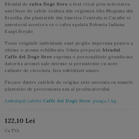
Blendul de
cafea Doge Nero
a fost creat prin selectarea
unei baze de cafele Arabica din: regiunea Alta Mogiana din
Brazilia, din plantatiile din America Centrala si Caraibe si
amestecul acestora cu o cafea spalata Robusta Indiana,
Kaapi Royale.
Toate originile individuale sunt prajite impreuna pentru a
obtine o aroma echilibrata. Odata preparat,
blendul
Caffe del Doge Nero
exprima o personalitate grandioasa
datorita aromei sale intense si persistente cu note
rafinate de ciocolata, fara subtilitati amare.
Fiecare dintre cafelele de origine este asociata cu numele
plantatiei de provenienta sau al producatorului.
Ambalajul cafelei
Caffe del Doge Nero
: punga 1 kg
122,10 Lei
Cu TVA