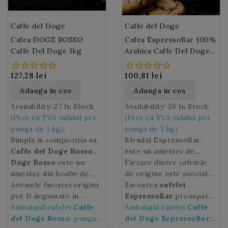
Caffe del Doge
Caffe del Doge
Cafea DOGE ROSSO
Cafea EspressoBar 100%
Caffe Del Doge 1kg
Arabica Caffe Del Doge
1kg
127,28 lei
100,81 lei
Adauga in cos
Adauga in cos
Availability:
27 In Stock
Availability:
26 In Stock
(Pret cu TVA valabil per
(Pret cu TVA valabil per
punga de 1 kg)
punga de 1 kg)
Simpla in compozitia sa,
Blendul EspressoBar
Caffe del Doge Rosso
este un amestec de
are o aroma seducatoare
Doge Rosso
este un
cafele 100% Arabica din
Fiecare dintre cafelele
si o aciditate redusa.
amestec din boabe de
Brazilia, Columbia,
de origine este asociata
cafea 100% Arabica din
Aromele fiecarei origini
Guatemala si India.
cu numele plantatiei de
Savoarea
cafelei
Brazilia, Columbia,
pot fi degustate in
provenienta sau al
EspressoBar
proaspat
Guatemala si India.
fiecare ceasca de
Ambalajul cafelei
Caffe
Caffe
producatorului. Importul
macinata va va da energie
Ambalajul cafelei
Caffe
Fiecare cafea de origine
del Doge Rosso.
del Doge Rosso
: punga 1
direct si exclusiv in Italia
pentru intreaga zi!
del Doge EspressoBar
: