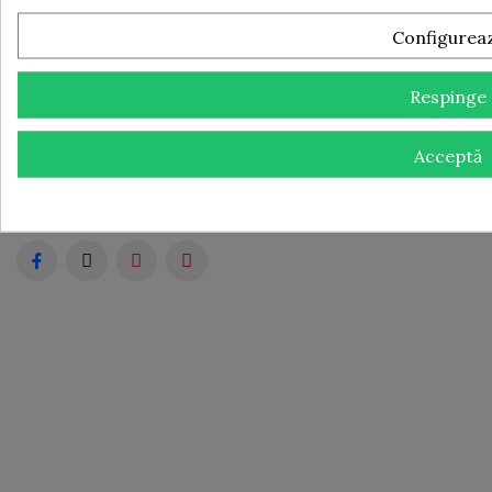
Bd. Antenei nr. 4, Centrul Comercial Euro 2, stand C11,
Timișoara, jud Timiș
Configurea
Sună-ne: +40 722 658 221
Respinge
Scrie-ne un mail: contact@fullbar.ro
Acceptă
Copyright © FULLBAR 2019 - 2026. Toate drepturile
rezervate.