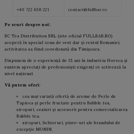
+40 722 658 221
contact@fullbar.ro
Pe scurt despre noi:
SC Tea Distribution SRL (site oficial FULLBAR.RO)
acoperă în special zona de vest dar și restul Romaniei,
activitatea sa fiind coordonată din Timișoara.
Dispunem de o experiență de 15 ani în industria Horeca și
suntem apreciați de profesioniști exigenți ce activează la
nivel național.
Vă putem oferi:
cea mai variată ofertă de arome de Perle de
Tapioca și perle fructate pentru Bubble tea,
siropuri, ceaiuri și accesorii pentru comercializarea
Bubble tea.
siropuri, lichioruri, piure-uri ale brandului de
excepție MONIN,