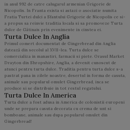
in anul 992 de catre calugarul armenian Grigorie de
Nicopolis. In Franta exista si astazi o asociatie numita
Fratia Turtei dulci a Sfantului Grigorie de Nicopolis ce si-
a propus sa reinvie traditia locala si sa promoveze Turta
dulce de Gâtinais prin evenimente in cinstea ei.
Turta Dulce In Anglia
Primul comert documentat de Gingerbread din Anglia
datează din secolul al XVII-lea. Turta dulce se
comercializa in manastiri, farmacii si piete. Orasul Market
Drayton din Shropshire, Anglia, a devenit cunoscut de
atunci pentru turta dulce. Traditia pentru turta dulce s-a
pastrat pana in zilele noastre, desertul in forma de casuta,
animale sau popularul omulet Gingerbread, inca se
produce si se distribuie in tot restul regatului.
Turta Dulce In America
Turta dulce a fost adusa in America de colonistii europeni
unde se prepara casuta decorata cu crema de unt si
bomboane, animale sau dupa popularul omulet din
Gingerbread!