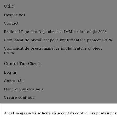
Utile
Despre noi
Contact
Proiect IT pentru Digitalizarea IMM-urilor, ediția 2023
Comunicat de presă începere implementare proiect PNRR
Comunicat de presă finalizare implementare proiect
PNRR
Contul Tău Client
Log in
Contul tău
Unde e comanda mea
Creare cont nou
Cum comand
Acest magazin vă solicită să acceptați cookie-uri pentru perf
Informațiile Magazinului